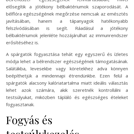
elősegítik a jótékony bélbaktériumok szaporodását. A
bélflóra egészségének megőrzése nemcsak az emésztés
javításában, hanem a tápanyagok hatékonyabb
felszívódásában is segít. Ráadásul a jótékony
bélbaktériumok jelenléte hozzájárulhat az immunrendszer
erősítéséhez is.
A spárgatök fogyasztása tehát egy egyszerű és ízletes
módja lehet a bélrendszer egészségének támogatásának.
Salátákba, levesekbe vagy köretekhez adva könnyen
beépíthetjük a mindennapi étrendünkbe. Ezen felül a
spárgatök alacsony kalóriatartalma miatt ideális választás
lehet azok számára, akik szeretnék kontrollálni a
testsúlyukat, miközben tápláló és egészséges ételeket
fogyasztanak.
Fogyás és
testsúlykezelés