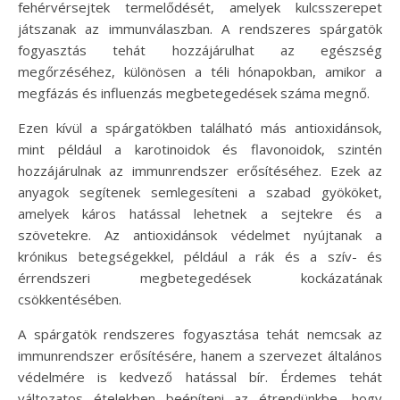
fehérvérsejtek termelődését, amelyek kulcsszerepet
játszanak az immunválaszban. A rendszeres spárgatök
fogyasztás tehát hozzájárulhat az egészség
megőrzéséhez, különösen a téli hónapokban, amikor a
megfázás és influenzás megbetegedések száma megnő.
Ezen kívül a spárgatökben található más antioxidánsok,
mint például a karotinoidok és flavonoidok, szintén
hozzájárulnak az immunrendszer erősítéséhez. Ezek az
anyagok segítenek semlegesíteni a szabad gyököket,
amelyek káros hatással lehetnek a sejtekre és a
szövetekre. Az antioxidánsok védelmet nyújtanak a
krónikus betegségekkel, például a rák és a szív- és
érrendszeri megbetegedések kockázatának
csökkentésében.
A spárgatök rendszeres fogyasztása tehát nemcsak az
immunrendszer erősítésére, hanem a szervezet általános
védelmére is kedvező hatással bír. Érdemes tehát
változatos ételekben beépíteni az étrendünkbe, hogy