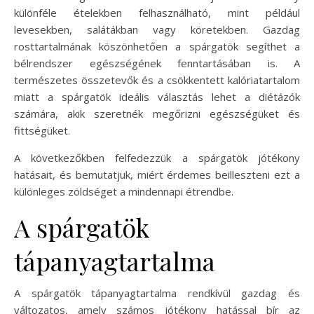
különféle ételekben felhasználható, mint például
levesekben, salátákban vagy köretekben. Gazdag
rosttartalmának köszönhetően a spárgatök segíthet a
bélrendszer egészségének fenntartásában is. A
természetes összetevők és a csökkentett kalóriatartalom
miatt a spárgatök ideális választás lehet a diétázók
számára, akik szeretnék megőrizni egészségüket és
fittségüket.
A következőkben felfedezzük a spárgatök jótékony
hatásait, és bemutatjuk, miért érdemes beilleszteni ezt a
különleges zöldséget a mindennapi étrendbe.
A spárgatök
tápanyagtartalma
A spárgatök tápanyagtartalma rendkívül gazdag és
változatos, amely számos jótékony hatással bír az