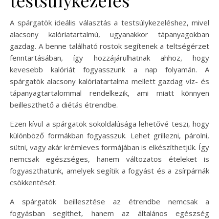
A spárgatök ideális választás a testsúlykezeléshez, mivel
alacsony kalóriatartalmú, ugyanakkor tápanyagokban
gazdag. A benne található rostok segítenek a teltségérzet
fenntartásában, így hozzájárulhatnak ahhoz, hogy
kevesebb kalóriát fogyasszunk a nap folyamán. A
spárgatök alacsony kalóriatartalma mellett gazdag víz- és
tápanyagtartalommal rendelkezik, ami miatt könnyen
beilleszthető a diétás étrendbe.
Ezen kívül a spárgatök sokoldalúsága lehetővé teszi, hogy
különböző formákban fogyasszuk. Lehet grillezni, párolni,
sütni, vagy akár krémleves formájában is elkészíthetjük. Így
nemcsak egészséges, hanem változatos ételeket is
fogyaszthatunk, amelyek segítik a fogyást és a zsírpárnák
csökkentését.
A spárgatök beillesztése az étrendbe nemcsak a
fogyásban segíthet, hanem az általános egészség