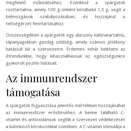
megfelelő működéséhez. Ezenkívül a spárgatök
rosttartalma, amely 100 g-onként körülbelül 1,5 g, segít a
bélmozgások szabályozásában, és hozzájárul a
teltségérzet fenntartásához.
Összességében a spárgatök egy alacsony kalóriatartalmú,
tápanyagokban gazdag zöldség, amely számos jótékony
hatással bír a szervezetre. Érdemes tehát beiktatni az
étrendünkbe, hogy kihasználhassuk az egészségünkre
gyakorolt pozitív hatásait.
Az immunrendszer
támogatása
A spárgatök fogyasztása jelentős mértékben hozzájárulhat
az immunrendszer erősítéséhez. A benne található C-
vitamin és antioxidánsok segítik a szervezet védekezését
a különböző kórokozókkal szemben. A C-vitamin stimulálja a