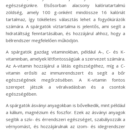
egészségünkre. Elsősorban alacsony kalóriatartalmú
zöldség, amely 100 g-onként mindössze 16 kalóriát
tartalmaz, így tökéletes választás lehet a fogyókúrázók
számára. A spárgatök víztartalma is jelentős, ami segít a
hidratáltság fenntartásában, és hozzájárul ahhoz, hogy a
bélrendszer megfelelően működjön.
A spárgatök gazdag vitaminokban, például A-, C- és K-
vitaminban, amelyek létfontosságúak a szervezet számára.
Az A-vitamin hozzájárul a látás egészségéhez, míg a C-
vitamin erősíti az immunrendszert és segít a bőr
egészségének megőrzésében. A K-vitamin fontos
szerepet játszik a véralvadásban és a csontok
egészségében.
A spárgatök ásványi anyagokban is bővelkedik, mint például
a kálium, magnézium és foszfor. Ezek az ásványi anyagok
segítik a szív- és érrendszeri egészséget, szabályozzák a
vérnyomást, és hozzájárulnak az izom- és idegrendszer