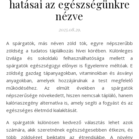
hatásai az egészségünkre
nézve
2025.08.29.
A spárgatök, más néven zöld tök, egyre népszerűbb
zöldség a tudatos táplálkozás hívei körében. Különleges
ízvilága és sokoldalú felhasználhatósága mellett a
spárgatök egészségügyi előnyei is figyelemre méltóak. E
zöldség gazdag tápanyagokban, vitaminokban és ásványi
anyagokban, amelyek hozzájárulnak a test megfelelő
működéséhez. Az elmúlt években a spárgatök
népszerűsége növekedett, hiszen nemcsak tápláló, hanem
kalóriaszegény alternatíva is, amely segíti a fogyást és az
egészséges életmód kialakítását.
A spárgatök különösen kedvező választás lehet azok
számára, akik szeretnének egészségesebben étkezni, és
több zöldséget beiktatni az étrendjükbe. A növény