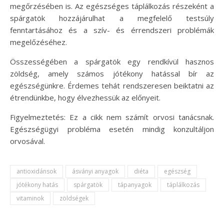
megőrzésében is. Az egészséges táplálkozás részeként a
spárgatök hozzájárulhat a megfelelő testsúly
fenntartásához és a szív- és érrendszeri problémák
megelőzéséhez.
Összességében a spárgatök egy rendkívül hasznos
zöldség, amely számos jótékony hatással bír az
egészségünkre. Érdemes tehát rendszeresen beiktatni az
étrendünkbe, hogy élvezhessük az előnyeit.
Figyelmeztetés: Ez a cikk nem számít orvosi tanácsnak.
Egészségügyi probléma esetén mindig konzultáljon
orvosával.
antioxidánsok
ásványi anyagok
diéta
egészség
jótékony hatás
spárgatök
tápanyagok
táplálkozás
vitaminok
zöldségek