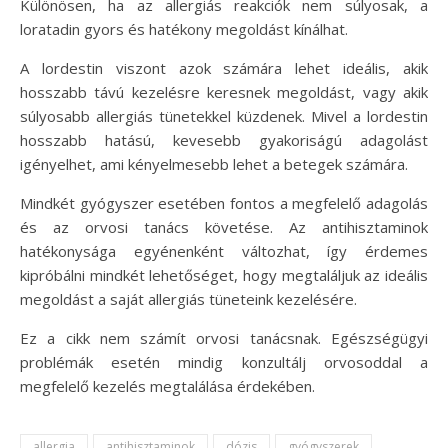
Különösen, ha az allergiás reakciók nem súlyosak, a
loratadin gyors és hatékony megoldást kínálhat.
A lordestin viszont azok számára lehet ideális, akik
hosszabb távú kezelésre keresnek megoldást, vagy akik
súlyosabb allergiás tünetekkel küzdenek. Mivel a lordestin
hosszabb hatású, kevesebb gyakoriságú adagolást
igényelhet, ami kényelmesebb lehet a betegek számára.
Mindkét gyógyszer esetében fontos a megfelelő adagolás
és az orvosi tanács követése. Az antihisztaminok
hatékonysága egyénenként változhat, így érdemes
kipróbálni mindkét lehetőséget, hogy megtaláljuk az ideális
megoldást a saját allergiás tüneteink kezelésére.
Ez a cikk nem számít orvosi tanácsnak. Egészségügyi
problémák esetén mindig konzultálj orvosoddal a
megfelelő kezelés megtalálása érdekében.
allergia
antihisztaminok
dózis
gyógyszerek