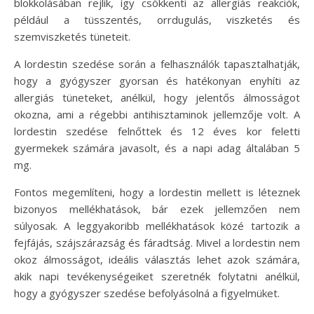
blokkolásában rejlik, így csökkenti az allergiás reakciók,
például a tüsszentés, orrdugulás, viszketés és
szemviszketés tüneteit.
A lordestin szedése során a felhasználók tapasztalhatják,
hogy a gyógyszer gyorsan és hatékonyan enyhíti az
allergiás tüneteket, anélkül, hogy jelentős álmosságot
okozna, ami a régebbi antihisztaminok jellemzője volt. A
lordestin szedése felnőttek és 12 éves kor feletti
gyermekek számára javasolt, és a napi adag általában 5
mg.
Fontos megemlíteni, hogy a lordestin mellett is léteznek
bizonyos mellékhatások, bár ezek jellemzően nem
súlyosak. A leggyakoribb mellékhatások közé tartozik a
fejfájás, szájszárazság és fáradtság. Mivel a lordestin nem
okoz álmosságot, ideális választás lehet azok számára,
akik napi tevékenységeiket szeretnék folytatni anélkül,
hogy a gyógyszer szedése befolyásolná a figyelmüket.