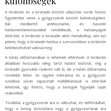
különbségek
A lordestin és a loratadin közötti választás során fontos
figyelembe venni a gyógyszerek közötti különbségeket.
Bár mindkettő antihisztamin, és hasonló
hatásmechanizmusokkal rendelkezik, a hatóanyagok
eltérőek. A lordestin a loratadin aktív metabolitja, ami azt
jelenti, hogy a loratadin hatása a szervezetben a lordestin
keletkezésével valósul meg.
A hatás időtartamában is lehetnek eltérések. A lordestin
általában hosszabb ideig tartó hatást biztosít, míg a
loratadin gyorsabb reakciót vált ki, de a hatás időtartama
rövidebb lehet. Az egyéni tolerancia és a gyógyszer
szedése során tapasztalt mellékhatások is eltérőek
lehetnek, így fontos, hogy a betegek figyeljék saját
reakcióikat.
Továbbá, a gyógyszerek ára is változhat, és előfordulhat,
hogy a beteg biztosítása vagy a gyógyszertárak ára