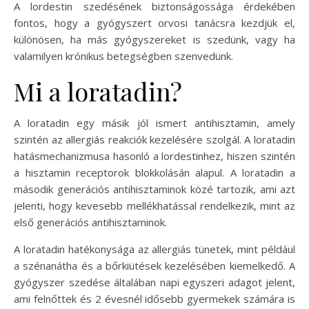
A lordestin szedésének biztonságossága érdekében
fontos, hogy a gyógyszert orvosi tanácsra kezdjük el,
különösen, ha más gyógyszereket is szedünk, vagy ha
valamilyen krónikus betegségben szenvedünk.
Mi a loratadin?
A loratadin egy másik jól ismert antihisztamin, amely
szintén az allergiás reakciók kezelésére szolgál. A loratadin
hatásmechanizmusa hasonló a lordestinhez, hiszen szintén
a hisztamin receptorok blokkolásán alapul. A loratadin a
második generációs antihisztaminok közé tartozik, ami azt
jelenti, hogy kevesebb mellékhatással rendelkezik, mint az
első generációs antihisztaminok.
A loratadin hatékonysága az allergiás tünetek, mint például
a szénanátha és a bőrkiütések kezelésében kiemelkedő. A
gyógyszer szedése általában napi egyszeri adagot jelent,
ami felnőttek és 2 évesnél idősebb gyermekek számára is