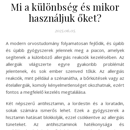
Mi a különbség és mikor
használjuk őket?
2025.06.05.
A modern orvostudomány folyamatosan fejlődik, és újabb
és újabb gyógyszerek jelennek meg a piacon, amelyek
segítenek a különböző allergiás reakciók kezelésében. Az
allergiák világszerte egyre gyakoribb problémát
jelentenek, és sok ember szenved tőlük. Az allergiás
reakciók, mint például a szénanátha, a bőrkiütések vagy az
ételallergiák, komoly kényelmetlenséget okozhatnak, ezért
fontos a megfelelő kezelés megtalálása.
Két népszerű antihisztamin, a lordestin és a loratadin,
sokak számára ismerős lehet. Ezek a gyógyszerek a
hisztamin hatásait blokkolják, ezzel csökkentve az allergiás
tüneteket. Az antihisztaminok hatékonysága és