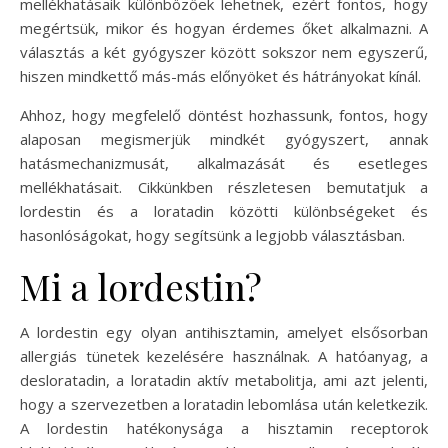
mellékhatásaik különbözőek lehetnek, ezért fontos, hogy
megértsük, mikor és hogyan érdemes őket alkalmazni. A
választás a két gyógyszer között sokszor nem egyszerű,
hiszen mindkettő más-más előnyöket és hátrányokat kínál.
Ahhoz, hogy megfelelő döntést hozhassunk, fontos, hogy
alaposan megismerjük mindkét gyógyszert, annak
hatásmechanizmusát, alkalmazását és esetleges
mellékhatásait. Cikkünkben részletesen bemutatjuk a
lordestin és a loratadin közötti különbségeket és
hasonlóságokat, hogy segítsünk a legjobb választásban.
Mi a lordestin?
A lordestin egy olyan antihisztamin, amelyet elsősorban
allergiás tünetek kezelésére használnak. A hatóanyag, a
desloratadin, a loratadin aktív metabolitja, ami azt jelenti,
hogy a szervezetben a loratadin lebomlása után keletkezik.
A lordestin hatékonysága a hisztamin receptorok