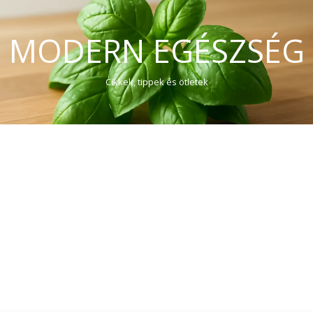
MODERN EGÉSZSÉG
Cikkek, tippek és ötletek