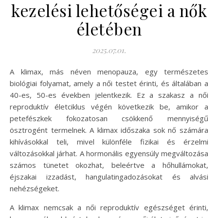
kezelési lehetőségei a nők
életében
2025.07.01.
A klimax, más néven menopauza, egy természetes
biológiai folyamat, amely a női testet érinti, és általában a
40-es, 50-es években jelentkezik. Ez a szakasz a női
reproduktív életciklus végén következik be, amikor a
petefészkek fokozatosan csökkenő mennyiségű
ösztrogént termelnek. A klimax időszaka sok nő számára
kihívásokkal teli, mivel különféle fizikai és érzelmi
változásokkal járhat. A hormonális egyensúly megváltozása
számos tünetet okozhat, beleértve a hőhullámokat,
éjszakai izzadást, hangulatingadozásokat és alvási
nehézségeket.
A klimax nemcsak a női reproduktív egészséget érinti,