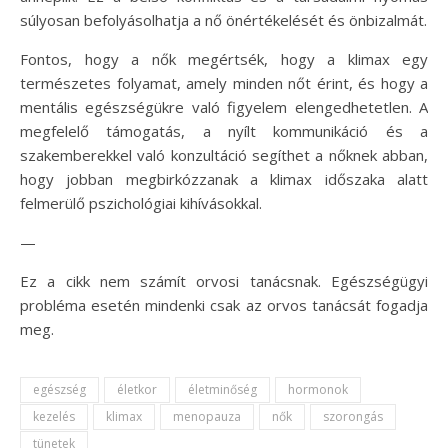
súlyosan befolyásolhatja a nő önértékelését és önbizalmát.
Fontos, hogy a nők megértsék, hogy a klimax egy
természetes folyamat, amely minden nőt érint, és hogy a
mentális egészségükre való figyelem elengedhetetlen. A
megfelelő támogatás, a nyílt kommunikáció és a
szakemberekkel való konzultáció segíthet a nőknek abban,
hogy jobban megbirkózzanak a klimax időszaka alatt
felmerülő pszichológiai kihívásokkal.
—
Ez a cikk nem számít orvosi tanácsnak. Egészségügyi
probléma esetén mindenki csak az orvos tanácsát fogadja
meg.
egészség
életkor
életminőség
hormonok
kezelés
klimax
menopauza
nők
szorongás
tünetek