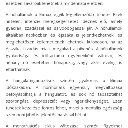
esetben zavaróak lehetnek a mindennapi életben.
A hőhullámok a klimax egyik legjellemzőbb tünete. Ezek
hirtelen, intenzív melegségérzetet idéznek elő, amely
gyakran izzadással és szívdobogással jár. A hőhullámok
általában napközben és éjszaka is jelentkezhetnek, és
meglehetősen kellemetlenek lehetnek, különösen, ha az
éjszakai izzadás miatt megakad a pihenés. A hőhullámok
gyakorisága és időtartama egyénenként változó, és
néhány nő esetében hónapokig, vagy akár évekig is
eltarthatnak.
A hangulatingadozások szintén gyakoriak a klimax
időszakában. A hormonális egyensúly megváltozása
befolyásolhatja a hangulatot, és sok nő tapasztalhat
szorongást, depressziót vagy ingerlékenységet. Ezen
tünetek kezelése fontos lehet, mivel a mentális egészség
szempontjából is jelentős hatással bírhat.
A menstruációs ciklus változásai szintén figyelmet