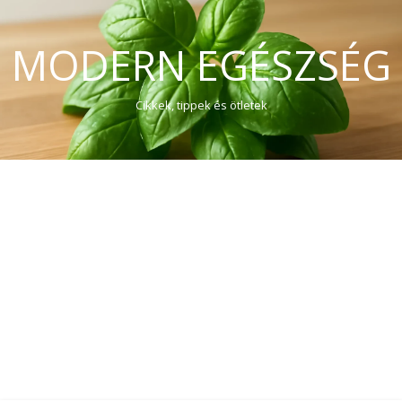
MODERN EGÉSZSÉG
Cikkek, tippek és ötletek