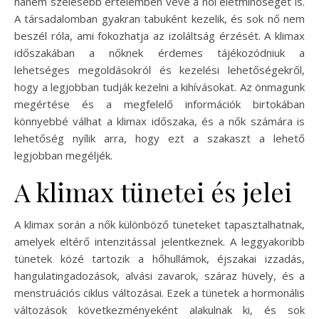
hanem szélesebb értelemben véve a női életminőséget is.
A társadalomban gyakran tabuként kezelik, és sok nő nem
beszél róla, ami fokozhatja az izoláltság érzését. A klimax
időszakában a nőknek érdemes tájékozódniuk a
lehetséges megoldásokról és kezelési lehetőségekről,
hogy a legjobban tudják kezelni a kihívásokat. Az önmagunk
megértése és a megfelelő információk birtokában
könnyebbé válhat a klimax időszaka, és a nők számára is
lehetőség nyílik arra, hogy ezt a szakaszt a lehető
legjobban megéljék.
A klimax tünetei és jelei
A klimax során a nők különböző tüneteket tapasztalhatnak,
amelyek eltérő intenzitással jelentkeznek. A leggyakoribb
tünetek közé tartozik a hőhullámok, éjszakai izzadás,
hangulatingadozások, alvási zavarok, száraz hüvely, és a
menstruációs ciklus változásai. Ezek a tünetek a hormonális
változások következményeként alakulnak ki, és sok