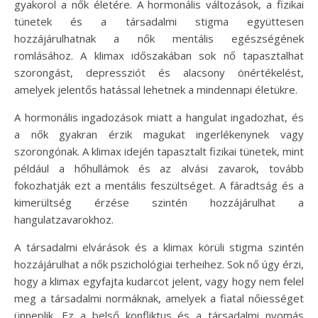
gyakorol a nők életére. A hormonális változások, a fizikai
tünetek és a társadalmi stigma együttesen
hozzájárulhatnak a nők mentális egészségének
romlásához. A klimax időszakában sok nő tapasztalhat
szorongást, depressziót és alacsony önértékelést,
amelyek jelentős hatással lehetnek a mindennapi életükre.
A hormonális ingadozások miatt a hangulat ingadozhat, és
a nők gyakran érzik magukat ingerlékenynek vagy
szorongónak. A klimax idején tapasztalt fizikai tünetek, mint
például a hőhullámok és az alvási zavarok, tovább
fokozhatják ezt a mentális feszültséget. A fáradtság és a
kimerültség érzése szintén hozzájárulhat a
hangulatzavarokhoz.
A társadalmi elvárások és a klimax körüli stigma szintén
hozzájárulhat a nők pszichológiai terheihez. Sok nő úgy érzi,
hogy a klimax egyfajta kudarcot jelent, vagy hogy nem felel
meg a társadalmi normáknak, amelyek a fiatal nőiességet
ünneplik. Ez a belső konfliktus és a társadalmi nyomás