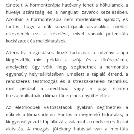
tüneteit. A hormonterápia hatékony lehet a hőhullámok, a
hüvelyi szárazság és a hangulati zavarok kezelésében.
Azonban a hormonterápia nem mindenkinek ajánlott, és
fontos, hogy a nők konzultáljanak orvosukkal, mielőtt
elkezdenék ezt a kezelést, mivel vannak potenciális
kockázatok és mellékhatások.
Alternatív megoldások közé tartoznak a növényi alapú
kiegészítők, mint például a szója és a fűrészpálma,
amelyekről úgy vélik, hogy segíthetnek a hormonális
egyensúly helyreállításában. Emellett a tápláló étrend, a
rendszeres testmozgás és a stresszkezelési technikák,
mint például a meditáció vagy a jóga, szintén
hozzájárulhatnak a klimax tüneteinek enyhítéséhez.
Az életmódbeli változtatások gyakran segíthetnek a
nőknek a klimax idején. Fontos a megfelelő hidratálás, a
kiegyensúlyozott táplálkozás, valamint a rendszeres fizikai
aktivitás. A mozgás jótékony hatással van a mentális