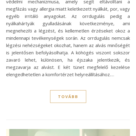
védelmi mechanizmusa, amely segít eltávolítani a
megfázás vagy allergia miatt keletkezett nyálkát, por, vagy
egyéb irritáló anyagokat. Az orrdugulás pedig a
nyálkahártyák gyulladásának következménye, ami
megnehezíti a légzést, és kellemetlen érzéseket okoz a
mindennapi tevékenységek során. Az orrdugulás nemcsak
légzési nehézségeket okozhat, hanem az alvás minőségét
is jelentősen befolyásolhatja. A köhögés viszont sokszor
zavaró lehet, különösen, ha éjszaka jelentkezik, és
megzavarja az alvást. E két tünet megfelelő kezelése
elengedhetetlen a komfortérzet helyreállításához.…
TOVÁBB