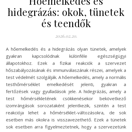
Hőemelkedés és
hidegrázás: okok, tünetek
és teendők
2026.02.20.
A hőemelkedés és a hidegrázás olyan tünetek, amelyek
gyakran kapcsolódnak különféle egészségügyi
állapotokhoz. Ezek a fizikai reakciók a szervezet
hőszabályozásának és immunválaszának részei, amelyek a
test védelmét szolgálják. A hőemelkedés, amely a normális
testhőmérséklet emelkedését jelenti, gyakran a
fertőzések vagy gyulladások jele. A hidegrázás, amely a
test hőmérsékletének csökkenésekor bekövetkező
izomrángások sorozataként jelentkezik, szintén a test
reakciója lehet a hőmérséklet-változásokra, de sok
esetben más okokra is visszavezethető. Ezek a tünetek
sok esetben arra figyelmeztetnek, hogy a szervezetünk