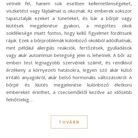
vetnek fel, hanem sok esetben kellemetlenségeket,
viszketést vagy fájdalmat is okoznak. Az emberek sokszor
tapasztalják ezeket a tüneteket, és bár a bőrpír vagy
kiütések megjelenése gyakori, a mögöttes okok
sokfélesége miatt fontos, hogy kellő figyelmet fordítsunk
rájuk. Ezek a bőrproblémák különböző okokból adódhatnak,
mint például allergiás reakciók, fertőzések, gyulladások
vagy akár autoimmun betegség jelei is lehetnek. A bőr az
emberi test legnagyobb szervének számít, és rendkívül
érzékeny a környezeti hatásokra, legyen szó akár külső
irritáló anyagokról, akár belső hormonális változásokról. A
bőrpír és kiütés megjelenése különböző életkorú
embereket érinthet, a csecsemőktől kezdve az idősebb
felnőttekig.…
TOVÁBB