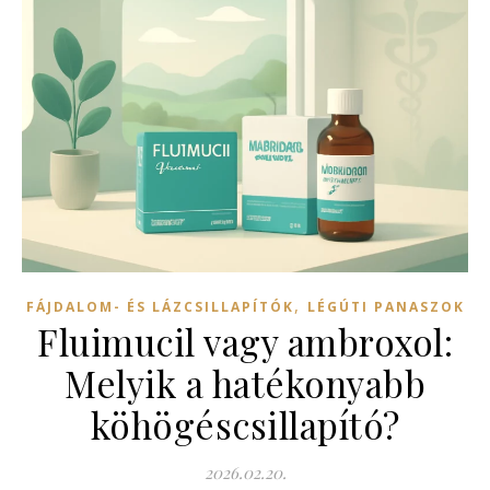
,
FÁJDALOM- ÉS LÁZCSILLAPÍTÓK
LÉGÚTI PANASZOK
Fluimucil vagy ambroxol:
Melyik a hatékonyabb
köhögéscsillapító?
2026.02.20.