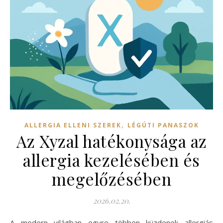
,
ALLERGIA ELLENI SZEREK
LÉGÚTI PANASZOK
Az Xyzal hatékonysága az
allergia kezelésében és
megelőzésében
2026.02.20.
A modern világban egyre többen küzdenek allergiás