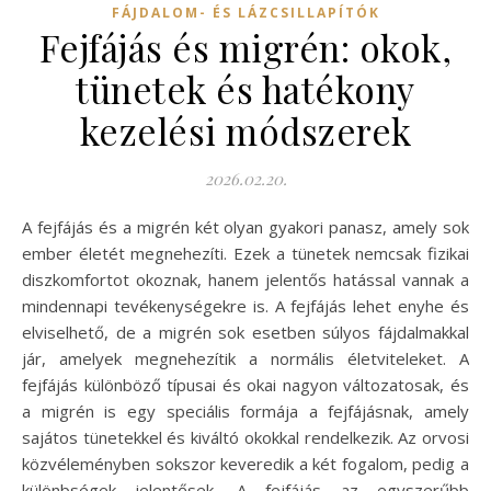
FÁJDALOM- ÉS LÁZCSILLAPÍTÓK
Fejfájás és migrén: okok,
tünetek és hatékony
kezelési módszerek
2026.02.20.
A fejfájás és a migrén két olyan gyakori panasz, amely sok
ember életét megnehezíti. Ezek a tünetek nemcsak fizikai
diszkomfortot okoznak, hanem jelentős hatással vannak a
mindennapi tevékenységekre is. A fejfájás lehet enyhe és
elviselhető, de a migrén sok esetben súlyos fájdalmakkal
jár, amelyek megnehezítik a normális életviteleket. A
fejfájás különböző típusai és okai nagyon változatosak, és
a migrén is egy speciális formája a fejfájásnak, amely
sajátos tünetekkel és kiváltó okokkal rendelkezik. Az orvosi
közvéleményben sokszor keveredik a két fogalom, pedig a
különbségek jelentősek. A fejfájás az egyszerűbb