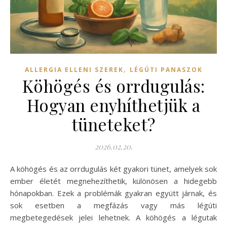
,
ALLERGIA ELLENI SZEREK
LÉGÚTI PANASZOK
Köhögés és orrdugulás:
Hogyan enyhíthetjük a
tüneteket?
2026.02.20.
A köhögés és az orrdugulás két gyakori tünet, amelyek sok
ember életét megnehezíthetik, különösen a hidegebb
hónapokban. Ezek a problémák gyakran együtt járnak, és
sok esetben a megfázás vagy más légúti
megbetegedések jelei lehetnek. A köhögés a légutak