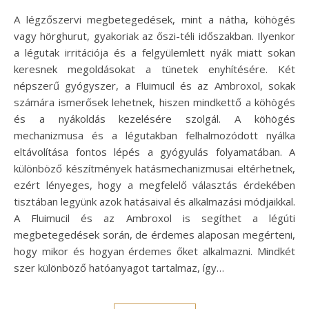
A légzőszervi megbetegedések, mint a nátha, köhögés
vagy hörghurut, gyakoriak az őszi-téli időszakban. Ilyenkor
a légutak irritációja és a felgyülemlett nyák miatt sokan
keresnek megoldásokat a tünetek enyhítésére. Két
népszerű gyógyszer, a Fluimucil és az Ambroxol, sokak
számára ismerősek lehetnek, hiszen mindkettő a köhögés
és a nyákoldás kezelésére szolgál. A köhögés
mechanizmusa és a légutakban felhalmozódott nyálka
eltávolítása fontos lépés a gyógyulás folyamatában. A
különböző készítmények hatásmechanizmusai eltérhetnek,
ezért lényeges, hogy a megfelelő választás érdekében
tisztában legyünk azok hatásaival és alkalmazási módjaikkal.
A Fluimucil és az Ambroxol is segíthet a légúti
megbetegedések során, de érdemes alaposan megérteni,
hogy mikor és hogyan érdemes őket alkalmazni. Mindkét
szer különböző hatóanyagot tartalmaz, így…