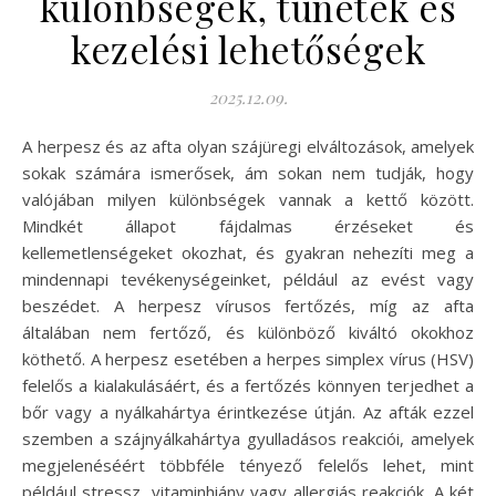
különbségek, tünetek és
kezelési lehetőségek
2025.12.09.
A herpesz és az afta olyan szájüregi elváltozások, amelyek
sokak számára ismerősek, ám sokan nem tudják, hogy
valójában milyen különbségek vannak a kettő között.
Mindkét állapot fájdalmas érzéseket és
kellemetlenségeket okozhat, és gyakran nehezíti meg a
mindennapi tevékenységeinket, például az evést vagy
beszédet. A herpesz vírusos fertőzés, míg az afta
általában nem fertőző, és különböző kiváltó okokhoz
köthető. A herpesz esetében a herpes simplex vírus (HSV)
felelős a kialakulásáért, és a fertőzés könnyen terjedhet a
bőr vagy a nyálkahártya érintkezése útján. Az afták ezzel
szemben a szájnyálkahártya gyulladásos reakciói, amelyek
megjelenéséért többféle tényező felelős lehet, mint
például stressz, vitaminhiány vagy allergiás reakciók. A két