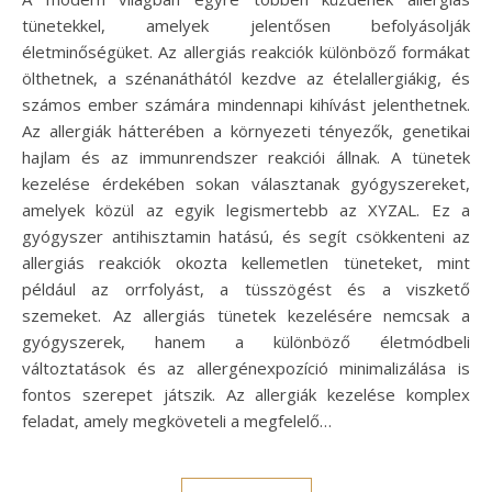
tünetekkel, amelyek jelentősen befolyásolják
életminőségüket. Az allergiás reakciók különböző formákat
ölthetnek, a szénanáthától kezdve az ételallergiákig, és
számos ember számára mindennapi kihívást jelenthetnek.
Az allergiák hátterében a környezeti tényezők, genetikai
hajlam és az immunrendszer reakciói állnak. A tünetek
kezelése érdekében sokan választanak gyógyszereket,
amelyek közül az egyik legismertebb az XYZAL. Ez a
gyógyszer antihisztamin hatású, és segít csökkenteni az
allergiás reakciók okozta kellemetlen tüneteket, mint
például az orrfolyást, a tüsszögést és a viszkető
szemeket. Az allergiás tünetek kezelésére nemcsak a
gyógyszerek, hanem a különböző életmódbeli
változtatások és az allergénexpozíció minimalizálása is
fontos szerepet játszik. Az allergiák kezelése komplex
feladat, amely megköveteli a megfelelő…