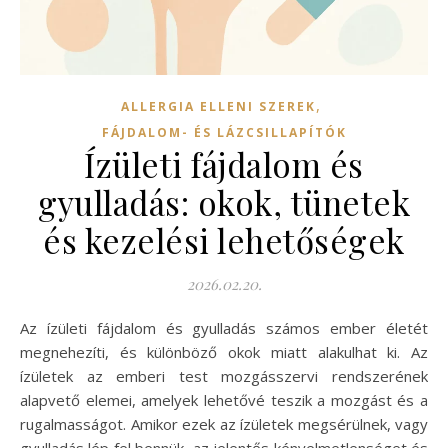
,
ALLERGIA ELLENI SZEREK
FÁJDALOM- ÉS LÁZCSILLAPÍTÓK
Ízületi fájdalom és
gyulladás: okok, tünetek
és kezelési lehetőségek
2026.02.20.
Az ízületi fájdalom és gyulladás számos ember életét
megnehezíti, és különböző okok miatt alakulhat ki. Az
ízületek az emberi test mozgásszervi rendszerének
alapvető elemei, amelyek lehetővé teszik a mozgást és a
rugalmasságot. Amikor ezek az ízületek megsérülnek, vagy
gyulladás lép fel bennük, az jelentős kényelmetlenséget és