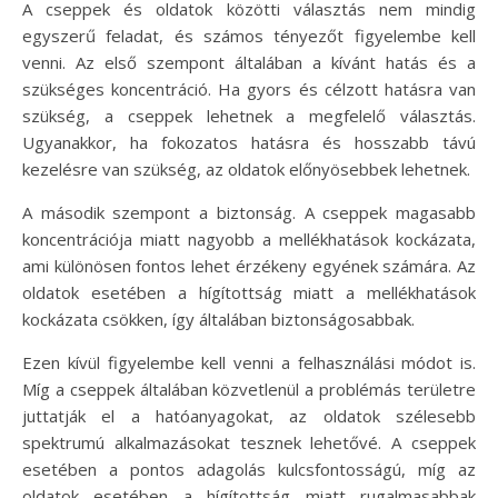
A cseppek és oldatok közötti választás nem mindig
egyszerű feladat, és számos tényezőt figyelembe kell
venni. Az első szempont általában a kívánt hatás és a
szükséges koncentráció. Ha gyors és célzott hatásra van
szükség, a cseppek lehetnek a megfelelő választás.
Ugyanakkor, ha fokozatos hatásra és hosszabb távú
kezelésre van szükség, az oldatok előnyösebbek lehetnek.
A második szempont a biztonság. A cseppek magasabb
koncentrációja miatt nagyobb a mellékhatások kockázata,
ami különösen fontos lehet érzékeny egyének számára. Az
oldatok esetében a hígítottság miatt a mellékhatások
kockázata csökken, így általában biztonságosabbak.
Ezen kívül figyelembe kell venni a felhasználási módot is.
Míg a cseppek általában közvetlenül a problémás területre
juttatják el a hatóanyagokat, az oldatok szélesebb
spektrumú alkalmazásokat tesznek lehetővé. A cseppek
esetében a pontos adagolás kulcsfontosságú, míg az
oldatok esetében a hígítottság miatt rugalmasabbak