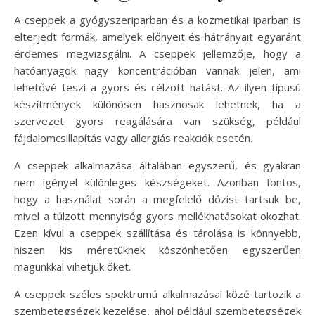
A cseppek a gyógyszeriparban és a kozmetikai iparban is
elterjedt formák, amelyek előnyeit és hátrányait egyaránt
érdemes megvizsgálni. A cseppek jellemzője, hogy a
hatóanyagok nagy koncentrációban vannak jelen, ami
lehetővé teszi a gyors és célzott hatást. Az ilyen típusú
készítmények különösen hasznosak lehetnek, ha a
szervezet gyors reagálására van szükség, például
fájdalomcsillapítás vagy allergiás reakciók esetén.
A cseppek alkalmazása általában egyszerű, és gyakran
nem igényel különleges készségeket. Azonban fontos,
hogy a használat során a megfelelő dózist tartsuk be,
mivel a túlzott mennyiség gyors mellékhatásokat okozhat.
Ezen kívül a cseppek szállítása és tárolása is könnyebb,
hiszen kis méretüknek köszönhetően egyszerűen
magunkkal vihetjük őket.
A cseppek széles spektrumú alkalmazásai közé tartozik a
szembetegségek kezelése, ahol például szembetegségek