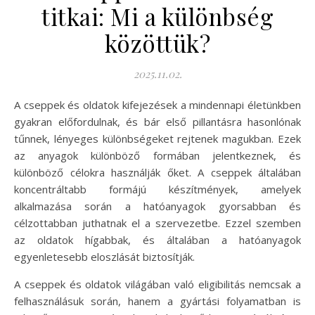
titkai: Mi a különbség
közöttük?
2025.11.02.
A cseppek és oldatok kifejezések a mindennapi életünkben
gyakran előfordulnak, és bár első pillantásra hasonlónak
tűnnek, lényeges különbségeket rejtenek magukban. Ezek
az anyagok különböző formában jelentkeznek, és
különböző célokra használják őket. A cseppek általában
koncentráltabb formájú készítmények, amelyek
alkalmazása során a hatóanyagok gyorsabban és
célzottabban juthatnak el a szervezetbe. Ezzel szemben
az oldatok hígabbak, és általában a hatóanyagok
egyenletesebb eloszlását biztosítják.
A cseppek és oldatok világában való eligibilitás nemcsak a
felhasználásuk során, hanem a gyártási folyamatban is