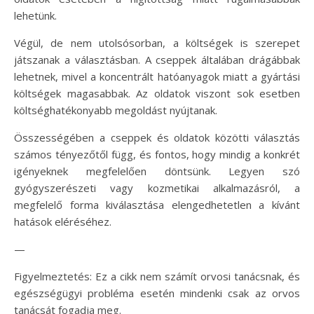
lehetünk.
Végül, de nem utolsósorban, a költségek is szerepet
játszanak a választásban. A cseppek általában drágábbak
lehetnek, mivel a koncentrált hatóanyagok miatt a gyártási
költségek magasabbak. Az oldatok viszont sok esetben
költséghatékonyabb megoldást nyújtanak.
Összességében a cseppek és oldatok közötti választás
számos tényezőtől függ, és fontos, hogy mindig a konkrét
igényeknek megfelelően döntsünk. Legyen szó
gyógyszerészeti vagy kozmetikai alkalmazásról, a
megfelelő forma kiválasztása elengedhetetlen a kívánt
hatások eléréséhez.
—
Figyelmeztetés: Ez a cikk nem számít orvosi tanácsnak, és
egészségügyi probléma esetén mindenki csak az orvos
tanácsát fogadja meg.