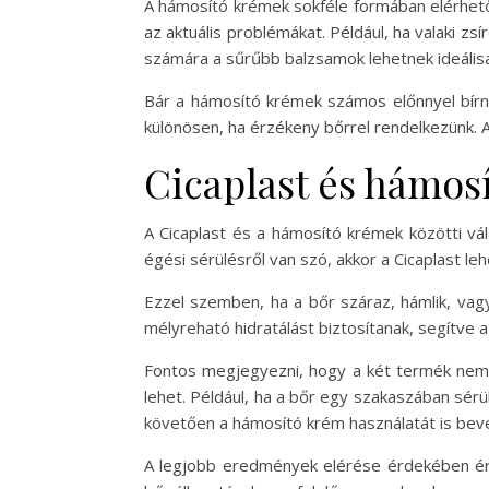
A hámosító krémek sokféle formában elérhető
az aktuális problémákat. Például, ha valaki z
számára a sűrűbb balzsamok lehetnek ideálisa
Bár a hámosító krémek számos előnnyel bírna
különösen, ha érzékeny bőrrel rendelkezünk. A 
Cicaplast és hámos
A Cicaplast és a hámosító krémek közötti vála
égési sérülésről van szó, akkor a Cicaplast le
Ezzel szemben, ha a bőr száraz, hámlik, vag
mélyreható hidratálást biztosítanak, segítve 
Fontos megjegyezni, hogy a két termék nem f
lehet. Például, ha a bőr egy szakaszában sérü
követően a hámosító krém használatát is bev
A legjobb eredmények elérése érdekében érd