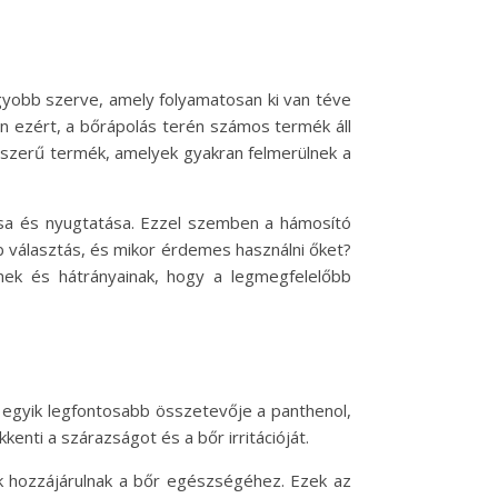
gyobb szerve, amely folyamatosan ki van téve
en ezért, a bőrápolás terén számos termék áll
pszerű termék, amelyek gyakran felmerülnek a
lása és nyugtatása. Ezzel szemben a hámosító
b választás, és mikor érdemes használni őket?
nek és hátrányainak, hogy a legmegfelelőbb
 egyik legfontosabb összetevője a panthenol,
kenti a szárazságot és a bőr irritációját.
ek hozzájárulnak a bőr egészségéhez. Ezek az