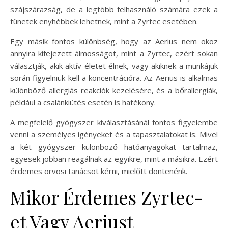
szájszárazság, de a legtöbb felhasználó számára ezek a
tünetek enyhébbek lehetnek, mint a Zyrtec esetében.
Egy másik fontos különbség, hogy az Aerius nem okoz
annyira kifejezett álmosságot, mint a Zyrtec, ezért sokan
választják, akik aktív életet élnek, vagy akiknek a munkájuk
során figyelniük kell a koncentrációra. Az Aerius is alkalmas
különböző allergiás reakciók kezelésére, és a bőrallergiák,
például a csalánkiütés esetén is hatékony.
A megfelelő gyógyszer kiválasztásánál fontos figyelembe
venni a személyes igényeket és a tapasztalatokat is. Mivel
a két gyógyszer különböző hatóanyagokat tartalmaz,
egyesek jobban reagálnak az egyikre, mint a másikra. Ezért
érdemes orvosi tanácsot kérni, mielőtt döntenénk.
Mikor Érdemes Zyrtec-
et Vagy Aeriust