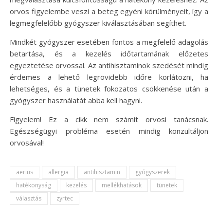
orvos figyelembe veszi a beteg egyéni körülményeit, így a
legmegfelelőbb gyógyszer kiválasztásában segíthet.
Mindkét gyógyszer esetében fontos a megfelelő adagolás
betartása, és a kezelés időtartamának előzetes
egyeztetése orvossal. Az antihisztaminok szedését mindig
érdemes a lehető legrövidebb időre korlátozni, ha
lehetséges, és a tünetek fokozatos csökkenése után a
gyógyszer használatát abba kell hagyni.
Figyelem! Ez a cikk nem számít orvosi tanácsnak.
Egészségügyi probléma esetén mindig konzultáljon
orvosával!
aerius
allergia
antihisztamin
gyógyszerek
hatékonyság
kezelés
mellékhatások
tünetek
választás
zyrtec