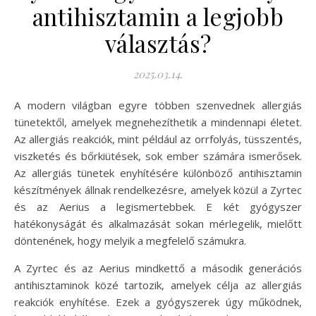
antihisztamin a legjobb
választás?
2025.03.14.
A modern világban egyre többen szenvednek allergiás
tünetektől, amelyek megnehezíthetik a mindennapi életet.
Az allergiás reakciók, mint például az orrfolyás, tüsszentés,
viszketés és bőrkiütések, sok ember számára ismerősek.
Az allergiás tünetek enyhítésére különböző antihisztamin
készítmények állnak rendelkezésre, amelyek közül a Zyrtec
és az Aerius a legismertebbek. E két gyógyszer
hatékonyságát és alkalmazását sokan mérlegelik, mielőtt
döntenének, hogy melyik a megfelelő számukra.
A Zyrtec és az Aerius mindkettő a második generációs
antihisztaminok közé tartozik, amelyek célja az allergiás
reakciók enyhítése. Ezek a gyógyszerek úgy működnek,