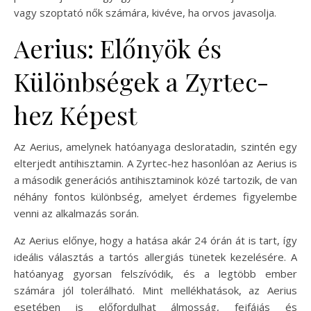
vagy szoptató nők számára, kivéve, ha orvos javasolja.
Aerius: Előnyök és
Különbségek a Zyrtec-
hez Képest
Az Aerius, amelynek hatóanyaga desloratadin, szintén egy
elterjedt antihisztamin. A Zyrtec-hez hasonlóan az Aerius is
a második generációs antihisztaminok közé tartozik, de van
néhány fontos különbség, amelyet érdemes figyelembe
venni az alkalmazás során.
Az Aerius előnye, hogy a hatása akár 24 órán át is tart, így
ideális választás a tartós allergiás tünetek kezelésére. A
hatóanyag gyorsan felszívódik, és a legtöbb ember
számára jól tolerálható. Mint mellékhatások, az Aerius
esetében is előfordulhat álmosság, fejfájás és