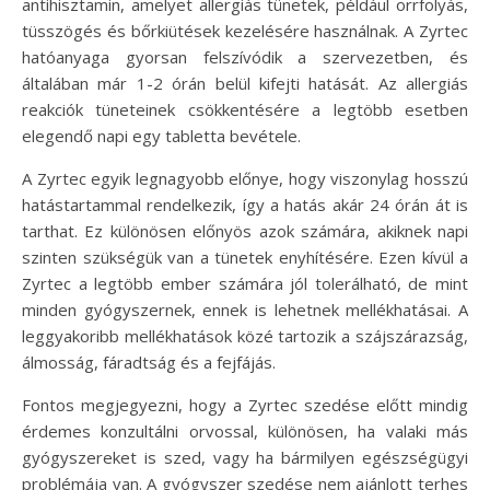
antihisztamin, amelyet allergiás tünetek, például orrfolyás,
tüsszögés és bőrkiütések kezelésére használnak. A Zyrtec
hatóanyaga gyorsan felszívódik a szervezetben, és
általában már 1-2 órán belül kifejti hatását. Az allergiás
reakciók tüneteinek csökkentésére a legtöbb esetben
elegendő napi egy tabletta bevétele.
A Zyrtec egyik legnagyobb előnye, hogy viszonylag hosszú
hatástartammal rendelkezik, így a hatás akár 24 órán át is
tarthat. Ez különösen előnyös azok számára, akiknek napi
szinten szükségük van a tünetek enyhítésére. Ezen kívül a
Zyrtec a legtöbb ember számára jól tolerálható, de mint
minden gyógyszernek, ennek is lehetnek mellékhatásai. A
leggyakoribb mellékhatások közé tartozik a szájszárazság,
álmosság, fáradtság és a fejfájás.
Fontos megjegyezni, hogy a Zyrtec szedése előtt mindig
érdemes konzultálni orvossal, különösen, ha valaki más
gyógyszereket is szed, vagy ha bármilyen egészségügyi
problémája van. A gyógyszer szedése nem ajánlott terhes