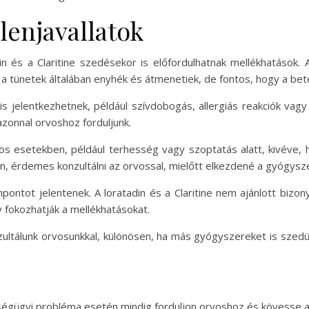
lenjavallatok
 és a Claritine szedésekor is előfordulhatnak mellékhatások. 
 a tünetek általában enyhék és átmenetiek, de fontos, hogy a bete
s jelentkezhetnek, például szívdobogás, allergiás reakciók va
azonnal orvoshoz forduljunk.
yos esetekben, például terhesség vagy szoptatás alatt, kivéve, ha
n, érdemes konzultálni az orvossal, mielőtt elkezdené a gyógysz
pontot jelentenek. A loratadin és a Claritine nem ajánlott bizo
 fokozhatják a mellékhatásokat.
zultálunk orvosunkkal, különösen, ha más gyógyszereket is sze
ségügyi probléma esetén mindig forduljon orvoshoz és kövesse az