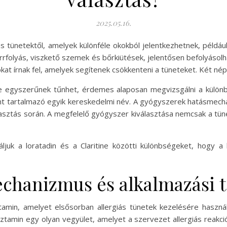
2025.05.16.
 tünetektől, amelyek különféle okokból jelentkezhetnek, például 
 orrfolyás, viszkető szemek és bőrkiütések, jelentősen befolyásolh
t írnak fel, amelyek segítenek csökkenteni a tüneteket. Két népsz
e egyszerűnek tűnhet, érdemes alaposan megvizsgálni a különb
adint tartalmazó egyik kereskedelmi név. A gyógyszerek hatásmech
lasztás során. A megfelelő gyógyszer kiválasztása nemcsak a tü
uk a loratadin és a Claritine közötti különbségeket, hogy a 
chanizmus és alkalmazási t
tamin, amelyet elsősorban allergiás tünetek kezelésére haszná
sztamin egy olyan vegyület, amelyet a szervezet allergiás reakci