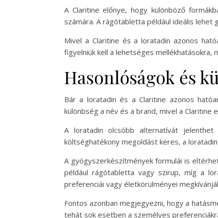
A Claritine előnye, hogy különböző formákba
számára. A rágótabletta például ideális lehet
Mivel a Claritine és a loratadin azonos hat
figyelniük kell a lehetséges mellékhatásokra, m
Hasonlóságok és kül
Bár a loratadin és a Claritine azonos hat
különbség a név és a brand, mivel a Claritine
A loratadin olcsóbb alternatívát jelenthe
költséghatékony megoldást keres, a loratadin 
A gyógyszerkészítmények formulái is eltérhet
például rágótabletta vagy szirup, míg a lo
preferenciái vagy életkörülményei megkívánjá
Fontos azonban megjegyezni, hogy a hatásme
tehát sok esetben a személyes preferenciákra