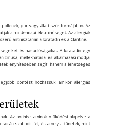
pollenek, por vagy állati szőr formájában. Az
atják a mindennapi életminőséget. Az allergiák
erű antihisztamin a loratadin és a Claritine.
ségeiket és hasonlóságaikat. A loratadin egy
anizmusa, mellékhatásai és alkalmazási módjai
netek enyhítésében segít, hanem a lehetséges
legjobb döntést hozhassuk, amikor allergiás
erületek
lnak. Az antihisztaminok működési alapelve a
ó során szabadít fel, és amely a tünetek, mint