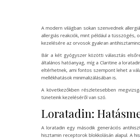
A modern világban sokan szenvednek allergiás
allergiás reakciók, mint például a tüsszögés,
kezelésére az orvosok gyakran antihisztaminoka
Bár a két gyógyszer közötti választás elsőr
általános hatóanyag, míg a Claritine a lorat
eltérhetnek, ami fontos szempont lehet a vá
mellékhatások minimalizálásában is.
A következőkben részletesebben megvizsgálj
tüneteink kezeléséről van szó.
Loratadin: Hatásme
A loratadin egy második generációs antihisz
hisztamin receptorok blokkolásán alapul. A hi