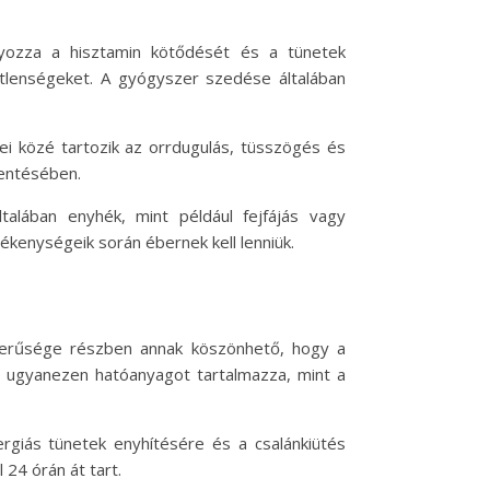
lyozza a hisztamin kötődését és a tünetek
etlenségeket. A gyógyszer szedése általában
etei közé tartozik az orrdugulás, tüsszögés és
kentésében.
ltalában enyhék, mint például fejfájás vagy
ékenységeik során ébernek kell lenniük.
szerűsége részben annak köszönhető, hogy a
ne ugyanezen hatóanyagot tartalmazza, mint a
ergiás tünetek enyhítésére és a csalánkiütés
 24 órán át tart.