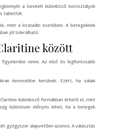
egkönnyíti a bevitelt különböző korosztályok
 tablettát.
nek, mint a loratadin esetében. A betegeknek
ban jól tolerálható.
laritine között
 figyelembe venni. Az első és legfontosabb
akran kevesebbe kerülnek. Ezért, ha valaki
Claritine különböző formákban érhető el, mint
osság különösen előnyös lehet, ha a betegek
ét gyógyszer alapvetően azonos. A választás