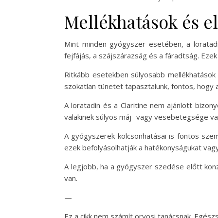
Mellékhatások és el
Mint minden gyógyszer esetében, a loratadin
fejfájás, a szájszárazság és a fáradtság. Ezek
Ritkább esetekben súlyosabb mellékhatások i
szokatlan tünetet tapasztalunk, fontos, hogy 
A loratadin és a Claritine nem ajánlott bizon
valakinek súlyos máj- vagy vesebetegsége va
A gyógyszerek kölcsönhatásai is fontos szem
ezek befolyásolhatják a hatékonyságukat vagy
A legjobb, ha a gyógyszer szedése előtt kon
van.
—
Ez a cikk nem számít orvosi tanácsnak. Egész