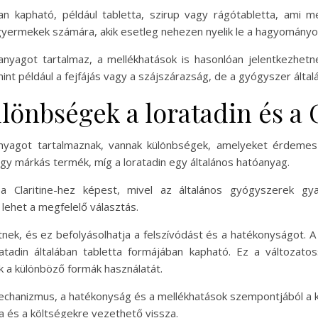
n kapható, például tabletta, szirup vagy rágótabletta, ami m
 gyermekek számára, akik esetleg nehezen nyelik le a hagyományos
óanyagot tartalmaz, a mellékhatások is hasonlóan jelentkezhet
int például a fejfájás vagy a szájszárazság, de a gyógyszer általá
önbségek a loratadin és a C
óanyagot tartalmaznak, vannak különbségek, amelyeket érdemes
 egy márkás termék, míg a loratadin egy általános hatóanyag.
t a Claritine-hez képest, mivel az általános gyógyszerek gy
lehet a megfelelő választás.
nek, és ez befolyásolhatja a felszívódást és a hatékonyságot. A 
ratadin általában tabletta formájában kapható. Ez a változat
k a különböző formák használatát.
chanizmus, a hatékonyság és a mellékhatások szempontjából a k
 és a költségekre vezethető vissza.