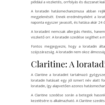
például a viszketés, orrfolyás és duzzanat kial
A loratadin hatásmechanizmusa abban rejl
megjelenését. Ennek eredményeként a lorata
naponta egyszer javasolt, és hatása akár 24 ór
A loratadint nemcsak allergiás rhinitis, hane
viszkető orr. A loratadin szedése segíthet a
Fontos megjegyezni, hogy a loratadin által
szájszárazság. A loratadin nem okoz álmosság
Claritine: A lorata
A Claritine a loratadint tartalmazó gyógy
loratadin hatásait egy jól ismert név alatt
loratadin, így alapvetően azonos hatásmechan
A Claritine szedése során a betegek hasonló
kezelésére is alkalmazható. A Claritine szedés