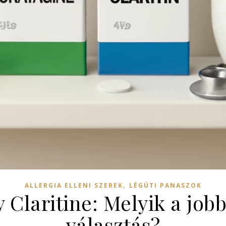
,
ALLERGIA ELLENI SZEREK
LÉGÚTI PANASZOK
 Claritine: Melyik a job
választás?