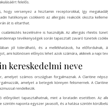
akulásáért felelős.
ik, hogy versenyez a hisztamin receptorokkal, így megakadá
din hatékonyan csökkenti az allergiás reakciók okozta kellem
án át is eltarthat.
m csalánkiütés kezelésére is használják. Az allergiás rhinitis tün
 mindennapi tevékenységek során tapasztalt zavaró tünetek csök
ában jól tolerálható, és a mellékhatások, ha előfordulnak, á
ot, ami különösen előnyös lehet azok számára, akiknek a napi tev
din kereskedelmi neve
szer, amelyet számos országban forgalmaznak. A Claritine nép
 forgalmazzák, amelyet a betegek könnyen felismernek. A Clariti
izmussal rendelkezik.
 előnyöket tapasztalhatnak, mint a loratadin esetében. Az all
e szintén naponta egyszer javasolt, és a hatása szintén körülbelül