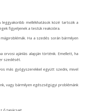
A leggyakoribb mellékhatások közé tartozik a
gek figyeljenek a testük reakcióira.
gy májproblémák. Ha a szedés során bármilyen
 orvosi ajánlás alapján történik. Emellett, ha
er szedését.
nyos más gyógyszerekkel együtt szedni, mivel
dünk, vagy bármilyen egészségügyi problémánk
 ő tanácsait.