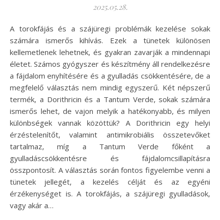
2025.05.28.
A torokfájás és a szájüregi problémák kezelése sokak
számára ismerős kihívás. Ezek a tünetek különösen
kellemetlenek lehetnek, és gyakran zavarják a mindennapi
életet. Számos gyógyszer és készítmény áll rendelkezésre
a fájdalom enyhítésére és a gyulladás csökkentésére, de a
megfelelő választás nem mindig egyszerű. Két népszerű
termék, a Dorithricin és a Tantum Verde, sokak számára
ismerős lehet, de vajon melyik a hatékonyabb, és milyen
különbségek vannak közöttük? A Dorithricin egy helyi
érzéstelenítőt, valamint antimikrobiális összetevőket
tartalmaz, míg a Tantum Verde főként a
gyulladáscsökkentésre és fájdalomcsillapításra
összpontosít. A választás során fontos figyelembe venni a
tünetek jellegét, a kezelés célját és az egyéni
érzékenységet is. A torokfájás, a szájüregi gyulladások,
vagy akár a…