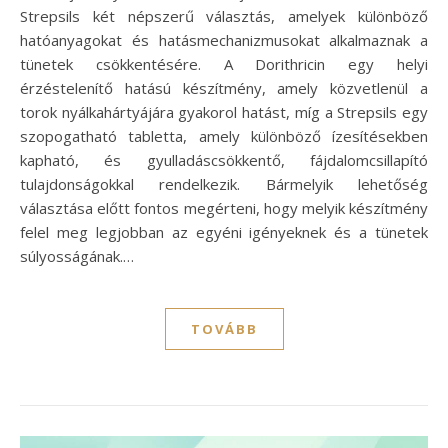
Strepsils két népszerű választás, amelyek különböző
hatóanyagokat és hatásmechanizmusokat alkalmaznak a
tünetek csökkentésére. A Dorithricin egy helyi
érzéstelenítő hatású készítmény, amely közvetlenül a
torok nyálkahártyájára gyakorol hatást, míg a Strepsils egy
szopogatható tabletta, amely különböző ízesítésekben
kapható, és gyulladáscsökkentő, fájdalomcsillapító
tulajdonságokkal rendelkezik. Bármelyik lehetőség
választása előtt fontos megérteni, hogy melyik készítmény
felel meg legjobban az egyéni igényeknek és a tünetek
súlyosságának.…
TOVÁBB