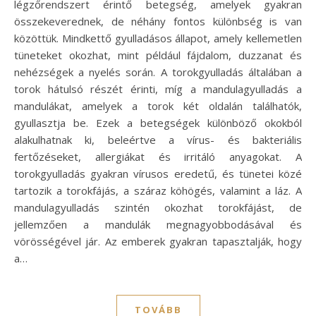
légzőrendszert érintő betegség, amelyek gyakran
összekeverednek, de néhány fontos különbség is van
közöttük. Mindkettő gyulladásos állapot, amely kellemetlen
tüneteket okozhat, mint például fájdalom, duzzanat és
nehézségek a nyelés során. A torokgyulladás általában a
torok hátulsó részét érinti, míg a mandulagyulladás a
mandulákat, amelyek a torok két oldalán találhatók,
gyullasztja be. Ezek a betegségek különböző okokból
alakulhatnak ki, beleértve a vírus- és bakteriális
fertőzéseket, allergiákat és irritáló anyagokat. A
torokgyulladás gyakran vírusos eredetű, és tünetei közé
tartozik a torokfájás, a száraz köhögés, valamint a láz. A
mandulagyulladás szintén okozhat torokfájást, de
jellemzően a mandulák megnagyobbodásával és
vörösségével jár. Az emberek gyakran tapasztalják, hogy
a…
TOVÁBB