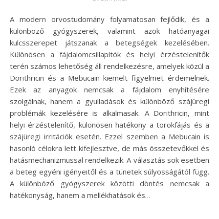
A modern orvostudomány folyamatosan fejlődik, és a
különböző gyógyszerek, valamint azok hatóanyagai
kulcsszerepet játszanak a betegségek kezelésében.
Különösen a fájdalomcsillapítók és helyi érzéstelenítők
terén számos lehetőség áll rendelkezésre, amelyek közül a
Dorithricin és a Mebucain kiemelt figyelmet érdemelnek.
Ezek az anyagok nemcsak a fájdalom enyhítésére
szolgálnak, hanem a gyulladások és különböző szájüregi
problémák kezelésére is alkalmasak. A Dorithricin, mint
helyi érzéstelenítő, különösen hatékony a torokfájás és a
szájüregi irritációk esetén. Ezzel szemben a Mebucain is
hasonló célokra lett kifejlesztve, de más összetevőkkel és
hatásmechanizmussal rendelkezik. A választás sok esetben
a beteg egyéni igényeitől és a tünetek súlyosságától függ.
A különböző gyógyszerek közötti döntés nemcsak a
hatékonyság, hanem a mellékhatások és…