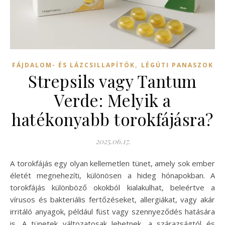
,
FÁJDALOM- ÉS LÁZCSILLAPÍTÓK
LÉGÚTI PANASZOK
Strepsils vagy Tantum
Verde: Melyik a
hatékonyabb torokfájásra?
2025.06.17.
A torokfájás egy olyan kellemetlen tünet, amely sok ember
életét megnehezíti, különösen a hideg hónapokban. A
torokfájás különböző okokból kialakulhat, beleértve a
vírusos és bakteriális fertőzéseket, allergiákat, vagy akár
irritáló anyagok, például füst vagy szennyeződés hatására
is. A tünetek változatosak lehetnek, a szárazságtól és