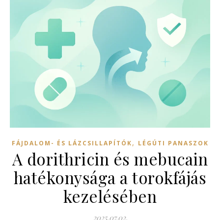
,
FÁJDALOM- ÉS LÁZCSILLAPÍTÓK
LÉGÚTI PANASZOK
A dorithricin és mebucain
hatékonysága a torokfájás
kezelésében
2025.07.02.