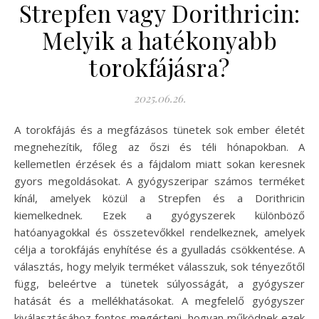
Strepfen vagy Dorithricin:
Melyik a hatékonyabb
torokfájásra?
2025.06.26.
A torokfájás és a megfázásos tünetek sok ember életét
megnehezítik, főleg az őszi és téli hónapokban. A
kellemetlen érzések és a fájdalom miatt sokan keresnek
gyors megoldásokat. A gyógyszeripar számos terméket
kínál, amelyek közül a Strepfen és a Dorithricin
kiemelkednek. Ezek a gyógyszerek különböző
hatóanyagokkal és összetevőkkel rendelkeznek, amelyek
célja a torokfájás enyhítése és a gyulladás csökkentése. A
választás, hogy melyik terméket válasszuk, sok tényezőtől
függ, beleértve a tünetek súlyosságát, a gyógyszer
hatását és a mellékhatásokat. A megfelelő gyógyszer
kiválasztásához fontos megérteni, hogyan működnek ezek