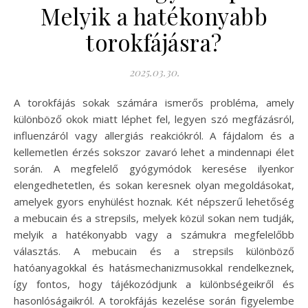
Melyik a hatékonyabb
torokfájásra?
2025.03.30.
A torokfájás sokak számára ismerős probléma, amely
különböző okok miatt léphet fel, legyen szó megfázásról,
influenzáról vagy allergiás reakciókról. A fájdalom és a
kellemetlen érzés sokszor zavaró lehet a mindennapi élet
során. A megfelelő gyógymódok keresése ilyenkor
elengedhetetlen, és sokan keresnek olyan megoldásokat,
amelyek gyors enyhülést hoznak. Két népszerű lehetőség
a mebucain és a strepsils, melyek közül sokan nem tudják,
melyik a hatékonyabb vagy a számukra megfelelőbb
választás. A mebucain és a strepsils különböző
hatóanyagokkal és hatásmechanizmusokkal rendelkeznek,
így fontos, hogy tájékozódjunk a különbségeikről és
hasonlóságaikról. A torokfájás kezelése során figyelembe