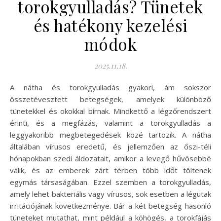
torokgyulladás? Tünetek
és hatékony kezelési
módok
2025.11.18.
A nátha és torokgyulladás gyakori, ám sokszor
összetévesztett betegségek, amelyek különböző
tünetekkel és okokkal bírnak. Mindkettő a légzőrendszert
érinti, és a megfázás, valamint a torokgyulladás a
leggyakoribb megbetegedések közé tartozik. A nátha
általában vírusos eredetű, és jellemzően az őszi-téli
hónapokban szedi áldozatait, amikor a levegő hűvösebbé
válik, és az emberek zárt térben több időt töltenek
egymás társaságában. Ezzel szemben a torokgyulladás,
amely lehet bakteriális vagy vírusos, sok esetben a légutak
irritációjának következménye. Bár a két betegség hasonló
tüneteket mutathat, mint például a köhögés, a torokfájás