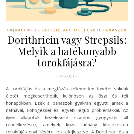
,
FÁJDALOM- ÉS LÁZCSILLAPÍTÓK
LÉGÚTI PANASZOK
Dorithricin vagy Strepsils:
Melyik a hatékonyabb
torokfájásra?
2025.07.17.
A torokfájás és a megfázás kellemetlen tünetei sokunk
életét megkeseríthetik, különösen az őszi és téli
hónapokban. Ezek a panaszok gyakran együtt járnak a
náthával, köhögéssel és egyéb légúti problémákkal. Az
ilyen állapotok kezelésére számos gyógyszer áll
rendelkezésre, amelyek közül néhány kifejezetten
torokfájás enyhítésére lett kifejlesztve. A Dorithricin és a