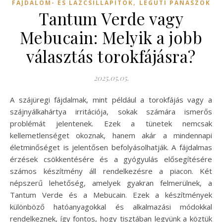
,
FÁJDALOM- ÉS LÁZCSILLAPÍTÓK
LÉGÚTI PANASZOK
Tantum Verde vagy
Mebucain: Melyik a jobb
választás torokfájásra?
2025.05.05.
A szájüregi fájdalmak, mint például a torokfájás vagy a
szájnyálkahártya irritációja, sokak számára ismerős
problémát jelentenek. Ezek a tünetek nemcsak
kellemetlenséget okoznak, hanem akár a mindennapi
életminőséget is jelentősen befolyásolhatják. A fájdalmas
érzések csökkentésére és a gyógyulás elősegítésére
számos készítmény áll rendelkezésre a piacon. Két
népszerű lehetőség, amelyek gyakran felmerülnek, a
Tantum Verde és a Mebucain. Ezek a készítmények
különböző hatóanyagokkal és alkalmazási módokkal
rendelkeznek, így fontos, hogy tisztában legyünk a köztük