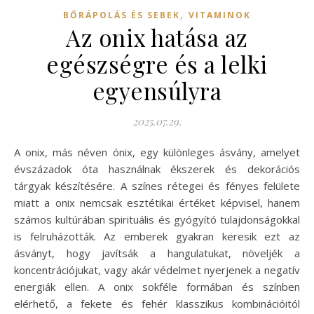
,
BŐRÁPOLÁS ÉS SEBEK
VITAMINOK
Az onix hatása az
egészségre és a lelki
egyensúlyra
2025.07.29.
A onix, más néven ónix, egy különleges ásvány, amelyet
évszázadok óta használnak ékszerek és dekorációs
tárgyak készítésére. A színes rétegei és fényes felülete
miatt a onix nemcsak esztétikai értéket képvisel, hanem
számos kultúrában spirituális és gyógyító tulajdonságokkal
is felruházották. Az emberek gyakran keresik ezt az
ásványt, hogy javítsák a hangulatukat, növeljék a
koncentrációjukat, vagy akár védelmet nyerjenek a negatív
energiák ellen. A onix sokféle formában és színben
elérhető, a fekete és fehér klasszikus kombinációitól