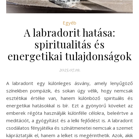
Egyéb
A labradorit hatása:
spiritualitás és
energetikai tulajdonságok
2025.07.19.
A labradorit egy különleges ásvány, amely lenyűgöző
színekben pompázik, és sokan úgy vélik, hogy nemcsak
esztétikai értéke van, hanem különböző spirituális és
energetikai hatásokkal is bír. Ezt a gyönyörű köveket az
emberek régóta használják különféle célokra, beleértve a
meditációt, a gyógyítást és a lelki fejlődést is. A labradorit
csodálatos fényjátéka és színátmenetei nemcsak a szemet
kápráztatják el, hanem a lelket is megérinthetik. Azok, akik