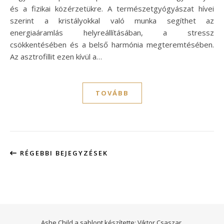
és a fizikai közérzetükre. A természetgyógyászat hívei
szerint a kristályokkal való munka segíthet az
energiaáramlás helyreállításában, a stressz
csökkentésében és a belső harmónia megteremtésében.
Az asztrofillit ezen kívül a…
TOVÁBB
RÉGEBBI BEJEGYZÉSEK
Ashe Child a sablont készítette:
Viktor Csaszar.