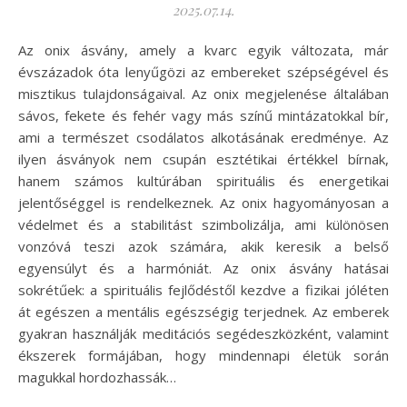
2025.07.14.
Az onix ásvány, amely a kvarc egyik változata, már
évszázadok óta lenyűgözi az embereket szépségével és
misztikus tulajdonságaival. Az onix megjelenése általában
sávos, fekete és fehér vagy más színű mintázatokkal bír,
ami a természet csodálatos alkotásának eredménye. Az
ilyen ásványok nem csupán esztétikai értékkel bírnak,
hanem számos kultúrában spirituális és energetikai
jelentőséggel is rendelkeznek. Az onix hagyományosan a
védelmet és a stabilitást szimbolizálja, ami különösen
vonzóvá teszi azok számára, akik keresik a belső
egyensúlyt és a harmóniát. Az onix ásvány hatásai
sokrétűek: a spirituális fejlődéstől kezdve a fizikai jóléten
át egészen a mentális egészségig terjednek. Az emberek
gyakran használják meditációs segédeszközként, valamint
ékszerek formájában, hogy mindennapi életük során
magukkal hordozhassák…