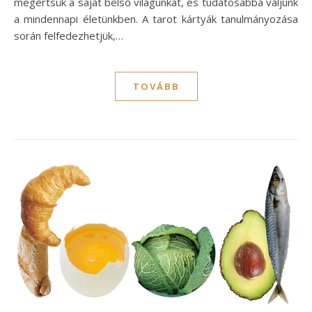
megértsük a saját belső világunkat, és tudatosabbá váljunk
a mindennapi életünkben. A tarot kártyák tanulmányozása
során felfedezhetjük,…
TOVÁBB