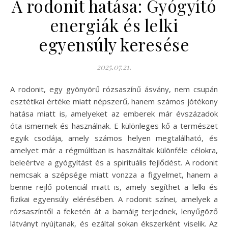
A rodonit hatása: Gyógyító
energiák és lelki
egyensúly keresése
2025.07.21.
A rodonit, egy gyönyörű rózsaszínű ásvány, nem csupán
esztétikai értéke miatt népszerű, hanem számos jótékony
hatása miatt is, amelyeket az emberek már évszázadok
óta ismernek és használnak. E különleges kő a természet
egyik csodája, amely számos helyen megtalálható, és
amelyet már a régmúltban is használtak különféle célokra,
beleértve a gyógyítást és a spirituális fejlődést. A rodonit
nemcsak a szépsége miatt vonzza a figyelmet, hanem a
benne rejlő potenciál miatt is, amely segíthet a lelki és
fizikai egyensúly elérésében. A rodonit színei, amelyek a
rózsaszíntől a feketén át a barnáig terjednek, lenyűgöző
látványt nyújtanak, és ezáltal sokan ékszerként viselik. Az