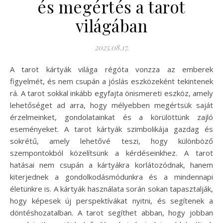
és megértés a tarot
világában
2025.08.17.
A tarot kártyák világa régóta vonzza az emberek
figyelmét, és nem csupán a jóslás eszközeként tekintenek
rá. A tarot sokkal inkább egyfajta önismereti eszköz, amely
lehetőséget ad arra, hogy mélyebben megértsük saját
érzelmeinket, gondolatainkat és a körülöttünk zajló
eseményeket. A tarot kártyák szimbolikája gazdag és
sokrétű, amely lehetővé teszi, hogy különböző
szempontokból közelítsünk a kérdéseinkhez. A tarot
hatásai nem csupán a kártyákra korlátozódnak, hanem
kiterjednek a gondolkodásmódunkra és a mindennapi
életünkre is. A kártyák használata során sokan tapasztalják,
hogy képesek új perspektívákat nyitni, és segítenek a
döntéshozatalban. A tarot segíthet abban, hogy jobban