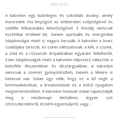
2025.07.23.
A kalcedon egy különleges és sokoldalú ásvány, amely
évezredek óta lenyűgözi az embereket szépségével és
sokféle felhasználási lehetőségével. E kristály nemcsak
esztétikai értékkel bír, hanem spirituális és energetikai
tulajdonságai miatt is nagyra becsülik. A kalcedon a kvarc
családjába tartozik, és színei változatosak, a kék, a szürke,
a zöld és a rózsaszín árnyalataiban egyaránt fellelhetők.
Ezen tulajdonságok miatt a kalcedon népszerű választás a
különféle ékszerekben és dísztárgyakban. A kalcedon
nemcsak a szemet gyönyörködteti, hanem a lélekre is
hatással van. Sokan úgy vélik, hogy ez a kő segít a
kommunikációban, a kreativitásban és a belső nyugalom
megteremtésében. A kalcedon hatásait sokan tapasztalják
meg a mindennapi életükben, legyen szó
stresszkezelésről, érzelmi egyensúlyról, vagy…