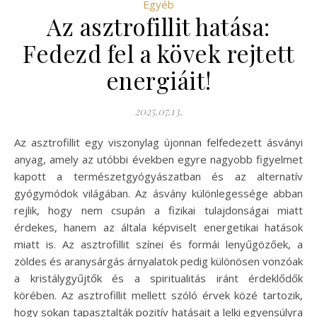
Egyéb
Az asztrofillit hatása:
Fedezd fel a kövek rejtett
energiáit!
2025.07.13.
Az asztrofillit egy viszonylag újonnan felfedezett ásványi
anyag, amely az utóbbi években egyre nagyobb figyelmet
kapott a természetgyógyászatban és az alternatív
gyógymódok világában. Az ásvány különlegessége abban
rejlik, hogy nem csupán a fizikai tulajdonságai miatt
érdekes, hanem az általa képviselt energetikai hatások
miatt is. Az asztrofillit színei és formái lenyűgözőek, a
zöldes és aranysárgás árnyalatok pedig különösen vonzóak
a kristálygyűjtők és a spiritualitás iránt érdeklődők
körében. Az asztrofillit mellett szóló érvek közé tartozik,
hogy sokan tapasztalták pozitív hatásait a lelki egyensúlyra