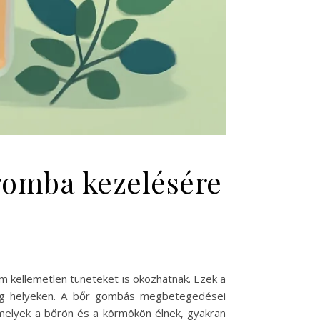
gomba kezelésére
 kellemetlen tüneteket is okozhatnak. Ezek a
leg helyeken. A bőr gombás megbetegedései
amelyek a bőrön és a körmökön élnek, gyakran