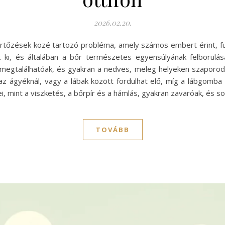
2026.02.20.
őzések közé tartozó probléma, amely számos embert érint, füg
k ki, és általában a bőr természetes egyensúlyának felborulá
 megtalálhatóak, és gyakran a nedves, meleg helyeken szaporod
az ágyéknál, vagy a lábak között fordulhat elő, míg a lábgomba ki
i, mint a viszketés, a bőrpír és a hámlás, gyakran zavaróak, és
TOVÁBB