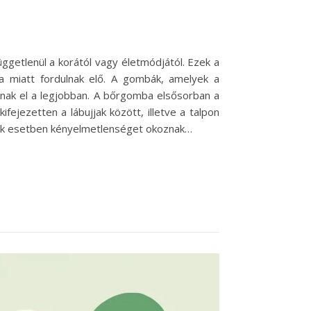
getlenül a korától vagy életmódjától. Ezek a
sa miatt fordulnak elő. A gombák, amelyek a
nak el a legjobban. A bőrgomba elsősorban a
fejezetten a lábujjak között, illetve a talpon
 sok esetben kényelmetlenséget okoznak…