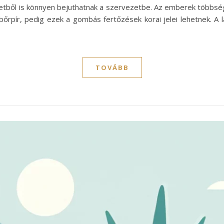
etből is könnyen bejuthatnak a szervezetbe. Az emberek többség
bőrpír, pedig ezek a gombás fertőzések korai jelei lehetnek. A l
TOVÁBB