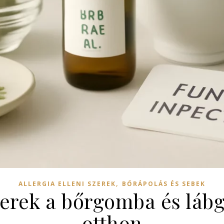
,
ALLERGIA ELLENI SZEREK
BŐRÁPOLÁS ÉS SEBEK
rek a bőrgomba és láb
otthon