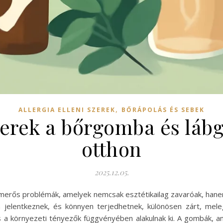
,
ALLERGIA ELLENI SZEREK
BŐRÁPOLÁS ÉS SEBEK
rek a bőrgomba és láb
otthon
2025.12.05.
rős problémák, amelyek nemcsak esztétikailag zavaróak, hanem
jelentkeznek, és könnyen terjedhetnek, különösen zárt, me
és a környezeti tényezők függvényében alakulnak ki. A gombák, 