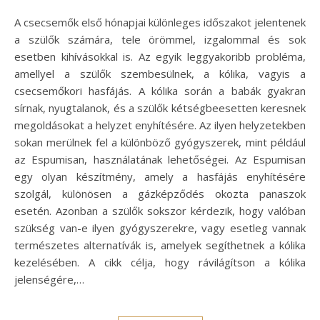
A csecsemők első hónapjai különleges időszakot jelentenek
a szülők számára, tele örömmel, izgalommal és sok
esetben kihívásokkal is. Az egyik leggyakoribb probléma,
amellyel a szülők szembesülnek, a kólika, vagyis a
csecsemőkori hasfájás. A kólika során a babák gyakran
sírnak, nyugtalanok, és a szülők kétségbeesetten keresnek
megoldásokat a helyzet enyhítésére. Az ilyen helyzetekben
sokan merülnek fel a különböző gyógyszerek, mint például
az Espumisan, használatának lehetőségei. Az Espumisan
egy olyan készítmény, amely a hasfájás enyhítésére
szolgál, különösen a gázképződés okozta panaszok
esetén. Azonban a szülők sokszor kérdezik, hogy valóban
szükség van-e ilyen gyógyszerekre, vagy esetleg vannak
természetes alternatívák is, amelyek segíthetnek a kólika
kezelésében. A cikk célja, hogy rávilágítson a kólika
jelenségére,…