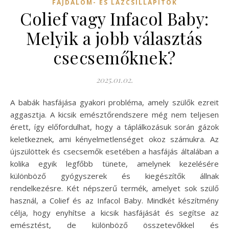
FÁJDALOM- ÉS LÁZCSILLAPÍTÓK
Colief vagy Infacol Baby:
Melyik a jobb választás
csecsemőknek?
2025.01.02.
A babák hasfájása gyakori probléma, amely szülők ezreit
aggasztja. A kicsik emésztőrendszere még nem teljesen
érett, így előfordulhat, hogy a táplálkozásuk során gázok
keletkeznek, ami kényelmetlenséget okoz számukra. Az
újszülöttek és csecsemők esetében a hasfájás általában a
kolika egyik legfőbb tünete, amelynek kezelésére
különböző gyógyszerek és kiegészítők állnak
rendelkezésre. Két népszerű termék, amelyet sok szülő
használ, a Colief és az Infacol Baby. Mindkét készítmény
célja, hogy enyhítse a kicsik hasfájását és segítse az
emésztést, de különböző összetevőkkel és