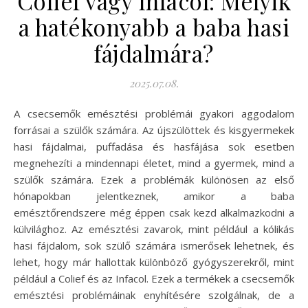
Colief vagy Infacol: Melyik
a hatékonyabb a baba hasi
fájdalmára?
2025.07.08.
A csecsemők emésztési problémái gyakori aggodalom
forrásai a szülők számára. Az újszülöttek és kisgyermekek
hasi fájdalmai, puffadása és hasfájása sok esetben
megnehezíti a mindennapi életet, mind a gyermek, mind a
szülők számára. Ezek a problémák különösen az első
hónapokban jelentkeznek, amikor a baba
emésztőrendszere még éppen csak kezd alkalmazkodni a
külvilághoz. Az emésztési zavarok, mint például a kólikás
hasi fájdalom, sok szülő számára ismerősek lehetnek, és
lehet, hogy már hallottak különböző gyógyszerekről, mint
például a Colief és az Infacol. Ezek a termékek a csecsemők
emésztési problémáinak enyhítésére szolgálnak, de a