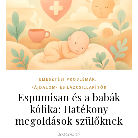
,
EMÉSZTÉSI PROBLÉMÁK
FÁJDALOM- ÉS LÁZCSILLAPÍTÓK
Espumisan és a babák
kólika: Hatékony
megoldások szülőknek
2025.06.06.