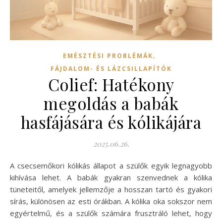
,
EMÉSZTÉSI PROBLÉMÁK
FÁJDALOM- ÉS LÁZCSILLAPÍTÓK
Colief: Hatékony
megoldás a babák
hasfájására és kólikájára
2025.06.26.
A csecsemőkori kólikás állapot a szülők egyik legnagyobb
kihívása lehet. A babák gyakran szenvednek a kólika
tüneteitől, amelyek jellemzője a hosszan tartó és gyakori
sírás, különösen az esti órákban. A kólika oka sokszor nem
egyértelmű, és a szülők számára frusztráló lehet, hogy