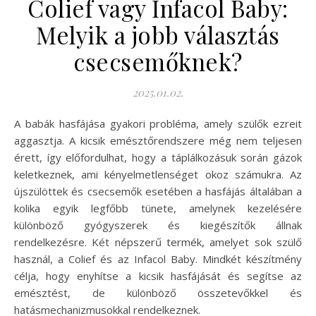
Colief vagy Infacol Baby:
Melyik a jobb választás
csecsemőknek?
2025.01.02.
A babák hasfájása gyakori probléma, amely szülők ezreit
aggasztja. A kicsik emésztőrendszere még nem teljesen
érett, így előfordulhat, hogy a táplálkozásuk során gázok
keletkeznek, ami kényelmetlenséget okoz számukra. Az
újszülöttek és csecsemők esetében a hasfájás általában a
kolika egyik legfőbb tünete, amelynek kezelésére
különböző gyógyszerek és kiegészítők állnak
rendelkezésre. Két népszerű termék, amelyet sok szülő
használ, a Colief és az Infacol Baby. Mindkét készítmény
célja, hogy enyhítse a kicsik hasfájását és segítse az
emésztést, de különböző összetevőkkel és
hatásmechanizmusokkal rendelkeznek.