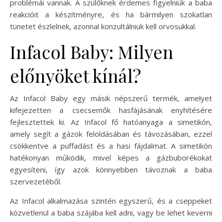
problémái vannak. A szülőknek érdemes figyelniük a baba
reakcióit a készítményre, és ha bármilyen szokatlan
tünetet észlelnek, azonnal konzultálniuk kell orvosukkal.
Infacol Baby: Milyen
előnyöket kínál?
Az Infacol Baby egy másik népszerű termék, amelyet
kifejezetten a csecsemők hasfájásának enyhítésére
fejlesztettek ki. Az Infacol fő hatóanyaga a simetikón,
amely segít a gázok feloldásában és távozásában, ezzel
csökkentve a puffadást és a hasi fájdalmat. A simetikón
hatékonyan működik, mivel képes a gázbuborékokat
egyesíteni, így azok könnyebben távoznak a baba
szervezetéből.
Az Infacol alkalmazása szintén egyszerű, és a cseppeket
közvetlenül a baba szájába kell adni, vagy be lehet keverni