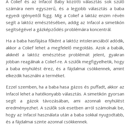
A Colief és az Infacol Baby közötti választás sok szülő
számára nem egyszerű, és a legjobb választás a baba
egyedi igényeitől függ. Míg a Colief a laktáz enzim révén
segít a laktóz emésztésében, addig az Infacol a simetikón
segítségével a gázképződés problémáira koncentrál.
Ha a baba hasfájása főként a laktóz intoleranciából adódik,
akkor a Colief lehet a megfelelő megoldás. Azok a babák,
akiknél a laktóz emésztése problémát jelent, gyakran
jobban reagálnak a Colief-re. A szülők megfigyelhetik, hogy
a baba enyhülést érez, és a fájdalmai csökkennek, amint
elkezdik használni a terméket.
Ezzel szemben, ha a baba hasa gázos és puffadt, akkor az
Infacol lehet a hatékonyabb választás. A simetikón gyorsan
segít a gázok távozásában, ami azonnali enyhülést
eredményezhet. A szülők sok esetben arról számolnak be,
hogy az Infacol használata után a baba sokkal nyugodtabb,
és a fájdalmai szinte azonnal csökkennek.