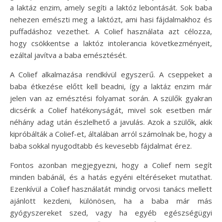
a laktáz enzim, amely segíti a laktóz lebontását. Sok baba
nehezen emészti meg a laktózt, ami hasi fájdalmakhoz és
puffadáshoz vezethet. A Colief használata azt célozza,
hogy csökkentse a laktóz intolerancia következményeit,
ezáltal javítva a baba emésztését.
A Colief alkalmazása rendkívül egyszerű. A cseppeket a
baba étkezése előtt kell beadni, így a laktáz enzim már
jelen van az emésztési folyamat során. A szülők gyakran
dicsérik a Colief hatékonyságát, mivel sok esetben már
néhány adag után észlelhető a javulás. Azok a szülők, akik
kipróbálták a Colief-et, általában arról számolnak be, hogy a
baba sokkal nyugodtabb és kevesebb fájdalmat érez.
Fontos azonban megjegyezni, hogy a Colief nem segít
minden babánál, és a hatás egyéni eltéréseket mutathat.
Ezenkívül a Colief használatát mindig orvosi tanács mellett
ajánlott kezdeni, különösen, ha a baba már más
gyógyszereket szed, vagy ha egyéb egészségügyi