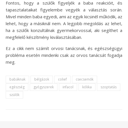
Fontos, hogy a szülők figyeljék a baba reakcióit, és
tapasztalataikat figyelembe vegyék a választás során.
Mivel minden baba egyedi, ami az egyik kicsinél működik, az
lehet, hogy a másiknál nem. A legjobb megoldás az lehet,
ha a szülők konzultálnak gyermekorvossal, aki segíthet a
megfelelő készítmény kiválasztásában.
Ez a cikk nem számít orvosi tanácsnak, és egészségügyi
probléma esetén mindenki csak az orvos tanácsát fogadja
meg.
babáknak
bélgázok
colief
csecsemők
egészség
gyógyszerek
infacol
kólika
szoptatás
szülők