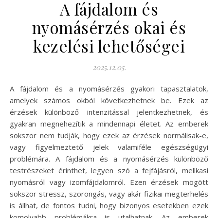
A fájdalom és
nyomásérzés okai és
kezelési lehetőségei
2025.12.05.
A fájdalom és a nyomásérzés gyakori tapasztalatok,
amelyek számos okból következhetnek be. Ezek az
érzések különböző intenzitással jelentkezhetnek, és
gyakran megnehezítik a mindennapi életet. Az emberek
sokszor nem tudják, hogy ezek az érzések normálisak-e,
vagy figyelmeztető jelek valamiféle egészségügyi
problémára. A fájdalom és a nyomásérzés különböző
testrészeket érinthet, legyen szó a fejfájásról, mellkasi
nyomásról vagy izomfájdalomról. Ezen érzések mögött
sokszor stressz, szorongás, vagy akár fizikai megterhelés
is állhat, de fontos tudni, hogy bizonyos esetekben ezek
komolyabb problémákra is utalhatnak. Az emberek