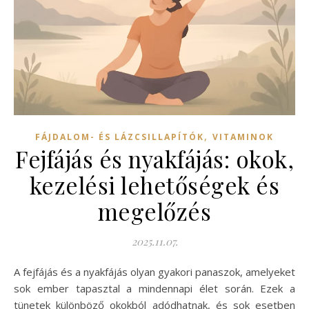
,
FÁJDALOM- ÉS LÁZCSILLAPÍTÓK
VITAMINOK
Fejfájás és nyakfájás: okok,
kezelési lehetőségek és
megelőzés
2025.11.07.
A fejfájás és a nyakfájás olyan gyakori panaszok, amelyeket
sok ember tapasztal a mindennapi élet során. Ezek a
tünetek különböző okokból adódhatnak, és sok esetben