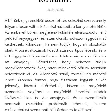
2025.11.26.
A bőrünk egy rendkívül összetett és sokszínű szerv, amely
folyamatosan változik és alkalmazkodik a környezetünkhöz.
Az emberek bőrén megjelenő különféle elváltozások, mint
például anyajegyek és szemölcsök, sokszor aggodalmat
kelthetnek, különösen, ha nem tudjuk, hogy mi okozhatta
őket. A bőrelváltozások között számos típus létezik, és a
két leggyakoribb, amivel sokan találkoznak, a szemölcs és
az anyajegy. Előfordulhat, hogy nehezen tudjuk
megkülönböztetni őket, mivel mindkettő bőrünk felszínén
helyezkedik el, és különböző színű, formájú és méretű
lehet. Azonban fontos, hogy tisztában legyünk a két
jelenség közötti eltérésekkel, hiszen a megfelelő
azonosítás segíthet a megfelelő kezelési módok
kiválasztásában is. Az anyajegyek és a szemölcsök
nemcsak esztétikai problémák lehetnek, hanem
egészségügyi szempontból is érdemes foglalkozni…