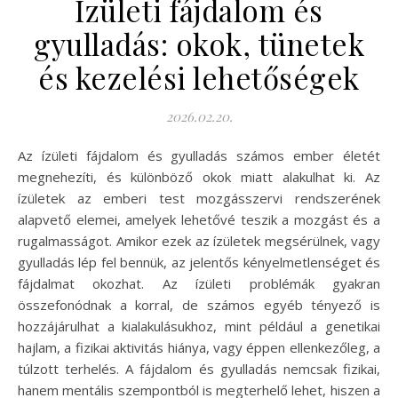
Ízületi fájdalom és
gyulladás: okok, tünetek
és kezelési lehetőségek
2026.02.20.
Az ízületi fájdalom és gyulladás számos ember életét
megnehezíti, és különböző okok miatt alakulhat ki. Az
ízületek az emberi test mozgásszervi rendszerének
alapvető elemei, amelyek lehetővé teszik a mozgást és a
rugalmasságot. Amikor ezek az ízületek megsérülnek, vagy
gyulladás lép fel bennük, az jelentős kényelmetlenséget és
fájdalmat okozhat. Az ízületi problémák gyakran
összefonódnak a korral, de számos egyéb tényező is
hozzájárulhat a kialakulásukhoz, mint például a genetikai
hajlam, a fizikai aktivitás hiánya, vagy éppen ellenkezőleg, a
túlzott terhelés. A fájdalom és gyulladás nemcsak fizikai,
hanem mentális szempontból is megterhelő lehet, hiszen a