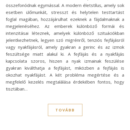
összefonódnak egymással. A modern életstílus, amely sok
esetben ülőmunkát, stresszt és helytelen testtartást
foglal magában, hozzájárulhat ezeknek a fájdalmaknak a
megjelenéséhez. Az emberek különböző formái és
intenzitásai léteznek, amelyek különböző szituációkban
jelentkezhetnek, legyen szó migrénről, tenziós fejfájásról
vagy nyakfájásról, amely gyakran a gerinc és az izmok
feszültsége miatt alakul ki. A fejfájás és a nyakfájás
kapcsolata szoros, hiszen a nyak izmainak feszülése
gyakran kiválthatja a fejfájást, miközben a fejfájás is
okozhat nyakfájást. A két probléma megértése és a
megfelelő kezelés megtalálása érdekében fontos, hogy
tisztában…
TOVÁBB