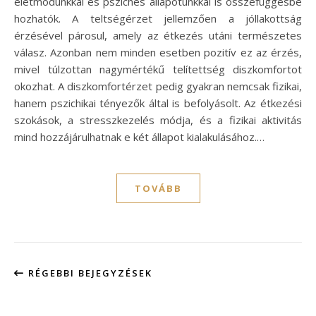
életmódunkkal és pszichés állapotunkkal is összefüggésbe
hozhatók. A teltségérzet jellemzően a jóllakottság
érzésével párosul, amely az étkezés utáni természetes
válasz. Azonban nem minden esetben pozitív ez az érzés,
mivel túlzottan nagymértékű telítettség diszkomfortot
okozhat. A diszkomfortérzet pedig gyakran nemcsak fizikai,
hanem pszichikai tényezők által is befolyásolt. Az étkezési
szokások, a stresszkezelés módja, és a fizikai aktivitás
mind hozzájárulhatnak e két állapot kialakulásához.…
TOVÁBB
RÉGEBBI BEJEGYZÉSEK