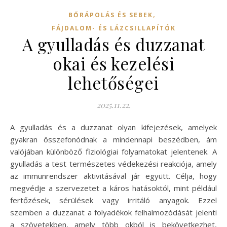
,
BŐRÁPOLÁS ÉS SEBEK
FÁJDALOM- ÉS LÁZCSILLAPÍTÓK
A gyulladás és duzzanat
okai és kezelési
lehetőségei
2025.11.22.
A gyulladás és a duzzanat olyan kifejezések, amelyek
gyakran összefonódnak a mindennapi beszédben, ám
valójában különböző fiziológiai folyamatokat jelentenek. A
gyulladás a test természetes védekezési reakciója, amely
az immunrendszer aktivitásával jár együtt. Célja, hogy
megvédje a szervezetet a káros hatásoktól, mint például
fertőzések, sérülések vagy irritáló anyagok. Ezzel
szemben a duzzanat a folyadékok felhalmozódását jelenti
a szövetekben, amely több okból is bekövetkezhet,