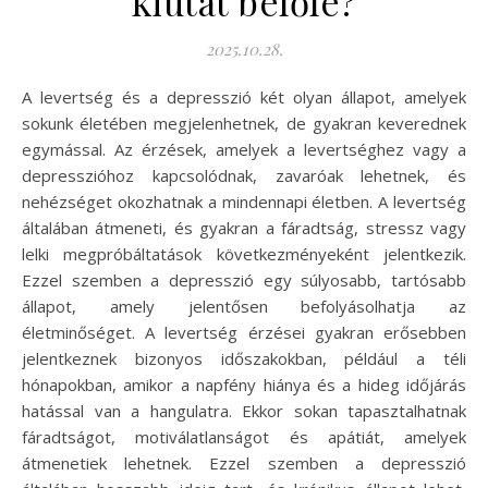
kiutat belőle?
2025.10.28.
A levertség és a depresszió két olyan állapot, amelyek
sokunk életében megjelenhetnek, de gyakran keverednek
egymással. Az érzések, amelyek a levertséghez vagy a
depresszióhoz kapcsolódnak, zavaróak lehetnek, és
nehézséget okozhatnak a mindennapi életben. A levertség
általában átmeneti, és gyakran a fáradtság, stressz vagy
lelki megpróbáltatások következményeként jelentkezik.
Ezzel szemben a depresszió egy súlyosabb, tartósabb
állapot, amely jelentősen befolyásolhatja az
életminőséget. A levertség érzései gyakran erősebben
jelentkeznek bizonyos időszakokban, például a téli
hónapokban, amikor a napfény hiánya és a hideg időjárás
hatással van a hangulatra. Ekkor sokan tapasztalhatnak
fáradtságot, motiválatlanságot és apátiát, amelyek
átmenetiek lehetnek. Ezzel szemben a depresszió