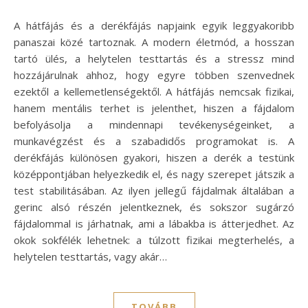
A hátfájás és a derékfájás napjaink egyik leggyakoribb
panaszai közé tartoznak. A modern életmód, a hosszan
tartó ülés, a helytelen testtartás és a stressz mind
hozzájárulnak ahhoz, hogy egyre többen szenvednek
ezektől a kellemetlenségektől. A hátfájás nemcsak fizikai,
hanem mentális terhet is jelenthet, hiszen a fájdalom
befolyásolja a mindennapi tevékenységeinket, a
munkavégzést és a szabadidős programokat is. A
derékfájás különösen gyakori, hiszen a derék a testünk
középpontjában helyezkedik el, és nagy szerepet játszik a
test stabilitásában. Az ilyen jellegű fájdalmak általában a
gerinc alsó részén jelentkeznek, és sokszor sugárzó
fájdalommal is járhatnak, ami a lábakba is átterjedhet. Az
okok sokfélék lehetnek: a túlzott fizikai megterhelés, a
helytelen testtartás, vagy akár…
TOVÁBB