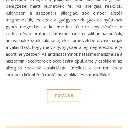
belégzése miatt léphetnek fel. Az allergiás reakciók,
különösen a szezonális allergiák, sok ember életét
megnehezítik, és ezek a gyógyszerek gyakran nyújtanak
gyors megoldást a kellemetlen tünetek enyhítésére. A
cetirizin és a loratadin hatásmechanizmusukban hasonlóak,
ám vannak köztük különbségek is, amelyek befolyásolhatják
a választást, hogy melyik gyógyszer a legmegfelelőbb egy
adott helyzetben. Az antihisztaminok hatásmechanizmusa a
hisztamin receptorok blokkolására épül, amely csökkenti az
allergiás reakciók kialakulását. Emellett a cetirizin és a
loratadin különböző mellékhatásokkal és hatásidőkkel…
TOVÁBB