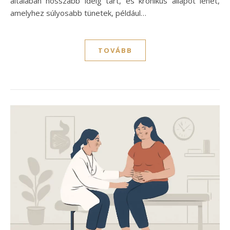
általában hosszabb ideig tart, és krónikus állapot lehet,
amelyhez súlyosabb tünetek, például…
TOVÁBB