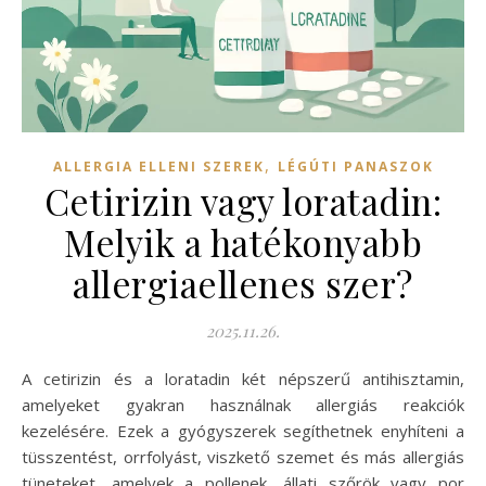
,
ALLERGIA ELLENI SZEREK
LÉGÚTI PANASZOK
Cetirizin vagy loratadin:
Melyik a hatékonyabb
allergiaellenes szer?
2025.11.26.
A cetirizin és a loratadin két népszerű antihisztamin,
amelyeket gyakran használnak allergiás reakciók
kezelésére. Ezek a gyógyszerek segíthetnek enyhíteni a
tüsszentést, orrfolyást, viszkető szemet és más allergiás
tüneteket, amelyek a pollenek, állati szőrök vagy por