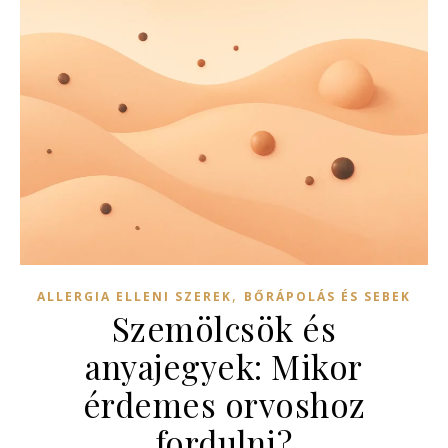
,
ALLERGIA ELLENI SZEREK
BŐRÁPOLÁS ÉS SEBEK
Szemölcsök és
anyajegyek: Mikor
érdemes orvoshoz
fordulni?