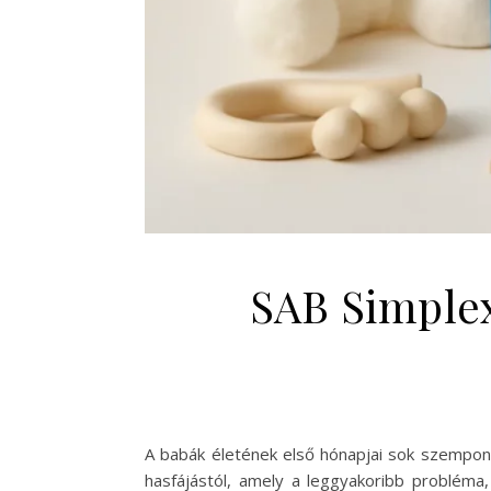
SAB Simplex
A babák életének első hónapjai sok szempont
hasfájástól, amely a leggyakoribb probléma,