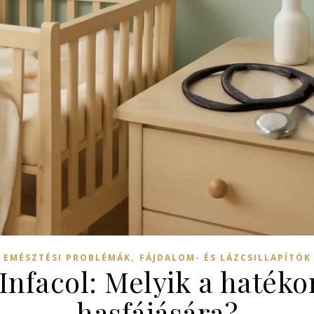
,
EMÉSZTÉSI PROBLÉMÁK
FÁJDALOM- ÉS LÁZCSILLAPÍTÓK
Infacol: Melyik a haték
hasfájására?