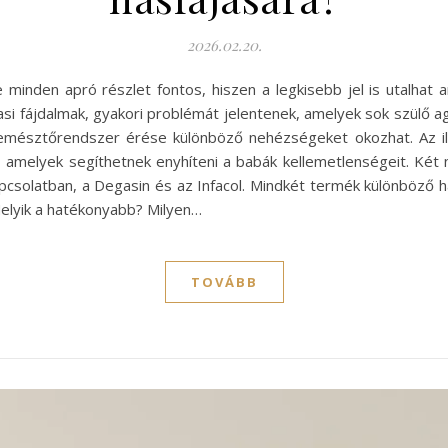
2026.02.20.
 minden apró részlet fontos, hiszen a legkisebb jel is utalhat
i fájdalmak, gyakori problémát jelentenek, amelyek sok szülő ag
 emésztőrendszer érése különböző nehézségeket okozhat. Az 
t, amelyek segíthetnek enyhíteni a babák kellemetlenségeit. Két
solatban, a Degasin és az Infacol. Mindkét termék különböző 
Melyik a hatékonyabb? Milyen…
TOVÁBB