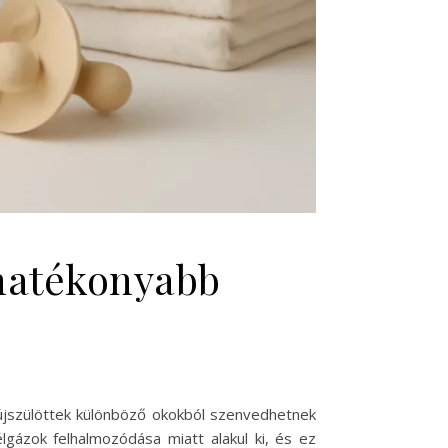
 hatékonyabb
 újszülöttek különböző okokból szenvedhetnek
lgázok felhalmozódása miatt alakul ki, és ez