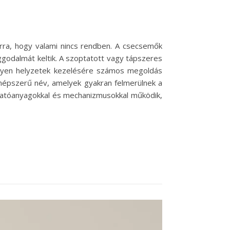
 arra, hogy valami nincs rendben. A csecsemők
godalmát keltik. A szoptatott vagy tápszeres
ilyen helyzetek kezelésére számos megoldás
 népszerű név, amelyek gyakran felmerülnek a
hatóanyagokkal és mechanizmusokkal működik,