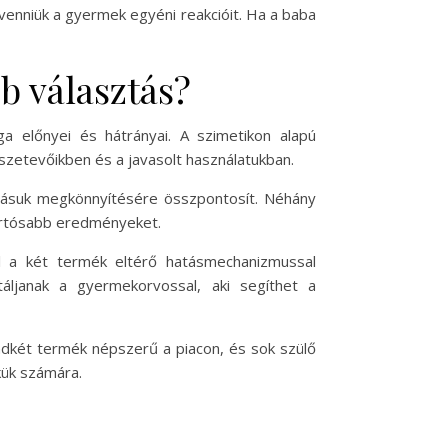
 venniük a gyermek egyéni reakcióit. Ha a baba
b választás?
 előnyei és hátrányai. A szimetikon alapú
szetevőikben és a javasolt használatukban.
ozásuk megkönnyítésére összpontosít. Néhány
 tartósabb eredményeket.
l a két termék eltérő hatásmechanizmussal
táljanak a gyermekorvossal, aki segíthet a
indkét termék népszerű a piacon, és sok szülő
kük számára.