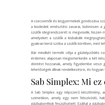
A csecsemők és kisgyermekek gondozása számo
a kisdedek emésztési zavarai, különösen a
szülők idegrendszerét is megviselik, hiszen
amelyeket a szülők a kisbabáik megnyugtatá
gyakran kerül szóba a szülők körében, mint
Bár mindkét termék célja a gázképződés cs
érdemes alaposan megismerkedni a két készít
döntést hozzanak, amely figyelembe veszi gy
lehetőségek állnak rendelkezésre, és hogyan 
Sab Simplex: Mi ez
A Sab Simplex egy népszerű készítmény, am
szimetikon, amely egy nem felszívódó, ha
gázbuborékok feszültségét. Ezáltal a gázbub