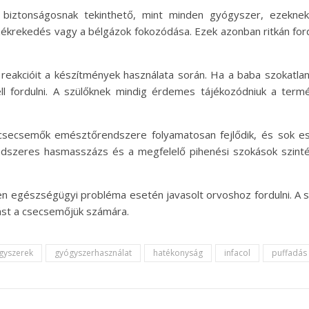
 biztonságosnak tekinthető, mint minden gyógyszer, ezeknek 
ékrekedés vagy a bélgázok fokozódása. Ezek azonban ritkán fordu
 reakcióit a készítmények használata során. Ha a baba szokatl
ell fordulni. A szülőknek mindig érdemes tájékozódniuk a ter
y a csecsemők emésztőrendszere folyamatosan fejlődik, és sok
rendszeres hasmasszázs és a megfelelő pihenési szokások szint
en egészségügyi probléma esetén javasolt orvoshoz fordulni. A 
zást a csecsemőjük számára.
gyszerek
gyógyszerhasználat
hatékonyság
infacol
puffadás