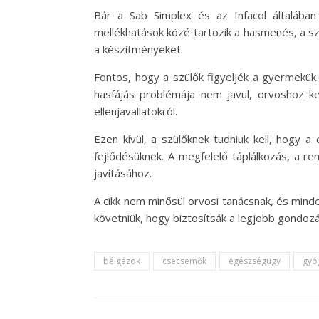
Bár a Sab Simplex és az Infacol általában
mellékhatások közé tartozik a hasmenés, a sz
a készítményeket.
Fontos, hogy a szülők figyeljék a gyermekük
hasfájás problémája nem javul, orvoshoz k
ellenjavallatokról.
Ezen kívül, a szülőknek tudniuk kell, hog
fejlődésüknek. A megfelelő táplálkozás, a 
javításához.
A cikk nem minősül orvosi tanácsnak, és mind
követniük, hogy biztosítsák a legjobb gondo
bélgázok
csecsemők
egészségügy
gyó