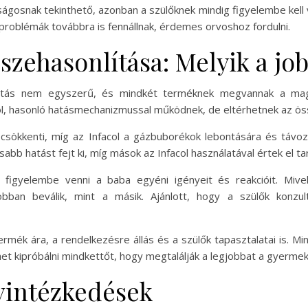
ságosnak tekinthető, azonban a szülőknek mindig figyelembe kell
 problémák továbbra is fennállnak, érdemes orvoshoz fordulni.
szehasonlítása: Melyik a job
sztás nem egyszerű, és mindkét terméknek megvannak a maga
ol, hasonló hatásmechanizmussal működnek, de eltérhetnek az ös
csökkenti, míg az Infacol a gázbuborékok lebontására és táv
rsabb hatást fejt ki, míg mások az Infacol használatával értek el
figyelembe venni a baba egyéni igényeit és reakcióit. Mive
jobban beválik, mint a másik. Ajánlott, hogy a szülők konzul
rmék ára, a rendelkezésre állás és a szülők tapasztalatai is. M
t kipróbálni mindkettőt, hogy megtalálják a legjobbat a gyerme
vintézkedések