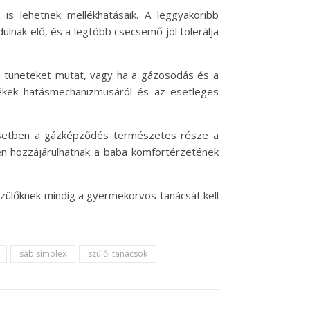
is lehetnek mellékhatásaik. A leggyakoribb
lnak elő, és a legtöbb csecsemő jól tolerálja
an tüneteket mutat, vagy ha a gázosodás és a
mékek hatásmechanizmusáról és az esetleges
 esetben a gázképződés természetes része a
én hozzájárulhatnak a baba komfortérzetének
szülőknek mindig a gyermekorvos tanácsát kell
sab simplex
szülői tanácsok