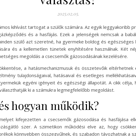
2025.02.05.
s kihívást tartogat a szülők számára. Az egyik leggyakoribb pro
 gázképződés és a hasfájás. Ezek a jelenségek nemcsak a babá
 minden szülő azt szeretné, ha gyermeke boldog és egészséges 
sára és a kellemetlen tünetek enyhítésére használnak. Két né
 lehetséges megoldás a csecsemők gázosodásának kezelésére.
ökkentése, a hatásmechanizmusuk és összetevőik eltérhetnek 
mény tulajdonságaival, hatásaival és esetleges mellékhatásaiv
ermekük egyéni igényeit és egészségi állapotát. A cikk célja,
választhatják ki a számukra legmegfelelőbb megoldást.
 és hogyan működik?
elyet kifejezetten a csecsemők gázosodása és hasfájása ellen
bzásgátló szer. A szimetikon működési elve az, hogy csökk
orékok könnyebben összegyűlnek, és szabadon távozhatnak a sz