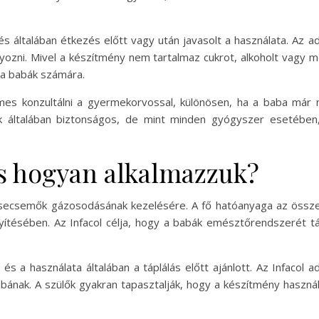
s általában étkezés előtt vagy után javasolt a használata. Az a
nyozni. Mivel a készítmény nem tartalmaz cukrot, alkoholt vagy 
ó a babák számára.
emes konzultálni a gyermekorvossal, különösen, ha a baba már
 általában biztonságos, de mint minden gyógyszer esetében, 
és hogyan alkalmazzuk?
secsemők gázosodásának kezelésére. A fő hatóanyaga az össze
tésében. Az Infacol célja, hogy a babák emésztőrendszerét tá
s a használata általában a táplálás előtt ajánlott. Az Infacol
ának. A szülők gyakran tapasztalják, hogy a készítmény haszn