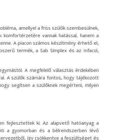
bléma, amellyel a friss szülők szembesülnek,
k komfortérzetére vannak hatással, hanem a
lenne. A piacon számos készítmény érhető el,
pszerű termék, a Sab Simplex és az Infacol,
egymástól. A megfelelő választás érdekében
al. A szülők számára fontos, hogy tájékozott
 hogy segítsen a szülőknek megérteni, milyen
 fejlesztettek ki. Az alapvető hatóanyag a
enti a gyomorban és a bélrendszerben lévő
ervezetből, így csökkentve a feszültséget és