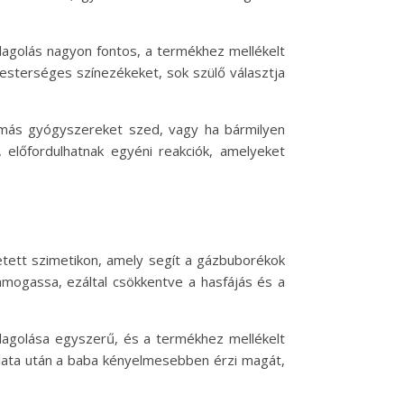
dagolás nagyon fontos, a termékhez mellékelt
mesterséges színezékeket, sok szülő választja
 más gyógyszereket szed, vagy ha bármilyen
előfordulhatnak egyéni reakciók, amelyeket
tett szimetikon, amely segít a gázbuborékok
mogassa, ezáltal csökkentve a hasfájás és a
 adagolása egyszerű, és a termékhez mellékelt
álata után a baba kényelmesebben érzi magát,