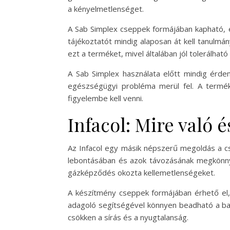
a kényelmetlenséget.
A Sab Simplex cseppek formájában kapható, é
tájékoztatót mindig alaposan át kell tanulmá
ezt a terméket, mivel általában jól tolerálhat
A Sab Simplex használata előtt mindig érd
egészségügyi probléma merül fel. A termék
figyelembe kell venni.
Infacol: Mire való 
Az Infacol egy másik népszerű megoldás a c
lebontásában és azok távozásának megkönnyí
gázképződés okozta kellemetlenségeket.
A készítmény cseppek formájában érhető el, é
adagoló segítségével könnyen beadható a bab
csökken a sírás és a nyugtalanság.