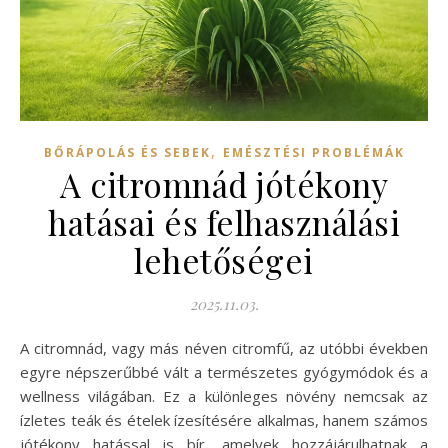
,
BŐRÁPOLÁS ÉS SEBEK
EMÉSZTÉSI PROBLÉMÁK
A citromnád jótékony
hatásai és felhasználási
lehetőségei
2025.11.03.
A citromnád, vagy más néven citromfű, az utóbbi években
egyre népszerűbbé vált a természetes gyógymódok és a
wellness világában. Ez a különleges növény nemcsak az
ízletes teák és ételek ízesítésére alkalmas, hanem számos
jótékony hatással is bír, amelyek hozzájárulhatnak a