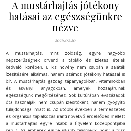
A mustárhajtás jótékony
hatásai az egészségünkre
nézve
2026.02.20.
A mustárhajtás, mint zöldség, egyre nagyobb
népszerűségnek örvend a tápláló és ízletes ételek
kedvelői körében. E kis növény nem csupán a saláták
ízesítésére alkalmas, hanem számos jótékony hatással is
bír. A mustárhajtás gazdag tápanyagokban, vitaminokban
és ásványi anyagokban, amelyek hozzájárulnak
egészségünk megőrzéséhez. Sok kultúrában évszázadok
óta használják, nem csupán ízesítőként, hanem gyógyító
tulajdonságai miatt is. Az utóbbi években a természetes
és organikus táplálkozás iránti növekvő érdeklődés mellett
a mustárhajtás egyre inkább a figyelem középpontjába
került. Az emberek egyre inkább felismerik, hogy a friss