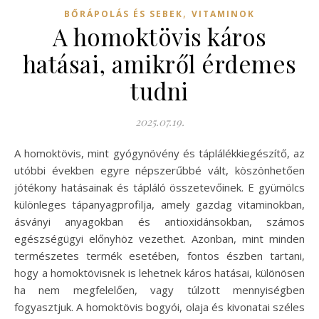
,
BŐRÁPOLÁS ÉS SEBEK
VITAMINOK
A homoktövis káros
hatásai, amikről érdemes
tudni
2025.07.19.
A homoktövis, mint gyógynövény és táplálékkiegészítő, az
utóbbi években egyre népszerűbbé vált, köszönhetően
jótékony hatásainak és tápláló összetevőinek. E gyümölcs
különleges tápanyagprofilja, amely gazdag vitaminokban,
ásványi anyagokban és antioxidánsokban, számos
egészségügyi előnyhöz vezethet. Azonban, mint minden
természetes termék esetében, fontos észben tartani,
hogy a homoktövisnek is lehetnek káros hatásai, különösen
ha nem megfelelően, vagy túlzott mennyiségben
fogyasztjuk. A homoktövis bogyói, olaja és kivonatai széles