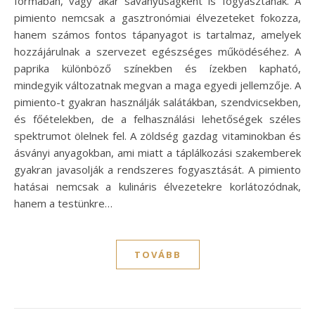
formában, vagy akár savanyúságként is fogyasztanak. A
pimiento nemcsak a gasztronómiai élvezeteket fokozza,
hanem számos fontos tápanyagot is tartalmaz, amelyek
hozzájárulnak a szervezet egészséges működéséhez. A
paprika különböző színekben és ízekben kapható,
mindegyik változatnak megvan a maga egyedi jellemzője. A
pimiento-t gyakran használják salátákban, szendvicsekben,
és főételekben, de a felhasználási lehetőségek széles
spektrumot ölelnek fel. A zöldség gazdag vitaminokban és
ásványi anyagokban, ami miatt a táplálkozási szakemberek
gyakran javasolják a rendszeres fogyasztását. A pimiento
hatásai nemcsak a kulináris élvezetekre korlátozódnak,
hanem a testünkre…
TOVÁBB