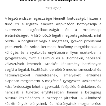
2025.07.07.
A légzőrendszer egészsége kiemelt fontosságú, hiszen a
tüdő és a légutak állapota alapvetően befolyásolja a
szervezet oxigénellátottságát és a mindennapi
életminőséget. A különböző légúti megbetegedések, mint
például a hörghurut vagy a megfázás, gyakori problémát
jelentenek, és sokan keresnek hatékony megoldásokat a
köhögés és a nyákoldás enyhítésére. Ilyen esetekben a
gyógyszerek, mint a Fluimucil és a Bromhexin, népszerű
választások lehetnek. Mindkét készítmény hatékonyan
segíti a légutak tisztítását, de eltérő mechanizmusokkal és
hatóanyagokkal rendelkeznek, amelyeket érdemes
alaposan megismerni. A megfelelő gyógyszer kiválasztása
kulcsfontosságú lehet a gyorsabb felépülés érdekében, és
nemcsak a tünetek enyhítésében, hanem a betegség
okainak kezelésében is szerepet játszhat. A különböző
készítmények előnyeinek és hátrányainak megismerése