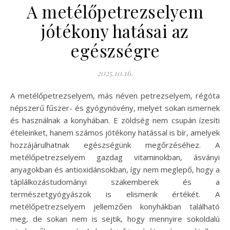
A metélőpetrezselyem
jótékony hatásai az
egészségre
2025.10.16.
A metélőpetrezselyem, más néven petrezselyem, régóta
népszerű fűszer- és gyógynövény, melyet sokan ismernek
és használnak a konyhában. E zöldség nem csupán ízesíti
ételeinket, hanem számos jótékony hatással is bír, amelyek
hozzájárulhatnak egészségünk megőrzéséhez. A
metélőpetrezselyem gazdag vitaminokban, ásványi
anyagokban és antioxidánsokban, így nem meglepő, hogy a
táplálkozástudományi szakemberek és a
természetgyógyászok is elismerik értékét. A
metélőpetrezselyem jellemzően konyhákban található
meg, de sokan nem is sejtik, hogy mennyire sokoldalú