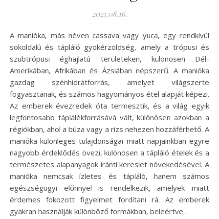
2025.08.16.
A manióka, más néven cassava vagy yuca, egy rendkívül
sokoldalú és tápláló gyökérzöldség, amely a trópusi és
szubtrópusi éghajlatú területeken, különösen Dél-
Amerikában, Afrikában és Ázsiában népszerű. A manióka
gazdag szénhidrátforrás, amelyet világszerte
fogyasztanak, és számos hagyományos étel alapját képezi.
Az emberek évezredek óta termesztik, és a világ egyik
legfontosabb táplálékforrásává vált, különösen azokban a
régiókban, ahol a búza vagy a rizs nehezen hozzáférhető. A
manióka különleges tulajdonságai miatt napjainkban egyre
nagyobb érdeklődés övezi, különösen a tápláló ételek és a
természetes alapanyagok iránti kereslet növekedésével. A
manióka nemcsak ízletes és tápláló, hanem számos
egészségügyi előnnyel is rendelkezik, amelyek miatt
érdemes fokozott figyelmet fordítani rá. Az emberek
gyakran használják különböző formákban, beleértve…