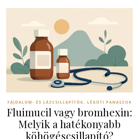
,
FÁJDALOM- ÉS LÁZCSILLAPÍTÓK
LÉGÚTI PANASZOK
Fluimucil vagy bromhexin:
Melyik a hatékonyabb
köhögéscsillapító?