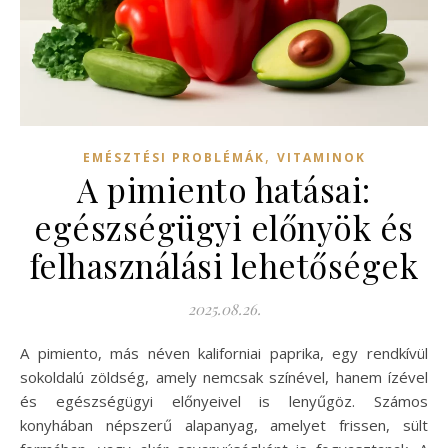
,
EMÉSZTÉSI PROBLÉMÁK
VITAMINOK
A pimiento hatásai:
egészségügyi előnyök és
felhasználási lehetőségek
2025.08.26.
A pimiento, más néven kaliforniai paprika, egy rendkívül
sokoldalú zöldség, amely nemcsak színével, hanem ízével
és egészségügyi előnyeivel is lenyűgöz. Számos
konyhában népszerű alapanyag, amelyet frissen, sült