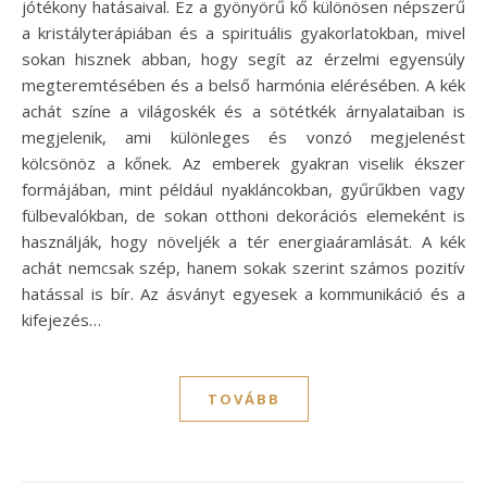
jótékony hatásaival. Ez a gyönyörű kő különösen népszerű
a kristályterápiában és a spirituális gyakorlatokban, mivel
sokan hisznek abban, hogy segít az érzelmi egyensúly
megteremtésében és a belső harmónia elérésében. A kék
achát színe a világoskék és a sötétkék árnyalataiban is
megjelenik, ami különleges és vonzó megjelenést
kölcsönöz a kőnek. Az emberek gyakran viselik ékszer
formájában, mint például nyakláncokban, gyűrűkben vagy
fülbevalókban, de sokan otthoni dekorációs elemeként is
használják, hogy növeljék a tér energiaáramlását. A kék
achát nemcsak szép, hanem sokak szerint számos pozitív
hatással is bír. Az ásványt egyesek a kommunikáció és a
kifejezés…
TOVÁBB