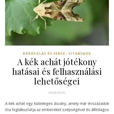
,
BŐRÁPOLÁS ÉS SEBEK
VITAMINOK
A kék achát jótékony
hatásai és felhasználási
lehetőségei
2025.07.10.
A kék achát egy különleges ásvány, amely már évszázadok
óta foglalkoztatja az embereket szépségével és állítólagos