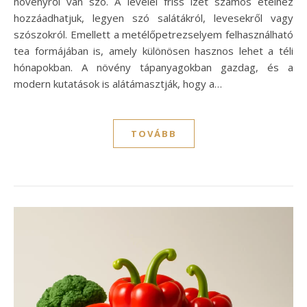
növényről van szó. A levelei friss ízét számos ételhez
hozzáadhatjuk, legyen szó salátákról, levesekről vagy
szószokról. Emellett a metélőpetrezselyem felhasználható
tea formájában is, amely különösen hasznos lehet a téli
hónapokban. A növény tápanyagokban gazdag, és a
modern kutatások is alátámasztják, hogy a…
TOVÁBB