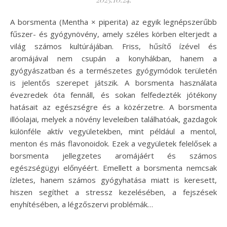
A borsmenta (Mentha × piperita) az egyik legnépszerűbb
fűszer- és gyógy­növény, amely széles körben elterjedt a
világ számos kultúrájában. Friss, hűsítő ízével és
aromájával nem csupán a konyhákban, hanem a
gyógyászatban és a természetes gyógymódok területén
is jelentős szerepet játszik. A borsmenta használata
évezredek óta fennáll, és sokan felfedezték jótékony
hatásait az egészségre és a közérzetre. A borsmenta
illóolajai, melyek a növény leveleiben találhatóak, gazdagok
különféle aktív vegyületekben, mint például a mentol,
menton és más flavonoidok. Ezek a vegyületek felelősek a
borsmenta jellegzetes aromájáért és számos
egészségügyi előnyéért. Emellett a borsmenta nemcsak
ízletes, hanem számos gyógyhatása miatt is keresett,
hiszen segíthet a stressz kezelésében, a fejszések
enyhítésében, a légzőszervi problémák…