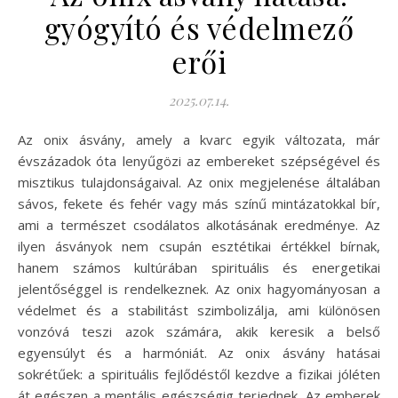
gyógyító és védelmező
erői
2025.07.14.
Az onix ásvány, amely a kvarc egyik változata, már
évszázadok óta lenyűgözi az embereket szépségével és
misztikus tulajdonságaival. Az onix megjelenése általában
sávos, fekete és fehér vagy más színű mintázatokkal bír,
ami a természet csodálatos alkotásának eredménye. Az
ilyen ásványok nem csupán esztétikai értékkel bírnak,
hanem számos kultúrában spirituális és energetikai
jelentőséggel is rendelkeznek. Az onix hagyományosan a
védelmet és a stabilitást szimbolizálja, ami különösen
vonzóvá teszi azok számára, akik keresik a belső
egyensúlyt és a harmóniát. Az onix ásvány hatásai
sokrétűek: a spirituális fejlődéstől kezdve a fizikai jóléten
át egészen a mentális egészségig terjednek. Az emberek