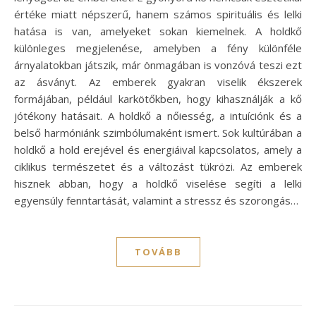
értéke miatt népszerű, hanem számos spirituális és lelki
hatása is van, amelyeket sokan kiemelnek. A holdkő
különleges megjelenése, amelyben a fény különféle
árnyalatokban játszik, már önmagában is vonzóvá teszi ezt
az ásványt. Az emberek gyakran viselik ékszerek
formájában, például karkötőkben, hogy kihasználják a kő
jótékony hatásait. A holdkő a nőiesség, a intuíciónk és a
belső harmóniánk szimbólumaként ismert. Sok kultúrában a
holdkő a hold erejével és energiáival kapcsolatos, amely a
ciklikus természetet és a változást tükrözi. Az emberek
hisznek abban, hogy a holdkő viselése segíti a lelki
egyensúly fenntartását, valamint a stressz és szorongás…
TOVÁBB