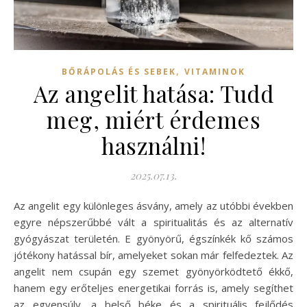
,
BŐRÁPOLÁS ÉS SEBEK
VITAMINOK
Az angelit hatása: Tudd
meg, miért érdemes
használni!
2025.07.13.
Az angelit egy különleges ásvány, amely az utóbbi években
egyre népszerűbbé vált a spiritualitás és az alternatív
gyógyászat területén. E gyönyörű, égszínkék kő számos
jótékony hatással bír, amelyeket sokan már felfedeztek. Az
angelit nem csupán egy szemet gyönyörködtető ékkő,
hanem egy erőteljes energetikai forrás is, amely segíthet
az egyensúly, a belső béke és a spirituális fejlődés