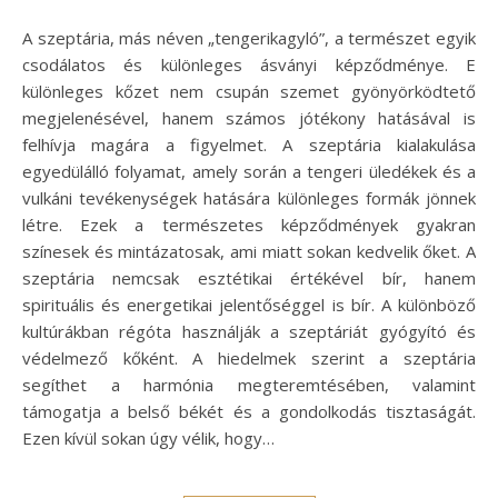
A szeptária, más néven „tengerikagyló”, a természet egyik
csodálatos és különleges ásványi képződménye. E
különleges kőzet nem csupán szemet gyönyörködtető
megjelenésével, hanem számos jótékony hatásával is
felhívja magára a figyelmet. A szeptária kialakulása
egyedülálló folyamat, amely során a tengeri üledékek és a
vulkáni tevékenységek hatására különleges formák jönnek
létre. Ezek a természetes képződmények gyakran
színesek és mintázatosak, ami miatt sokan kedvelik őket. A
szeptária nemcsak esztétikai értékével bír, hanem
spirituális és energetikai jelentőséggel is bír. A különböző
kultúrákban régóta használják a szeptáriát gyógyító és
védelmező kőként. A hiedelmek szerint a szeptária
segíthet a harmónia megteremtésében, valamint
támogatja a belső békét és a gondolkodás tisztaságát.
Ezen kívül sokan úgy vélik, hogy…