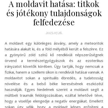
A moldavit hatása: titkok
és jótékony tulajdonságok
felfedezése
2025.07.26.
A moldavit egy különleges ásvány, amely a meteoritok
hatására alakult ki, és a föld mélyéből került a felszínre. Ez
a gyönyörű zöld színű kő rendkívüli népszerűségnek
örvend a természetgyógyászok és az ezoterikus
irányzatot követők körében. Úgy tartják, hogy nemcsak a
fizikai, hanem a szellemi síkon is rendkívüli hatásai vannak. A
moldavitot sokan a spirituális ébredés, a tudatosság
növelése és a belső béke keresésének eszközéül
használják. Egyes hiedelmek szerint a moldavit segít a
múltbeli traumák feldolgozásában, ezáltal lehetővé téve,
hogy a viselője elengedje a negatív energiákat. Emellett
sokan úgy vélik, hogy a moldavit képes erősíteni a