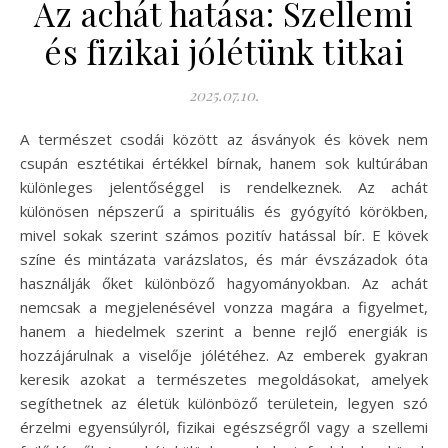
Az achát hatása: Szellemi
és fizikai jólétünk titkai
2025.07.10.
A természet csodái között az ásványok és kövek nem
csupán esztétikai értékkel bírnak, hanem sok kultúrában
különleges jelentőséggel is rendelkeznek. Az achát
különösen népszerű a spirituális és gyógyító körökben,
mivel sokak szerint számos pozitív hatással bír. E kövek
színe és mintázata varázslatos, és már évszázadok óta
használják őket különböző hagyományokban. Az achát
nemcsak a megjelenésével vonzza magára a figyelmet,
hanem a hiedelmek szerint a benne rejlő energiák is
hozzájárulnak a viselője jólétéhez. Az emberek gyakran
keresik azokat a természetes megoldásokat, amelyek
segíthetnek az életük különböző területein, legyen szó
érzelmi egyensúlyról, fizikai egészségről vagy a szellemi