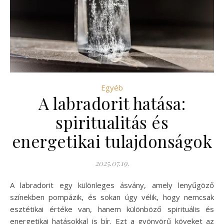
Egyéb
A labradorit hatása:
spiritualitás és
energetikai tulajdonságok
2025.07.19.
A labradorit egy különleges ásvány, amely lenyűgöző
színekben pompázik, és sokan úgy vélik, hogy nemcsak
esztétikai értéke van, hanem különböző spirituális és
energetikai hatásokkal is bír. Ezt a gyönyörű köveket az