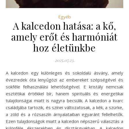
Egyéb
A kalcedon hatása: a kő,
amely erőt és harmóniát
hoz életünkbe
2025.07.23.
A kalcedon egy különleges és sokoldalú ásvány, amely
évezredek óta lenyűgözi az embereket szépségével és
sokféle felhasználási lehetőségével. E kristály nemcsak
esztétikai értékkel bír, hanem spirituális és energetikai
tulajdonságai miatt is nagyra becsülik. A kalcedon a kvarc
családjába tartozik, és színei változatosak, a kék, a szürke,
a zöld és a rózsaszín árnyalataiban egyaránt fellelhetők.
Ezen tulajdonságok miatt a kalcedon népszerű választás a
különféle ékszerekben és dísztárgyakban. A kalcedon