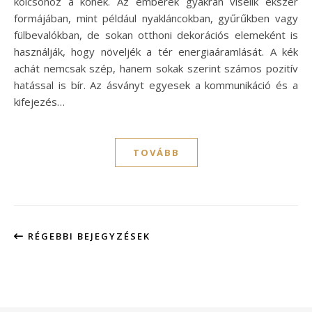
kölcsönöz a kőnek. Az emberek gyakran viselik ékszer
formájában, mint például nyakláncokban, gyűrűkben vagy
fülbevalókban, de sokan otthoni dekorációs elemeként is
használják, hogy növeljék a tér energiaáramlását. A kék
achát nemcsak szép, hanem sokak szerint számos pozitív
hatással is bír. Az ásványt egyesek a kommunikáció és a
kifejezés…
TOVÁBB
RÉGEBBI BEJEGYZÉSEK