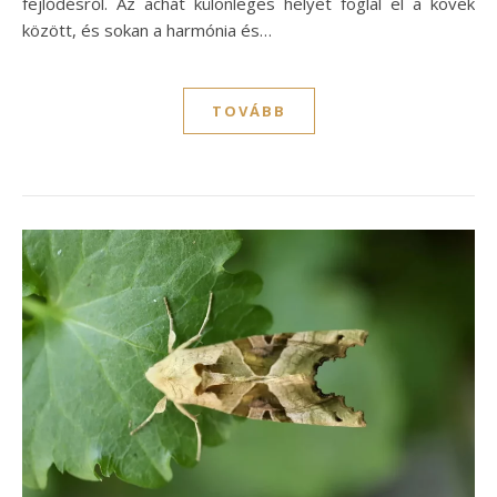
fejlődésről. Az achát különleges helyet foglal el a kövek
között, és sokan a harmónia és…
TOVÁBB