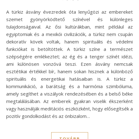
A türkiz ásvány évezredek óta lenyűgözi az embereket
szemet gyönyörködtető színével és különleges
tulajdonságaival. Az ősi kultúrákban, mint például az
egyiptomiak és a mexikói civilizációk, a türkiz nem csupán
dekoratív kövek voltak, hanem spirituális és védelmi
funkciókat is betöltöttek. A türkiz színe a természet
szépségére emlékeztet; az ég és a tenger színét idézi,
ami különösen vonzóvá teszi. Ezen ásvány nemcsak
esztétikai értékkel bír, hanem sokan hisznek a különböző
spirituális és energetikai hatásaiban is. A türkiz a
kommunikáció, a barátság és a harmónia szimbóluma,
amely segíthet a viszályok rendezésében és a belső béke
megtalálásában. Az emberek gyakran viselik ékszerként
vagy használják meditációs eszközként, hogy elősegítsék a
pozitív gondolkodást és az önbizalom…
TOVÁBB