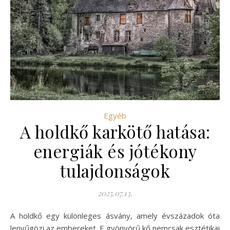
Egyéb
A holdkő karkötő hatása:
energiák és jótékony
tulajdonságok
2025.07.13.
A holdkő egy különleges ásvány, amely évszázadok óta
lenyűgözi az embereket. E gyönyörű kő nemcsak esztétikai