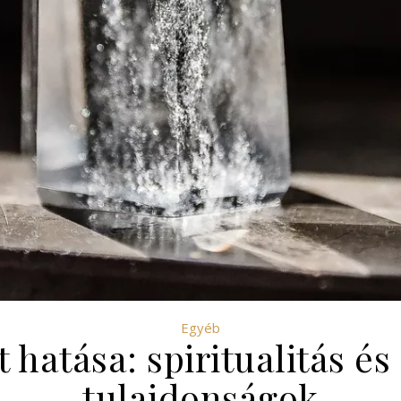
Egyéb
t hatása: spiritualitás és
tulajdonságok