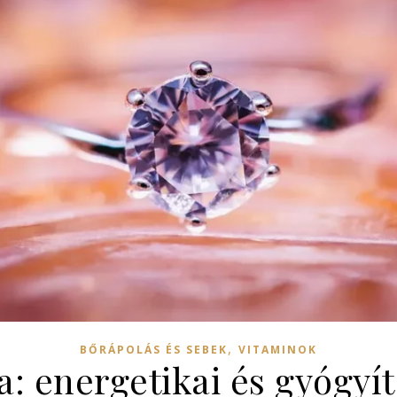
,
BŐRÁPOLÁS ÉS SEBEK
VITAMINOK
sa: energetikai és gyógyí