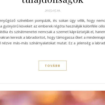
2025.07.19.
 lenyűgöző színekben pompázik, és sokan úgy vélik, hogy nemc
Ezt a gyönyörű köveket az emberek régóta használják különféle cél
nyjátéka és színátmenetei nemcsak a szemet kápráztatják el, hanem 
akran keresik a labradoritot, hogy támogassa őket a mindennapi 
ől nézve más-más színárnyalatokat mutat. Ez a jelenség a labra
TOVÁBB