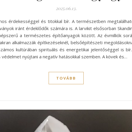
2025.06.13.
zámos érdekességgel és titokkal bír. A természetben megtalálhat
nyok iránt érdeklődők számára is. A larvikit elsősorban Skandin
t népszerű a természetes építőanyagok között. Az évmilliók sor
yakran alkalmazzák építkezéseknél, belsőépítészeti megoldásokná
mos kultúrában spirituális és energetikai jelentőséggel is bír. 
és védelmet nyújtani a negatív hatásokkal szemben. A kövek és…
TOVÁBB