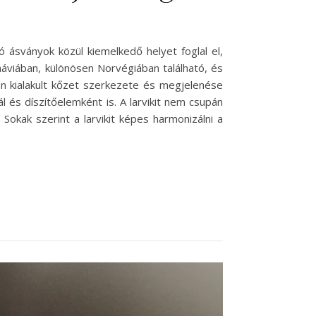
ó ásványok közül kiemelkedő helyet foglal el,
áviában, különösen Norvégiában található, és
án kialakult kőzet szerkezete és megjelenése
l és díszítőelemként is. A larvikit nem csupán
Sokak szerint a larvikit képes harmonizálni a