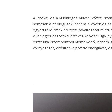
A larvikit, ez a különleges vulkáni kőzet, s
nemcsak a geológusok, hanem a kövek és ásvá
egyedülálló szín- és textúraváltozatai miat
különleges esztétikai értéket képvisel, így g
esztétikai szempontból kiemelkedő, hanem szá
környezetet, erősíteni a pozitív energiákat, 