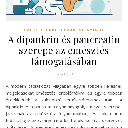
,
EMÉSZTÉSI PROBLÉMÁK
VITAMINOK
A dipankrin és pancreatin
szerepe az emésztés
támogatásában
2025.05.31.
A modern táplálkozás világában egyre többen keresnek
megoldásokat emésztési problémáikra, és egyre többen
érdeklődnek a különböző emésztőenzimek iránt. A
dipankrin és a pancreatin olyan anyagok, amelyek szerepet
játszanak az emésztési folyamatokban, és sokan nem
tudják, hogy ezek milyen módon befolyásolják a szervezet
működését. A megfelelő emésztés kulcsszerepet játszik a