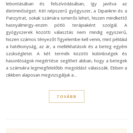
lebontásában és felszívódásában, így javítva az
életminőséget. Két népszerű gyógyszer, a Dipankrin és a
Panzytrat, sokak számára ismerős lehet, hiszen mindkettő
hasnyálmirigy-enzim pótló terápiaként szolgál. A
gyógyszerek közötti választás nem mindig egyszerű,
hiszen számos tényezőt figyelembe kell venni, mint például
a hatékonyság, az ár, a mellékhatások és a beteg egyéni
szükségletei. A két termék közötti különbségek és
hasonlóságok megértése segíthet abban, hogy a betegek
a számukra legmegfelelőbb megoldást válasszák. Ebben a
cikkben alaposan megvizsgáljuk a…
TOVÁBB