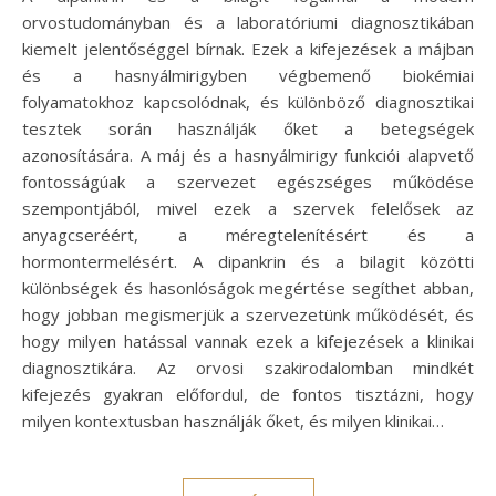
orvostudományban és a laboratóriumi diagnosztikában
kiemelt jelentőséggel bírnak. Ezek a kifejezések a májban
és a hasnyálmirigyben végbemenő biokémiai
folyamatokhoz kapcsolódnak, és különböző diagnosztikai
tesztek során használják őket a betegségek
azonosítására. A máj és a hasnyálmirigy funkciói alapvető
fontosságúak a szervezet egészséges működése
szempontjából, mivel ezek a szervek felelősek az
anyagcseréért, a méregtelenítésért és a
hormontermelésért. A dipankrin és a bilagit közötti
különbségek és hasonlóságok megértése segíthet abban,
hogy jobban megismerjük a szervezetünk működését, és
hogy milyen hatással vannak ezek a kifejezések a klinikai
diagnosztikára. Az orvosi szakirodalomban mindkét
kifejezés gyakran előfordul, de fontos tisztázni, hogy
milyen kontextusban használják őket, és milyen klinikai…