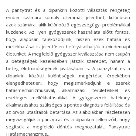
A panzytrat és a dipankrin közötti választás rengeteg
ember számára komoly dilemmát jelenthet, különösen
azok számára, akik különböző egészségügyi problémákkal
küzdenek. Az ilyen gyógyszerek használata előtt fontos,
hogy alaposan tájékozódjunk, hiszen ezek hatása és
mellékhatásai is jelentősen befolyásolhatják a mindennapi
életünket. A megfelelő gyógyszer kiválasztása nem csupán
a betegségek kezelésében játszik szerepet, hanem a
beteg életminőségének javításában is. A panzytrat és a
dipankrin közötti különbségek megértése érdekében
elengedhetetlen, hogy megismerkedjünk e szerek
hatásmechanizmusával, alkalmazási területeikkel és
esetleges mellékhatásaikkal. A gyógyszerek hatékony
alkalmazásához szükséges a pontos diagnózis felállítása és
az orvosi utasítások betartása. Az alábbiakban részletesen
megvizsgáljuk a panzytrat és a dipankrin jellemzőit, hogy
segítsük a megfelelő döntés meghozatalát. Panzytrat:
Hatásmechanizmus…