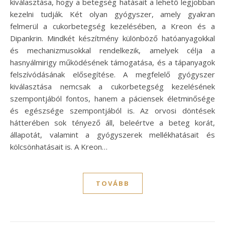
kiválasztása, hogy a betegség hatásait a lehető legjobban
kezelni tudják. Két olyan gyógyszer, amely gyakran
felmerül a cukorbetegség kezelésében, a Kreon és a
Dipankrin. Mindkét készítmény különböző hatóanyagokkal
és mechanizmusokkal rendelkezik, amelyek célja a
hasnyálmirigy működésének támogatása, és a tápanyagok
felszívódásának elősegítése. A megfelelő gyógyszer
kiválasztása nemcsak a cukorbetegség kezelésének
szempontjából fontos, hanem a páciensek életminősége
és egészsége szempontjából is. Az orvosi döntések
hátterében sok tényező áll, beleértve a beteg korát,
állapotát, valamint a gyógyszerek mellékhatásait és
kölcsönhatásait is. A Kreon…
TOVÁBB