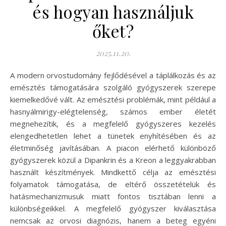
és hogyan használjuk
őket?
2025.11.20.
A modern orvostudomány fejlődésével a táplálkozás és az
emésztés támogatására szolgáló gyógyszerek szerepe
kiemelkedővé vált. Az emésztési problémák, mint például a
hasnyálmirigy-elégtelenség, számos ember életét
megnehezítik, és a megfelelő gyógyszeres kezelés
elengedhetetlen lehet a tünetek enyhítésében és az
életminőség javításában. A piacon elérhető különböző
gyógyszerek közül a Dipankrin és a Kreon a leggyakrabban
használt készítmények. Mindkettő célja az emésztési
folyamatok támogatása, de eltérő összetételük és
hatásmechanizmusuk miatt fontos tisztában lenni a
különbségeikkel. A megfelelő gyógyszer kiválasztása
nemcsak az orvosi diagnózis, hanem a beteg egyéni