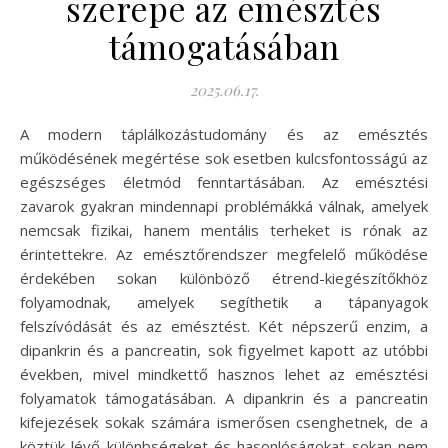
szerepe az emésztés
támogatásában
2025.06.17.
A modern táplálkozástudomány és az emésztés
működésének megértése sok esetben kulcsfontosságú az
egészséges életmód fenntartásában. Az emésztési
zavarok gyakran mindennapi problémákká válnak, amelyek
nemcsak fizikai, hanem mentális terheket is rónak az
érintettekre. Az emésztőrendszer megfelelő működése
érdekében sokan különböző étrend-kiegészítőkhöz
folyamodnak, amelyek segíthetik a tápanyagok
felszívódását és az emésztést. Két népszerű enzim, a
dipankrin és a pancreatin, sok figyelmet kapott az utóbbi
években, mivel mindkettő hasznos lehet az emésztési
folyamatok támogatásában. A dipankrin és a pancreatin
kifejezések sokak számára ismerősen csenghetnek, de a
köztük lévő különbségeket és hasonlóságokat sokan nem