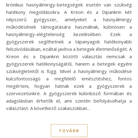
krónikus hasnyálmirigy-betegségek esetén van szükség
hatékony megoldásokra. A Kreon és a Dipankrin két
népszerű gyógyszer, amelyeket a hasnyálmirigy
működésének támogatására használnak, különösen a
hasnyálmirigy-elégtelenség kezelésében. Ezek a
gyógyszerek segíthetnek a tápanyagok hatékonyabb
felszívódásában, ezáltal javítva a betegek életminőségét. A
Kreon és a Dipankrin közötti választás nemcsak a
gyógyszerek hatékonyságától, hanem a betegek egyéni
szükségleteitől is függ. Mivel a hasnyálmirigy működése
kulcsfontosságú a megfelelő emésztéshez, fontos
megérteni, hogyan hatnak ezek a gyógyszerek a
szervezetünkre. A gyógyszerek különböző formában és
adagolásban érhetők el, ami szintén befolyásolhatja a
választást. A következő szakaszokban…
TOVÁBB