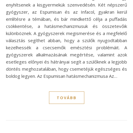
enyhítsenek a kisgyermekük szenvedésén. Két népszerű
gyógyszer, az Espumisan és az Infacol, gyakran kerül
említésre a témában, és bár mindkettő célja a puffadás
csökkentése, a hatásmechanizmusuk és összetevőik
különböznek. A gyógyszerek megismerése és a megfelelő
választás segíthet abban, hogy a szülők nyugodtabban
kezelhessék a csecsemők emésztési problémáit. A
gyógyszerek alkalmazásának megértése, valamint azok
esetleges előnyei és hátrányai segít a szülőknek a legjobb
döntés meghozatalában, hogy csemetéjük egészséges és
boldog legyen. Az Espumisan hatásmechanizmusa Az…
TOVÁBB