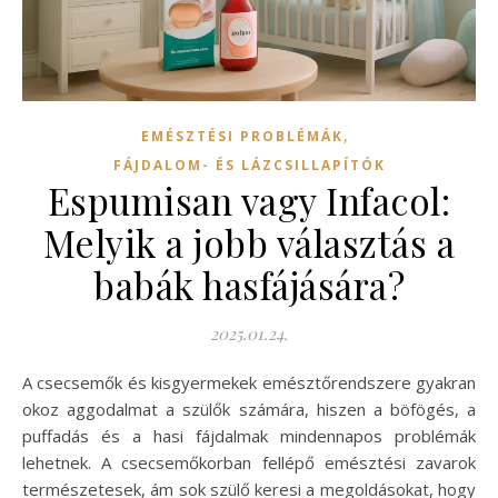
,
EMÉSZTÉSI PROBLÉMÁK
FÁJDALOM- ÉS LÁZCSILLAPÍTÓK
Espumisan vagy Infacol:
Melyik a jobb választás a
babák hasfájására?
2025.01.24.
A csecsemők és kisgyermekek emésztőrendszere gyakran
okoz aggodalmat a szülők számára, hiszen a böfögés, a
puffadás és a hasi fájdalmak mindennapos problémák
lehetnek. A csecsemőkorban fellépő emésztési zavarok
természetesek, ám sok szülő keresi a megoldásokat, hogy