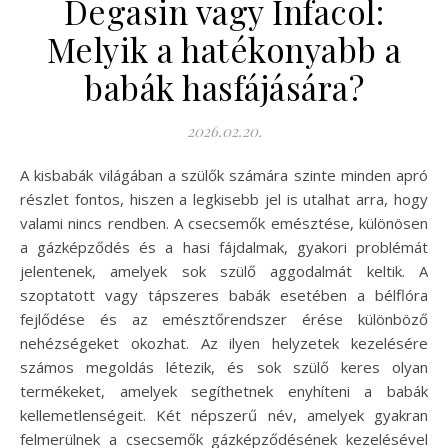
Degasin vagy Infacol:
Melyik a hatékonyabb a
babák hasfájására?
2026.02.20.
A kisbabák világában a szülők számára szinte minden apró
részlet fontos, hiszen a legkisebb jel is utalhat arra, hogy
valami nincs rendben. A csecsemők emésztése, különösen
a gázképződés és a hasi fájdalmak, gyakori problémát
jelentenek, amelyek sok szülő aggodalmát keltik. A
szoptatott vagy tápszeres babák esetében a bélflóra
fejlődése és az emésztőrendszer érése különböző
nehézségeket okozhat. Az ilyen helyzetek kezelésére
számos megoldás létezik, és sok szülő keres olyan
termékeket, amelyek segíthetnek enyhíteni a babák
kellemetlenségeit. Két népszerű név, amelyek gyakran
felmerülnek a csecsemők gázképződésének kezelésével