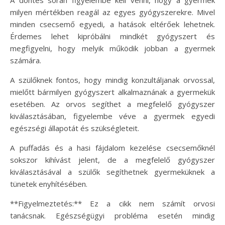
milyen mértékben reagál az egyes gyógyszerekre. Mivel
minden csecsemő egyedi, a hatások eltérőek lehetnek.
Érdemes lehet kipróbálni mindkét gyógyszert és
megfigyelni, hogy melyik működik jobban a gyermek
számára.
A szülőknek fontos, hogy mindig konzultáljanak orvossal,
mielőtt bármilyen gyógyszert alkalmaznának a gyermekük
esetében. Az orvos segíthet a megfelelő gyógyszer
kiválasztásában, figyelembe véve a gyermek egyedi
egészségi állapotát és szükségleteit.
A puffadás és a hasi fájdalom kezelése csecsemőknél
sokszor kihívást jelent, de a megfelelő gyógyszer
kiválasztásával a szülők segíthetnek gyermeküknek a
tünetek enyhítésében.
**Figyelmeztetés:** Ez a cikk nem számít orvosi
tanácsnak. Egészségügyi probléma esetén mindig