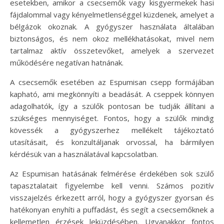
esetekben, amikor a csecsemők vagy kisgyermekek hasi
fájdalommal vagy kényelmetlenséggel küzdenek, amelyet a
bélgázok okoznak. A gyógyszer használata általában
biztonságos, és nem okoz mellékhatásokat, mivel nem
tartalmaz aktív összetevőket, amelyek a szervezet
működésére negatívan hatnának.
A csecsemők esetében az Espumisan csepp formájában
kapható, ami megkönnyíti a beadását. A cseppek könnyen
adagolhatók, így a szülők pontosan be tudják állítani a
szükséges mennyiséget. Fontos, hogy a szülők mindig
kövessék a gyógyszerhez mellékelt tájékoztató
utasításait, és konzultáljanak orvossal, ha bármilyen
kérdésük van a használatával kapcsolatban.
Az Espumisan hatásának felmérése érdekében sok szülő
tapasztalatait figyelembe kell venni. Számos pozitív
visszajelzés érkezett arról, hogy a gyógyszer gyorsan és
hatékonyan enyhíti a puffadást, és segít a csecsemőknek a
kellemetlen érzések leküzdésében. Ugyanakkor fontos