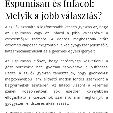
Espumisan és Infacol:
Melyik a jobb választás?
A szülők számára a legfontosabb kérdés gyakran az, hogy
az Espumisan vagy az Infacol a jobb választás-e a
csecsemőjük számára. A döntés meghozatala előtt
érdemes alaposan megfontolni a két gyógyszer jellemzőit,
hatásmechanizmusait és a gyermek egyedi igényeit.
Az Espumisan előnye, hogy hatóanyaga közvetlenül a
gázbuborékokra hat, gyorsan csökkentve a puffadást.
Ezáltal a szülők gyakran tapasztalják, hogy gyermekük
megkönnyebbül, ami érthető módon fontos szempont a
kisgyermekek esetében. Az Infacol viszont a kellemes
ízének köszönhetően sok esetben könnyebben
elfogadható a csecsemők számára, ami megkönnyíti a
gyógyszer rendszeres alkalmazását.
A döntés során figyelembe kell venni, hogy a gyermek