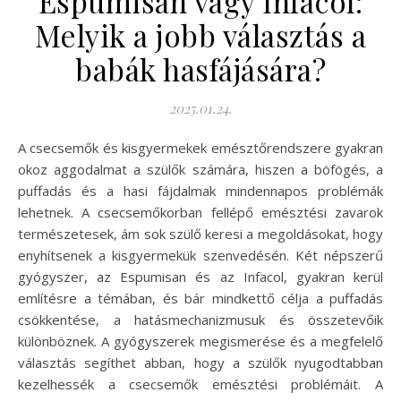
Espumisan vagy Infacol:
Melyik a jobb választás a
babák hasfájására?
2025.01.24.
A csecsemők és kisgyermekek emésztőrendszere gyakran
okoz aggodalmat a szülők számára, hiszen a böfögés, a
puffadás és a hasi fájdalmak mindennapos problémák
lehetnek. A csecsemőkorban fellépő emésztési zavarok
természetesek, ám sok szülő keresi a megoldásokat, hogy
enyhítsenek a kisgyermekük szenvedésén. Két népszerű
gyógyszer, az Espumisan és az Infacol, gyakran kerül
említésre a témában, és bár mindkettő célja a puffadás
csökkentése, a hatásmechanizmusuk és összetevőik
különböznek. A gyógyszerek megismerése és a megfelelő
választás segíthet abban, hogy a szülők nyugodtabban
kezelhessék a csecsemők emésztési problémáit. A