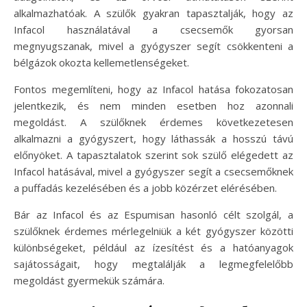
alkalmazhatóak. A szülők gyakran tapasztalják, hogy az
Infacol használatával a csecsemők gyorsan
megnyugszanak, mivel a gyógyszer segít csökkenteni a
bélgázok okozta kellemetlenségeket.
Fontos megemlíteni, hogy az Infacol hatása fokozatosan
jelentkezik, és nem minden esetben hoz azonnali
megoldást. A szülőknek érdemes következetesen
alkalmazni a gyógyszert, hogy láthassák a hosszú távú
előnyöket. A tapasztalatok szerint sok szülő elégedett az
Infacol hatásával, mivel a gyógyszer segít a csecsemőknek
a puffadás kezelésében és a jobb közérzet elérésében.
Bár az Infacol és az Espumisan hasonló célt szolgál, a
szülőknek érdemes mérlegelniük a két gyógyszer közötti
különbségeket, például az ízesítést és a hatóanyagok
sajátosságait, hogy megtalálják a legmegfelelőbb
megoldást gyermekük számára.