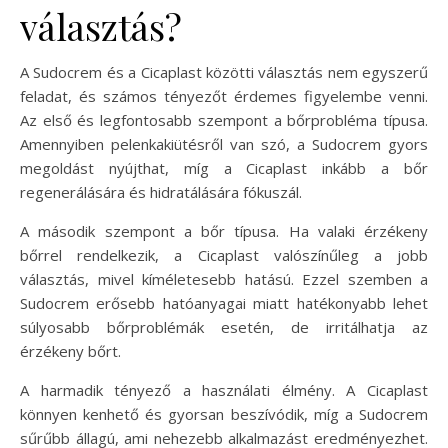
választás?
A Sudocrem és a Cicaplast közötti választás nem egyszerű
feladat, és számos tényezőt érdemes figyelembe venni.
Az első és legfontosabb szempont a bőrprobléma típusa.
Amennyiben pelenkakiütésről van szó, a Sudocrem gyors
megoldást nyújthat, míg a Cicaplast inkább a bőr
regenerálására és hidratálására fókuszál.
A második szempont a bőr típusa. Ha valaki érzékeny
bőrrel rendelkezik, a Cicaplast valószínűleg a jobb
választás, mivel kíméletesebb hatású. Ezzel szemben a
Sudocrem erősebb hatóanyagai miatt hatékonyabb lehet
súlyosabb bőrproblémák esetén, de irritálhatja az
érzékeny bőrt.
A harmadik tényező a használati élmény. A Cicaplast
könnyen kenhető és gyorsan beszívódik, míg a Sudocrem
sűrűbb állagú, ami nehezebb alkalmazást eredményezhet.