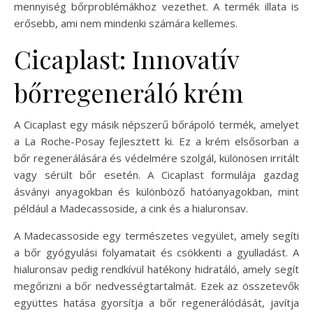
mennyiség bőrproblémákhoz vezethet. A termék illata is
erősebb, ami nem mindenki számára kellemes.
Cicaplast: Innovatív
bőrregeneráló krém
A Cicaplast egy másik népszerű bőrápoló termék, amelyet
a La Roche-Posay fejlesztett ki. Ez a krém elsősorban a
bőr regenerálására és védelmére szolgál, különösen irritált
vagy sérült bőr esetén. A Cicaplast formulája gazdag
ásványi anyagokban és különböző hatóanyagokban, mint
például a Madecassoside, a cink és a hialuronsav.
A Madecassoside egy természetes vegyület, amely segíti
a bőr gyógyulási folyamatait és csökkenti a gyulladást. A
hialuronsav pedig rendkívül hatékony hidratáló, amely segít
megőrizni a bőr nedvességtartalmát. Ezek az összetevők
együttes hatása gyorsítja a bőr regenerálódását, javítja