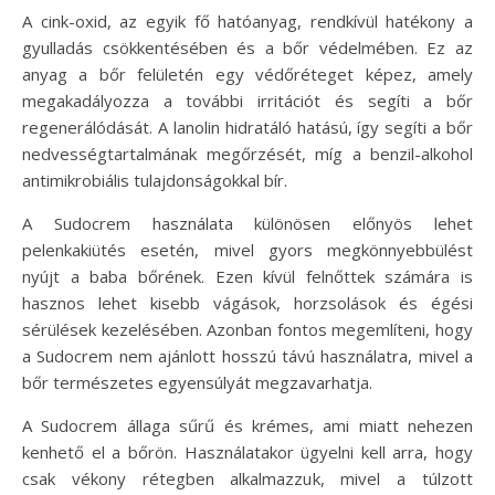
A cink-oxid, az egyik fő hatóanyag, rendkívül hatékony a
gyulladás csökkentésében és a bőr védelmében. Ez az
anyag a bőr felületén egy védőréteget képez, amely
megakadályozza a további irritációt és segíti a bőr
regenerálódását. A lanolin hidratáló hatású, így segíti a bőr
nedvességtartalmának megőrzését, míg a benzil-alkohol
antimikrobiális tulajdonságokkal bír.
A Sudocrem használata különösen előnyös lehet
pelenkakiütés esetén, mivel gyors megkönnyebbülést
nyújt a baba bőrének. Ezen kívül felnőttek számára is
hasznos lehet kisebb vágások, horzsolások és égési
sérülések kezelésében. Azonban fontos megemlíteni, hogy
a Sudocrem nem ajánlott hosszú távú használatra, mivel a
bőr természetes egyensúlyát megzavarhatja.
A Sudocrem állaga sűrű és krémes, ami miatt nehezen
kenhető el a bőrön. Használatakor ügyelni kell arra, hogy
csak vékony rétegben alkalmazzuk, mivel a túlzott