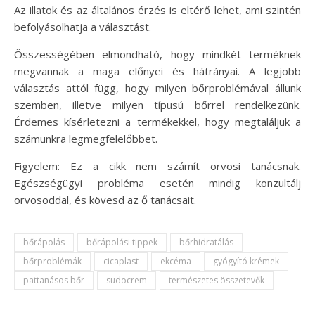
Az illatok és az általános érzés is eltérő lehet, ami szintén
befolyásolhatja a választást.
Összességében elmondható, hogy mindkét terméknek
megvannak a maga előnyei és hátrányai. A legjobb
választás attól függ, hogy milyen bőrproblémával állunk
szemben, illetve milyen típusú bőrrel rendelkezünk.
Érdemes kísérletezni a termékekkel, hogy megtaláljuk a
számunkra legmegfelelőbbet.
Figyelem: Ez a cikk nem számít orvosi tanácsnak.
Egészségügyi probléma esetén mindig konzultálj
orvosoddal, és kövesd az ő tanácsait.
bőrápolás
bőrápolási tippek
bőrhidratálás
bőrproblémák
cicaplast
ekcéma
gyógyító krémek
pattanásos bőr
sudocrem
természetes összetevők