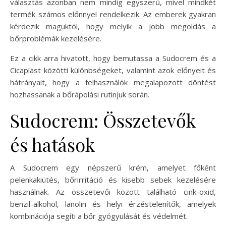
választás azonban nem mindig egyszerű, mivel mindkét
termék számos előnnyel rendelkezik. Az emberek gyakran
kérdezik maguktól, hogy melyik a jobb megoldás a
bőrproblémák kezelésére.
Ez a cikk arra hivatott, hogy bemutassa a Sudocrem és a
Cicaplast közötti különbségeket, valamint azok előnyeit és
hátrányait, hogy a felhasználók megalapozott döntést
hozhassanak a bőrápolási rutinjuk során.
Sudocrem: Összetevők
és hatások
A Sudocrem egy népszerű krém, amelyet főként
pelenkakiütés, bőrirritáció és kisebb sebek kezelésére
használnak. Az összetevői között található cink-oxid,
benzil-alkohol, lanolin és helyi érzéstelenítők, amelyek
kombinációja segíti a bőr gyógyulását és védelmét.