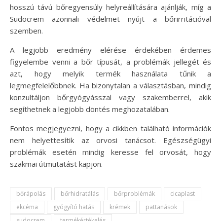
hosszú távú bőregyensúly helyreállítására ajánlják, míg a
Sudocrem azonnali védelmet nyújt a bőrirritációval
szemben.
A legjobb eredmény elérése érdekében érdemes
figyelembe venni a bőr típusát, a problémák jellegét és
azt, hogy melyik termék használata tűnik a
legmegfelelőbbnek. Ha bizonytalan a választásban, mindig
konzultáljon bőrgyógyásszal vagy szakemberrel, akik
segíthetnek a legjobb döntés meghozatalában.
Fontos megjegyezni, hogy a cikkben található információk
nem helyettesítik az orvosi tanácsot. Egészségügyi
problémák esetén mindig keresse fel orvosát, hogy
szakmai útmutatást kapjon.
bőrápolás
bőrhidratálás
bőrproblémák
cicaplast
ekcéma
gyógyító hatás
krémek
pattanások
sudocrem
termékértékelés