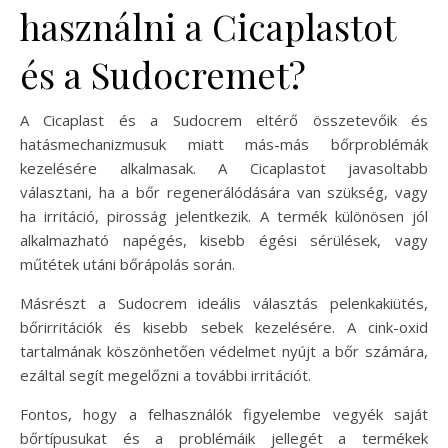
használni a Cicaplastot
és a Sudocremet?
A Cicaplast és a Sudocrem eltérő összetevőik és
hatásmechanizmusuk miatt más-más bőrproblémák
kezelésére alkalmasak. A Cicaplastot javasoltabb
választani, ha a bőr regenerálódására van szükség, vagy
ha irritáció, pirosság jelentkezik. A termék különösen jól
alkalmazható napégés, kisebb égési sérülések, vagy
műtétek utáni bőrápolás során.
Másrészt a Sudocrem ideális választás pelenkakiütés,
bőrirritációk és kisebb sebek kezelésére. A cink-oxid
tartalmának köszönhetően védelmet nyújt a bőr számára,
ezáltal segít megelőzni a további irritációt.
Fontos, hogy a felhasználók figyelembe vegyék saját
bőrtípusukat és a problémáik jellegét a termékek