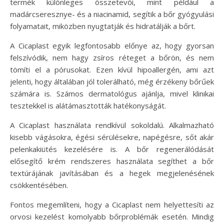
termék különleges összetevői, mint például a
madárcseresznye- és a niacinamid, segítik a bőr gyógyulási
folyamatait, miközben nyugtatják és hidratálják a bőrt.
A Cicaplast egyik legfontosabb előnye az, hogy gyorsan
felszívódik, nem hagy zsíros réteget a bőrön, és nem
tömíti el a pórusokat. Ezen kívül hipoallergén, ami azt
jelenti, hogy általában jól tolerálható, még érzékeny bőrűek
számára is. Számos dermatológus ajánlja, mivel klinikai
tesztekkel is alátámasztották hatékonyságát.
A Cicaplast használata rendkívül sokoldalú. Alkalmazható
kisebb vágásokra, égési sérülésekre, napégésre, sőt akár
pelenkakiütés kezelésére is. A bőr regenerálódását
elősegítő krém rendszeres használata segíthet a bőr
textúrájának javításában és a hegek megjelenésének
csökkentésében.
Fontos megemlíteni, hogy a Cicaplast nem helyettesíti az
orvosi kezelést komolyabb bőrproblémák esetén. Mindig