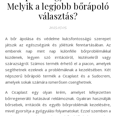
Melyik a legjobb bőrápoló
választás?
2025.07.05.
A bőr ápolása és védelme kulcsfontosságú szerepet
játszik az egészségünk és jólétünk fenntartásában. Az
emberek nap mint nap különféle bőrproblémákkal
küzdenek, legyen szó irritációról, kiütésekről vagy
szárazságról. Számos termék érhető el a piacon, amelyek
segíthetnek ezeknek a problémáknak a kezelésében. Két
népszerű bőrápoló termék a Cicaplast és a Sudocrem,
amelyek sokak számára ismerősen csenghetnek.
A Cicaplast egy olyan krém, amelyet kifejezetten
bőrregeneráló hatásával reklámoznak. Gyakran használják
bőrsebek, irritációk és egyéb bőrproblémák kezelésére,
mivel gyorsítja a gyógyulási folyamatokat. Ezzel szemben a