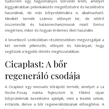
Sudocrem egy hagyományos bőrvédő krém, amelyet
leggyakrabban pelenkakiütés megelőzésére és kezelésére
használnak, de más bőrproblémákra is alkalmazható.
Mindkét termék számos előnnyel bír, de eltérő
összetevőik és hatásmechanizmusuk miatt fontos
megérteni, mikor és hogyan érdemes őket használni.
A következő szekciókban részletesebben megvizsgáljuk a
két termék jellemzőit, előnyeit és hátrányait, hogy
segítsünk a legjobb döntés meghozatalában.
Cicaplast: A bőr
regeneráló csodája
A Cicaplast egy innovatív bőrápoló termék, amelyet a La
Roche-Posay márka fejlesztett ki. Főként olyan
bőrproblémák kezelésére ajánlják, mint a kisebb sebek,
irritációk, illetve a bőr regenerálódásának elősegítése. A