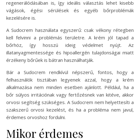
regenerálódásában is, így ideális választás lehet kisebb
vágások, égési sérülések és egyéb bőrproblémák
kezelésére is.
A Sudocrem használata egyszerű: csak vékony rétegben
kell felvinni a problémás területre. A krém jól tapad a
bőrhöz, így hosszú ideig védelmet nyújt. Az
illatanyagmentessége és hipoallergén tulajdonságai miatt
érzékeny bőrűek is bátran használhatják.
Bár a Sudocrem rendkívül népszerű, fontos, hogy a
felhasználók tisztában legyenek azzal, hogy a krém
alkalmazása nem minden esetben ajánlott. Például, ha a
bőr súlyos irritációnak vagy fertőzésnek van kitéve, akkor
orvosi segítség szükséges. A Sudocrem nem helyettesíti a
szakszerű orvosi kezelést, és ha a probléma nem javul,
érdemes orvoshoz fordulni.
Mikor érdemes