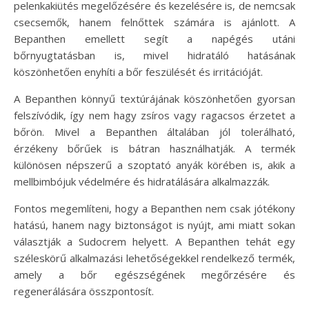
pelenkakiütés megelőzésére és kezelésére is, de nemcsak
csecsemők, hanem felnőttek számára is ajánlott. A
Bepanthen emellett segít a napégés utáni
bőrnyugtatásban is, mivel hidratáló hatásának
köszönhetően enyhíti a bőr feszülését és irritációját.
A Bepanthen könnyű textúrájának köszönhetően gyorsan
felszívódik, így nem hagy zsíros vagy ragacsos érzetet a
bőrön. Mivel a Bepanthen általában jól tolerálható,
érzékeny bőrűek is bátran használhatják. A termék
különösen népszerű a szoptató anyák körében is, akik a
mellbimbójuk védelmére és hidratálására alkalmazzák.
Fontos megemlíteni, hogy a Bepanthen nem csak jótékony
hatású, hanem nagy biztonságot is nyújt, ami miatt sokan
választják a Sudocrem helyett. A Bepanthen tehát egy
széleskörű alkalmazási lehetőségekkel rendelkező termék,
amely a bőr egészségének megőrzésére és
regenerálására összpontosít.