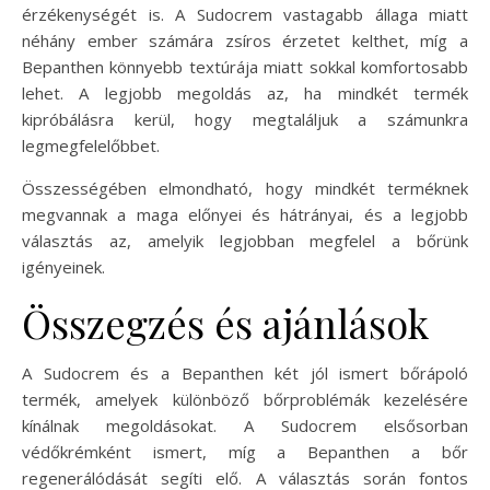
érzékenységét is. A Sudocrem vastagabb állaga miatt
néhány ember számára zsíros érzetet kelthet, míg a
Bepanthen könnyebb textúrája miatt sokkal komfortosabb
lehet. A legjobb megoldás az, ha mindkét termék
kipróbálásra kerül, hogy megtaláljuk a számunkra
legmegfelelőbbet.
Összességében elmondható, hogy mindkét terméknek
megvannak a maga előnyei és hátrányai, és a legjobb
választás az, amelyik legjobban megfelel a bőrünk
igényeinek.
Összegzés és ajánlások
A Sudocrem és a Bepanthen két jól ismert bőrápoló
termék, amelyek különböző bőrproblémák kezelésére
kínálnak megoldásokat. A Sudocrem elsősorban
védőkrémként ismert, míg a Bepanthen a bőr
regenerálódását segíti elő. A választás során fontos