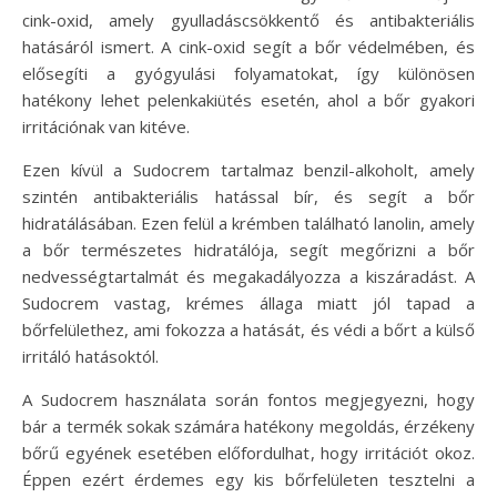
cink-oxid, amely gyulladáscsökkentő és antibakteriális
hatásáról ismert. A cink-oxid segít a bőr védelmében, és
elősegíti a gyógyulási folyamatokat, így különösen
hatékony lehet pelenkakiütés esetén, ahol a bőr gyakori
irritációnak van kitéve.
Ezen kívül a Sudocrem tartalmaz benzil-alkoholt, amely
szintén antibakteriális hatással bír, és segít a bőr
hidratálásában. Ezen felül a krémben található lanolin, amely
a bőr természetes hidratálója, segít megőrizni a bőr
nedvességtartalmát és megakadályozza a kiszáradást. A
Sudocrem vastag, krémes állaga miatt jól tapad a
bőrfelülethez, ami fokozza a hatását, és védi a bőrt a külső
irritáló hatásoktól.
A Sudocrem használata során fontos megjegyezni, hogy
bár a termék sokak számára hatékony megoldás, érzékeny
bőrű egyének esetében előfordulhat, hogy irritációt okoz.
Éppen ezért érdemes egy kis bőrfelületen tesztelni a