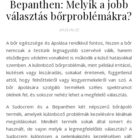
Bepanthen: Melyik a jobb
választás bőrproblémákra?
2025.01.17.
A bőr egészsége és ápolása rendkívül fontos, hiszen a bőr
nemcsak a testünk legnagyobb szervévé válik, hanem
elsődleges védelmi vonalként is működik a külső hatásokkal
szemben. A különböző bőrproblémák, mint például irritáció,
kiütések vagy kiszáradás, sokakat érintenek, függetlenül
attól, hogy felnőttekről vagy kisgyermekekről van szó. A
bőr ápolására szolgáló termékek széles spektrumot
ölelnek fel, és sokszor nehéz lehet a megfelelő választás.
A Sudocrem és a Bepanthen két népszerű bőrápoló
termék, amelyek különböző problémák kezelésére kínálnak
megoldásokat. Mindkét termék sokak által ismert és
használt, de vajon melyik a legmegfelelőbb választás? A
Sudocrem különösen a pelenkakiütés kezelésében vált