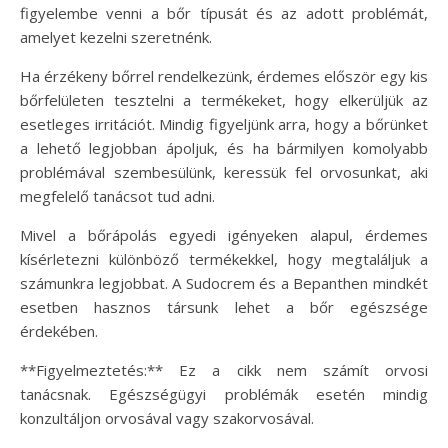
figyelembe venni a bőr típusát és az adott problémát,
amelyet kezelni szeretnénk.
Ha érzékeny bőrrel rendelkezünk, érdemes először egy kis
bőrfelületen tesztelni a termékeket, hogy elkerüljük az
esetleges irritációt. Mindig figyeljünk arra, hogy a bőrünket
a lehető legjobban ápoljuk, és ha bármilyen komolyabb
problémával szembesülünk, keressük fel orvosunkat, aki
megfelelő tanácsot tud adni.
Mivel a bőrápolás egyedi igényeken alapul, érdemes
kísérletezni különböző termékekkel, hogy megtaláljuk a
számunkra legjobbat. A Sudocrem és a Bepanthen mindkét
esetben hasznos társunk lehet a bőr egészsége
érdekében.
**Figyelmeztetés:** Ez a cikk nem számít orvosi
tanácsnak. Egészségügyi problémák esetén mindig
konzultáljon orvosával vagy szakorvosával.