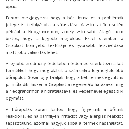
opció.
Fontos megjegyezni, hogy a bőr típusa és a problémák
jellege is befolyásolja a választást. A zsíros bőr esetén
például a Neogranormon, amely zsírosabb állagú, nem
biztos, hogy a legjobb megoldás. Ezzel szemben a
Cicaplast könnyebb textúrája és gyorsabb felszívódása
miatt jobb választás lehet.
A legjobb eredmény érdekében érdemes kísérletezni a két
termékkel, hogy megtaláljuk a számunkra legmegfelelőbb
bőrápolót. Sokan úgy találják, hogy a két termék együtt is
jól működik, hiszen a Cicaplast a regeneráló hatásával, míg
a Neogranormon a hidratálásával és védelmével egészíti ki
egymást.
A bőrápolás során fontos, hogy figyeljünk a bőrünk
reakcióira, és ha bármilyen irritációt vagy allergiás reakciót
tapasztalunk, azonnal hagyjuk abba a termék használatát,