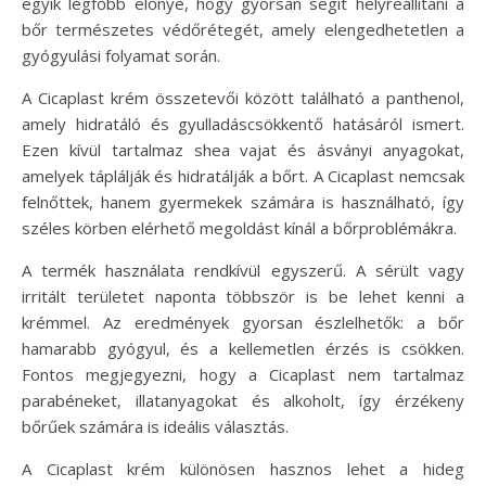
egyik legfőbb előnye, hogy gyorsan segít helyreállítani a
bőr természetes védőrétegét, amely elengedhetetlen a
gyógyulási folyamat során.
A Cicaplast krém összetevői között található a panthenol,
amely hidratáló és gyulladáscsökkentő hatásáról ismert.
Ezen kívül tartalmaz shea vajat és ásványi anyagokat,
amelyek táplálják és hidratálják a bőrt. A Cicaplast nemcsak
felnőttek, hanem gyermekek számára is használható, így
széles körben elérhető megoldást kínál a bőrproblémákra.
A termék használata rendkívül egyszerű. A sérült vagy
irritált területet naponta többször is be lehet kenni a
krémmel. Az eredmények gyorsan észlelhetők: a bőr
hamarabb gyógyul, és a kellemetlen érzés is csökken.
Fontos megjegyezni, hogy a Cicaplast nem tartalmaz
parabéneket, illatanyagokat és alkoholt, így érzékeny
bőrűek számára is ideális választás.
A Cicaplast krém különösen hasznos lehet a hideg