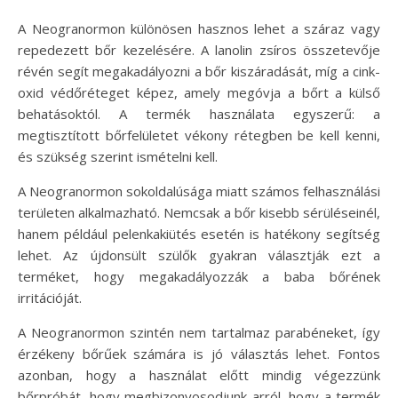
A Neogranormon különösen hasznos lehet a száraz vagy
repedezett bőr kezelésére. A lanolin zsíros összetevője
révén segít megakadályozni a bőr kiszáradását, míg a cink-
oxid védőréteget képez, amely megóvja a bőrt a külső
behatásoktól. A termék használata egyszerű: a
megtisztított bőrfelületet vékony rétegben be kell kenni,
és szükség szerint ismételni kell.
A Neogranormon sokoldalúsága miatt számos felhasználási
területen alkalmazható. Nemcsak a bőr kisebb sérüléseinél,
hanem például pelenkakiütés esetén is hatékony segítség
lehet. Az újdonsült szülők gyakran választják ezt a
terméket, hogy megakadályozzák a baba bőrének
irritációját.
A Neogranormon szintén nem tartalmaz parabéneket, így
érzékeny bőrűek számára is jó választás lehet. Fontos
azonban, hogy a használat előtt mindig végezzünk
bőrpróbát, hogy megbizonyosodjunk arról, hogy a termék