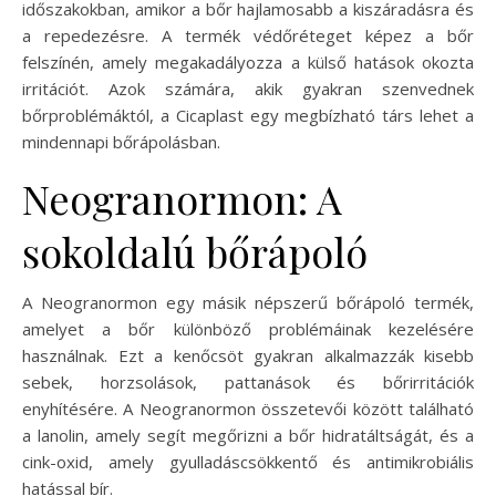
időszakokban, amikor a bőr hajlamosabb a kiszáradásra és
a repedezésre. A termék védőréteget képez a bőr
felszínén, amely megakadályozza a külső hatások okozta
irritációt. Azok számára, akik gyakran szenvednek
bőrproblémáktól, a Cicaplast egy megbízható társ lehet a
mindennapi bőrápolásban.
Neogranormon: A
sokoldalú bőrápoló
A Neogranormon egy másik népszerű bőrápoló termék,
amelyet a bőr különböző problémáinak kezelésére
használnak. Ezt a kenőcsöt gyakran alkalmazzák kisebb
sebek, horzsolások, pattanások és bőrirritációk
enyhítésére. A Neogranormon összetevői között található
a lanolin, amely segít megőrizni a bőr hidratáltságát, és a
cink-oxid, amely gyulladáscsökkentő és antimikrobiális
hatással bír.