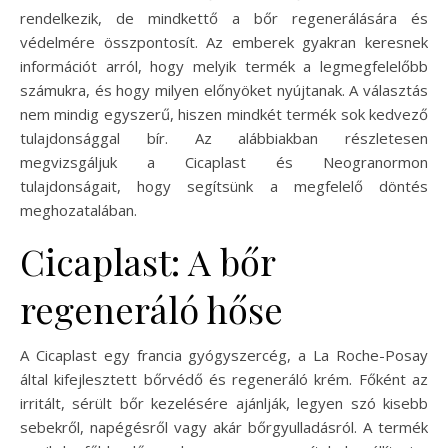
rendelkezik, de mindkettő a bőr regenerálására és
védelmére összpontosít. Az emberek gyakran keresnek
információt arról, hogy melyik termék a legmegfelelőbb
számukra, és hogy milyen előnyöket nyújtanak. A választás
nem mindig egyszerű, hiszen mindkét termék sok kedvező
tulajdonsággal bír. Az alábbiakban részletesen
megvizsgáljuk a Cicaplast és Neogranormon
tulajdonságait, hogy segítsünk a megfelelő döntés
meghozatalában.
Cicaplast: A bőr
regeneráló hőse
A Cicaplast egy francia gyógyszercég, a La Roche-Posay
által kifejlesztett bőrvédő és regeneráló krém. Főként az
irritált, sérült bőr kezelésére ajánlják, legyen szó kisebb
sebekről, napégésről vagy akár bőrgyulladásról. A termék