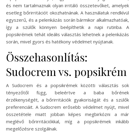
és nem tartalmaznak olyan irritáló összetevőket, amelyek
esetleg bőrirritációt okozhatnának. A használatuk rendkívül
egyszerű, és a pelenkázás során bármikor alkalmazhatóak,
így a szülők könnyen beépíthetik a napi rutinba. A
popsikrémek tehát ideális választás lehetnek a pelenkázás
során, mivel gyors és hatékony védelmet nyújtanak.
Összehasonlítás:
Sudocrem vs. popsikrém
A Sudocrem és a popsikrémek közötti választás sok
tényezőtől függ, beleértve a baba bőrének
érzékenységét, a bőrirritációk gyakoriságát és a szülők
preferenciáit. A Sudocrem erősebb védelmet nyújt, mivel
összetétele miatt jobban képes megbirkózni a már
meglévő bőrirritációkkal, míg a popsikrémek inkább
megelőzésre szolgálnak.