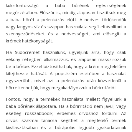
kulcsfontosságú a baba bőrének egészségének
megőrzésében. Először is, mindig alaposan tisztítsuk meg
a baba bőrét a pelenkázás előtt. A nedves törlőkendők
vagy langyos víz és szappan használata segít eltávolítani a
szennyeződéseket és a nedvességet, ami elősegíti a
krémek hatékonyságát.
Ha Sudocremet használunk, ügyeljünk arra, hogy csak
vékony rétegben alkalmazzuk, és alaposan masszírozzuk
be a bőrbe. Ezzel biztosíthatjuk, hogy a krém megfelelően
kifejthesse hatását. A popsikrém esetében a használat
egyszerűbb, mivel azt a pelenkázás után közvetlenül a
bőrre kenhetjük, hogy megakadályozzuk a bőrirritációt.
Fontos, hogy a termékek használata mellett figyeljünk a
baba bőrének állapotára. Ha a bőrirritáció nem javul, vagy
esetleg rosszabbodik, érdemes orvoshoz fordulni. Az
orvos szakmai tanácsa segíthet a megfelelő termék
kiválasztásában és a bőrápolás legjobb gyakorlatainak