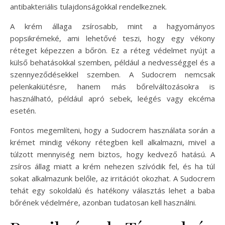
antibakteriális tulajdonságokkal rendelkeznek.
A krém állaga zsírosabb, mint a hagyományos
popsikrémeké, ami lehetővé teszi, hogy egy vékony
réteget képezzen a bőrön. Ez a réteg védelmet nyújt a
külső behatásokkal szemben, például a nedvességgel és a
szennyeződésekkel szemben. A Sudocrem nemcsak
pelenkakiütésre, hanem más bőrelváltozásokra is
használható, például apró sebek, leégés vagy ekcéma
esetén.
Fontos megemlíteni, hogy a Sudocrem használata során a
krémet mindig vékony rétegben kell alkalmazni, mivel a
túlzott mennyiség nem biztos, hogy kedvező hatású. A
zsíros állag miatt a krém nehezen szívódik fel, és ha túl
sokat alkalmazunk belőle, az irritációt okozhat. A Sudocrem
tehát egy sokoldalú és hatékony választás lehet a baba
bőrének védelmére, azonban tudatosan kell használni.