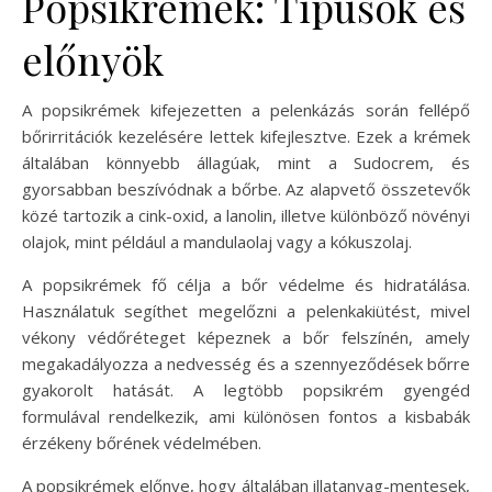
Popsikrémek: Típusok és
előnyök
A popsikrémek kifejezetten a pelenkázás során fellépő
bőrirritációk kezelésére lettek kifejlesztve. Ezek a krémek
általában könnyebb állagúak, mint a Sudocrem, és
gyorsabban beszívódnak a bőrbe. Az alapvető összetevők
közé tartozik a cink-oxid, a lanolin, illetve különböző növényi
olajok, mint például a mandulaolaj vagy a kókuszolaj.
A popsikrémek fő célja a bőr védelme és hidratálása.
Használatuk segíthet megelőzni a pelenkakiütést, mivel
vékony védőréteget képeznek a bőr felszínén, amely
megakadályozza a nedvesség és a szennyeződések bőrre
gyakorolt hatását. A legtöbb popsikrém gyengéd
formulával rendelkezik, ami különösen fontos a kisbabák
érzékeny bőrének védelmében.
A popsikrémek előnye, hogy általában illatanyag-mentesek,