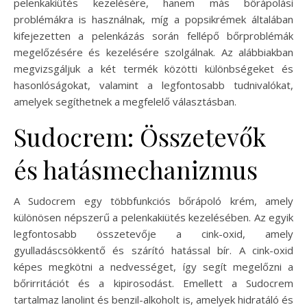
pelenkakiütés kezelésére, hanem más bőrápolási
problémákra is használnak, míg a popsikrémek általában
kifejezetten a pelenkázás során fellépő bőrproblémák
megelőzésére és kezelésére szolgálnak. Az alábbiakban
megvizsgáljuk a két termék közötti különbségeket és
hasonlóságokat, valamint a legfontosabb tudnivalókat,
amelyek segíthetnek a megfelelő választásban.
Sudocrem: Összetevők
és hatásmechanizmus
A Sudocrem egy többfunkciós bőrápoló krém, amely
különösen népszerű a pelenkakiütés kezelésében. Az egyik
legfontosabb összetevője a cink-oxid, amely
gyulladáscsökkentő és szárító hatással bír. A cink-oxid
képes megkötni a nedvességet, így segít megelőzni a
bőrirritációt és a kipirosodást. Emellett a Sudocrem
tartalmaz lanolint és benzil-alkoholt is, amelyek hidratáló és