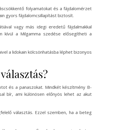
ladáscsökkentő folyamatokat és a fájdalomérzet
 gyors fájdalomcsillapítást biztosít.
átiával vagy más idegi eredetű fájdalmakkal
en kívül a Milgamma szedése elősegítheti a
ivel a lidokain kölcsönhatásba léphet bizonyos
választás?
potot és a panaszokat. Mindkét készítmény B-
sal bír, ami különösen előnyös lehet az akut
gfelelő választás. Ezzel szemben, ha a beteg