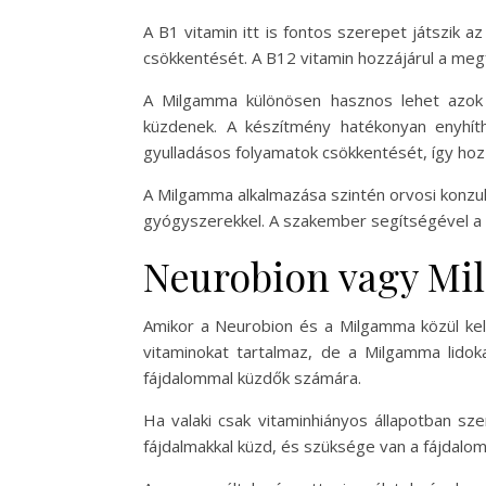
A B1 vitamin itt is fontos szerepet játszik a
csökkentését. A B12 vitamin hozzájárul a megf
A Milgamma különösen hasznos lehet azok sz
küzdenek. A készítmény hatékonyan enyhíth
gyulladásos folyamatok csökkentését, így hozz
A Milgamma alkalmazása szintén orvosi konzult
gyógyszerekkel. A szakember segítségével a 
Neurobion vagy Mil
Amikor a Neurobion és a Milgamma közül kell
vitaminokat tartalmaz, de a Milgamma lidoka
fájdalommal küzdők számára.
Ha valaki csak vitaminhiányos állapotban sz
fájdalmakkal küzd, és szüksége van a fájdalom