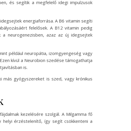
ben, és segítik a megfelelő idegi impulzusok
degsejtek energiaforrása. A B6 vitamin segíti
bályozásáért felelősek. A B12 vitamin pedig
k a neurogenezisben, azaz az új idegsejtek
 mint például neuropátia, izomgyengeség vagy
. Ezen kívül a Neurobion szedése támogathatja
javításban is.
ki más gyógyszereket is szed, vagy krónikus
k
fájdalmak kezelésére szolgál. A Milgamma fő
helyi érzéstelenítő, így segít csökkenteni a