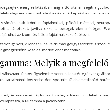
z idegsejtek energiaellátásában, míg a B6 vitamin segíti a gyul
elelő idegrendszeri működéshez és a vérképzéshez, míg a lidokain
ámára, akik krónikus fájdalmakkal, például isiásszal, neurop
eti a tüneteket, javítva ezzel a betegek életminőségét. Ez
ájárulhat az izom- és ízületi fájdalmak kezeléséhez is.
ációt igényel, különösen, ha valaki más gyógyszereket is szed, m
legmegfelelőbb kezelési módot lehet megtalálni.
gamma: Melyik a megfelelő 
 választani, fontos figyelembe venni a konkrét egészségi álla
in tartalmának köszönhetően speciális fájdalomcsillapító hatás
enved, és nincsenek fájdalmas tünetei, a Neurobion lehet a me
csillapításra, a Milgamma a javasoltabb.