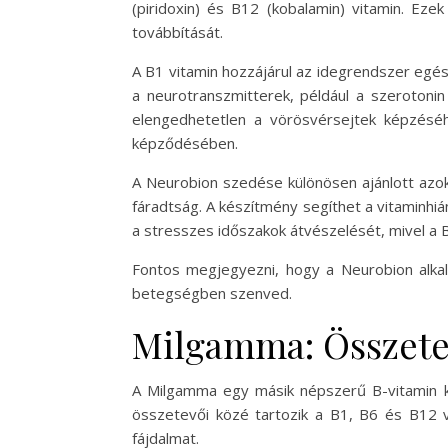
(piridoxin) és B12 (kobalamin) vitamin. Eze
továbbítását.
A B1 vitamin hozzájárul az idegrendszer egés
a neurotranszmitterek, például a szerotoni
elengedhetetlen a vörösvérsejtek képzéséh
képződésében.
A Neurobion szedése különösen ajánlott azok
fáradtság. A készítmény segíthet a vitaminhi
a stresszes időszakok átvészelését, mivel a 
Fontos megjegyezni, hogy a Neurobion alkal
betegségben szenved.
Milgamma: Összetev
A Milgamma egy másik népszerű B-vitamin ko
összetevői közé tartozik a B1, B6 és B12 vi
fájdalmat.