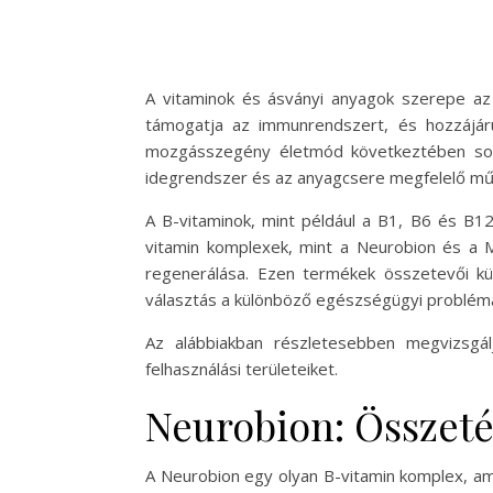
A vitaminok és ásványi anyagok szerepe az
támogatja az immunrendszert, és hozzájárul
mozgásszegény életmód következtében sokan
idegrendszer és az anyagcsere megfelelő m
A B-vitaminok, mint például a B1, B6 és B12
vitamin komplexek, mint a Neurobion és a M
regenerálása. Ezen termékek összetevői kü
választás a különböző egészségügyi problém
Az alábbiakban részletesebben megvizsgá
felhasználási területeiket.
Neurobion: Összeté
A Neurobion egy olyan B-vitamin komplex, ame