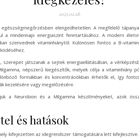
2025.02.18.
 egészségmegőrzésben elengedhetetlen. A megfelelő tápanyag
 a mindennapi energiaszint fenntartásához. A modern életvit
 szenvednek vitaminhiánytól. Különösen fontos a B-vitamino
űködéséhez.
, szerepet játszanak a sejtek energiaellátásában, a vérképzésb
ilgamma, népszerű kiegészítők, melyek célja a vitaminhiány p
lönböző formákban és koncentrációkban érhetők el, így fontos
ák kezelésére vagy megelőzésére.
ljuk a Neurobion és a Milgamma készítményeket, azok össze
tel és hatások
ly kifejezetten az idegrendszer támogatására lett kifejlesztve. 