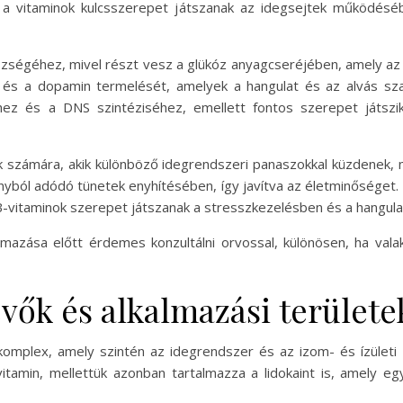
k a vitaminok kulcsszerepet játszanak az idegsejtek működésé
zségéhez, mivel részt vesz a glükóz anyagcseréjében, amely az i
n és a dopamin termelését, amelyek a hangulat és az alvás sza
ez és a DNS szintéziséhez, emellett fontos szerepet játszi
 számára, akik különböző idegrendszeri panaszokkal küzdenek,
ányból adódó tünetek enyhítésében, így javítva az életminőséget
B-vitaminok szerepet játszanak a stresszkezelésben és a hangulat
mazása előtt érdemes konzultálni orvossal, különösen, ha vala
ők és alkalmazási területe
mplex, amely szintén az idegrendszer és az izom- és ízületi 
tamin, mellettük azonban tartalmazza a lidokaint is, amely egy 