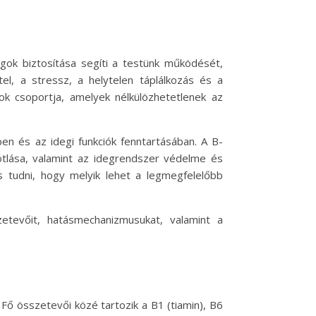
ok biztosítása segíti a testünk működését,
el, a stressz, a helytelen táplálkozás és a
k csoportja, amelyek nélkülözhetetlenek az
en és az idegi funkciók fenntartásában. A B-
ótlása, valamint az idegrendszer védelme és
 tudni, hogy melyik lehet a legmegfelelőbb
tevőit, hatásmechanizmusukat, valamint a
Fő összetevői közé tartozik a B1 (tiamin), B6