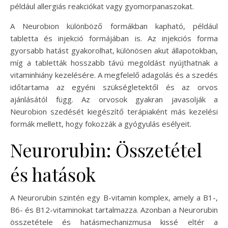
például allergiás reakciókat vagy gyomorpanaszokat.
A Neurobion különböző formákban kapható, például
tabletta és injekció formájában is. Az injekciós forma
gyorsabb hatást gyakorolhat, különösen akut állapotokban,
míg a tabletták hosszabb távú megoldást nyújthatnak a
vitaminhiány kezelésére. A megfelelő adagolás és a szedés
időtartama az egyéni szükségletektől és az orvos
ajánlásától függ. Az orvosok gyakran javasolják a
Neurobion szedését kiegészítő terápiaként más kezelési
formák mellett, hogy fokozzák a gyógyulás esélyeit.
Neurorubin: Összetétel
és hatások
A Neurorubin szintén egy B-vitamin komplex, amely a B1-,
B6- és B12-vitaminokat tartalmazza. Azonban a Neurorubin
összetétele és hatásmechanizmusa kissé eltér a