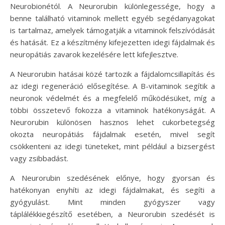
Neurobionétól. A Neurorubin különlegessége, hogy a
benne található vitaminok mellett egyéb segédanyagokat
is tartalmaz, amelyek támogatják a vitaminok felszívódását
és hatását. Ez a készítmény kifejezetten idegi fájdalmak és
neuropátiás zavarok kezelésére lett kifejlesztve.
A Neurorubin hatásai közé tartozik a fájdalomcsillapítás és
az idegi regeneráció elősegítése. A B-vitaminok segítik a
neuronok védelmét és a megfelelő működésüket, míg a
többi összetevő fokozza a vitaminok hatékonyságát. A
Neurorubin különösen hasznos lehet cukorbetegség
okozta neuropátiás fájdalmak esetén, mivel segít
csökkenteni az idegi tüneteket, mint például a bizsergést
vagy zsibbadást.
A Neurorubin szedésének előnye, hogy gyorsan és
hatékonyan enyhíti az idegi fájdalmakat, és segíti a
gyógyulást. Mint minden gyógyszer vagy
táplálékkiegészítő esetében, a Neurorubin szedését is