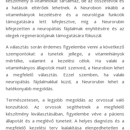
készítmény B-vitaminokat tartalmaz, de az összetevők és
a hatások eltérőek lehetnek. A Neurobion inkább a
vitaminhiányok kezelésére és a neurológiai funkciók
támogatására lett kifejlesztve, míg a Neurorubin
kifejezetten a neuropátiás fájdalmak enyhítésére és az
idegek regenerációjának támogatására fókuszál.
A választás során érdemes figyelembe venni a következő
szempontokat: a tünetek jellege, a vitaminhiányok
mértéke, valamint a kezelési célok. Ha valaki a
vitaminhiányos állapotok miatt szenved, a Neurobion lehet
a megfelelő választás. Ezzel szemben, ha valaki
neuropátiás fájdalmakkal küzd, a Neurorubin lehet a
hatékonyabb megoldás.
Természetesen, a legjobb megoldás az orvossal való
konzultáció. Az orvosok segíthetnek a megfelelő
készítmény kiválasztásában, figyelembe véve a páciens
állapotát és a meglévő tüneteit. A helyes diagnózis és a
megfelelő kezelési terv kialakítása elengedhetetlen a