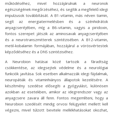
működéséhez, mivel hozzájárulnak a neuronok
egészségének megőrzéséhez, és segítik a megfelelő idegi
impulzusok továbbítását. A B1-vitamin, más néven tiamin,
segít az energiatermelésben és a szénhidrátok
anyagcseréjében, míg a B6-vitamin, vagyis a piridoxin,
fontos szerepet játszik az aminosavak anyagcseréjében
és a neurotranszmitterek szintézisében. A B12-vitamin,
metil-kobalamin formájában, hozzájárul a vörösvértestek
képződéséhez és a DNS szintéziséhez.
A Neurobion hatásai közé tartozik a fáradtság
csökkentése, az idegsejtek védelme és a neurológiai
funkciók javítása. Sok esetben alkalmazzák idegi fájdalmak,
neuropátiák és vitaminhiányos állapotok kezelésére. A
készítmény szedése elősegíti a gyógyulást, különösen
azokban az esetekben, amikor az idegrendszer vagy az
anyagcsere zavara áll fenn. Fontos megemlíteni, hogy a
Neurobion szedését mindig orvosi felügyelet mellett kell
végezni, mivel túlzott bevitele mellékhatásokat okozhat,