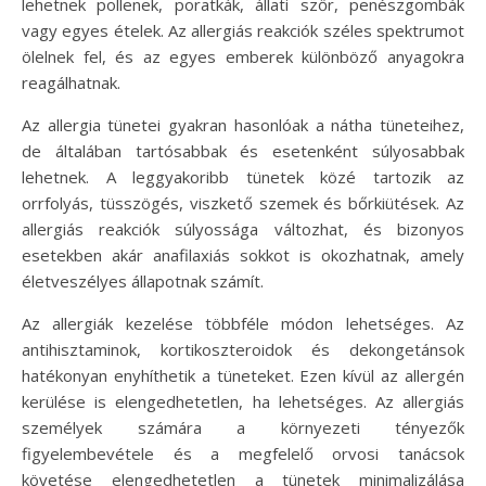
lehetnek pollenek, poratkák, állati szőr, penészgombák
vagy egyes ételek. Az allergiás reakciók széles spektrumot
ölelnek fel, és az egyes emberek különböző anyagokra
reagálhatnak.
Az allergia tünetei gyakran hasonlóak a nátha tüneteihez,
de általában tartósabbak és esetenként súlyosabbak
lehetnek. A leggyakoribb tünetek közé tartozik az
orrfolyás, tüsszögés, viszkető szemek és bőrkiütések. Az
allergiás reakciók súlyossága változhat, és bizonyos
esetekben akár anafilaxiás sokkot is okozhatnak, amely
életveszélyes állapotnak számít.
Az allergiák kezelése többféle módon lehetséges. Az
antihisztaminok, kortikoszteroidok és dekongetánsok
hatékonyan enyhíthetik a tüneteket. Ezen kívül az allergén
kerülése is elengedhetetlen, ha lehetséges. Az allergiás
személyek számára a környezeti tényezők
figyelembevétele és a megfelelő orvosi tanácsok
követése elengedhetetlen a tünetek minimalizálása