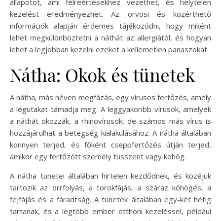
állapotot, ami félreértésekhez vezethet, és helytelen
kezelést eredményezhet. Az orvosi és közérthető
információk alapján érdemes tájékozódni, hogy miként
lehet megkülönböztetni a náthát az allergiától, és hogyan
lehet a legjobban kezelni ezeket a kellemetlen panaszokat.
Nátha: Okok és tünetek
A nátha, más néven megfázás, egy vírusos fertőzés, amely
a légutakat támadja meg. A leggyakoribb vírusok, amelyek
a náthát okozzák, a rhinovírusok, de számos más vírus is
hozzájárulhat a betegség kialakulásához. A nátha általában
könnyen terjed, és főként cseppfertőzés útján terjed,
amikor egy fertőzött személy tüsszent vagy köhög.
A nátha tünetei általában hirtelen kezdődnek, és közéjük
tartozik az orrfolyás, a torokfájás, a száraz köhögés, a
fejfájás és a fáradtság. A tünetek általában egy-két hétig
tartanak, és a legtöbb ember otthoni kezeléssel, például