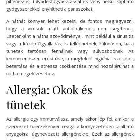
pihenéssel, folyadékfogyasztással és vény nélkül kapható
gyógyszerekkel enyhítheti a panaszokat.
A náthát könnyen lehet kezelni, de fontos megjegyezni,
hogy a vírusok miatt antibiotikumok nem segítenek.
Esetenként a nátha szövődményei, mint például a sinusitis
vagy a középfülgyulladás, is felléphetnek, különösen, ha a
tünetek tartósan fennállnak vagy súlyosbodnak. Az
immunrendszer erősítése, a megfelelő higiéniai szokások
betartása és a stressz csökkentése mind hozzájárulhat a
nátha megelőzéséhez.
Allergia: Okok és
tünetek
Az allergia egy immunválasz, amely akkor lép fel, amikor a
szervezet túlérzékenyen reagál a környezetében található
anyagokra, úgynevezett allergénekre. Ezek az allergének