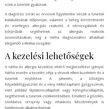
ezek a tünetek gyakoriak.
A diagnózis során az orvosok figyelembe veszik a tünetek
kialakulásának időpontját, valamint a beteg kórtörténetét
és esetleges allergiás reakcióit. A vérvizsgálatok és
bőrpróbák segíthetnek az allergiás reakciók
azonosításában, míg a nátha diagnózisához általában
elegendő a klinikai vizsgálat.
A kezelési lehetőségek
A nátha és allergia kezelése eltérő megközelítést igényel.
Nátha esetén a kezelés célja a vírusok elleni küzdelem és a
tünetek enyhítése. A pihenés, a bőséges
folyadékfogyasztás és a vény nélkül kapható gyógyszerek,
mint például fájdalomcsillapítók vagy köhögéscsillapítók,
segíthetnek a tünetek csökkentésében. Emellett a gőzölés,
sóoldatos orrspray vagy inhalációs készítmények is
hatékonyan alkalmazhatóak.