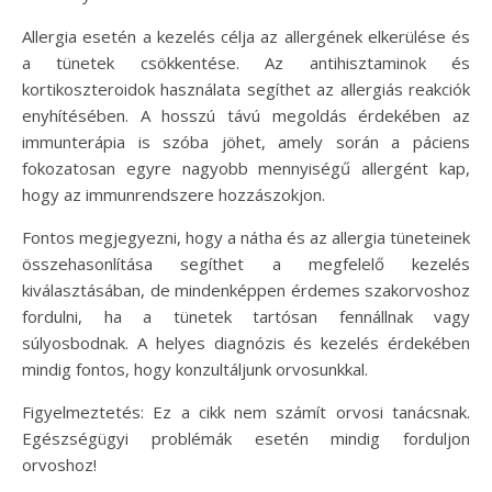
Allergia esetén a kezelés célja az allergének elkerülése és
a tünetek csökkentése. Az antihisztaminok és
kortikoszteroidok használata segíthet az allergiás reakciók
enyhítésében. A hosszú távú megoldás érdekében az
immunterápia is szóba jöhet, amely során a páciens
fokozatosan egyre nagyobb mennyiségű allergént kap,
hogy az immunrendszere hozzászokjon.
Fontos megjegyezni, hogy a nátha és az allergia tüneteinek
összehasonlítása segíthet a megfelelő kezelés
kiválasztásában, de mindenképpen érdemes szakorvoshoz
fordulni, ha a tünetek tartósan fennállnak vagy
súlyosbodnak. A helyes diagnózis és kezelés érdekében
mindig fontos, hogy konzultáljunk orvosunkkal.
Figyelmeztetés: Ez a cikk nem számít orvosi tanácsnak.
Egészségügyi problémák esetén mindig forduljon
orvoshoz!