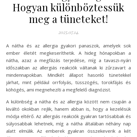
Hogyan különböztessük
meg a tüneteket!
2025.07.14.
A nátha és az allergia gyakori panaszok, amelyek sok
ember életét megkeseríthetik. A hideg hónapokban a
nátha, azaz a megfázás terjedése, míg a tavaszi-nyári
időszakban az allergiás reakciók váltanak ki zűrzavart a
mindennapokban. Mindkét állapot hasonló tünetekkel
járhat, mint például orrfolyás, tüsszögés, torokfájás és
köhögés, ami megnehezíti a megfelelő diagnózist.
A különbség a nátha és az allergia között nem csupán a
kiváltó okokban rejlik, hanem abban is, hogy a kezelésük
módja eltérő. Az allergiás reakciók gyakran tartósabbak és
súlyosabbak lehetnek, míg a nátha általában néhány nap
alatt elmúlik. Az emberek gyakran összekeverik a két