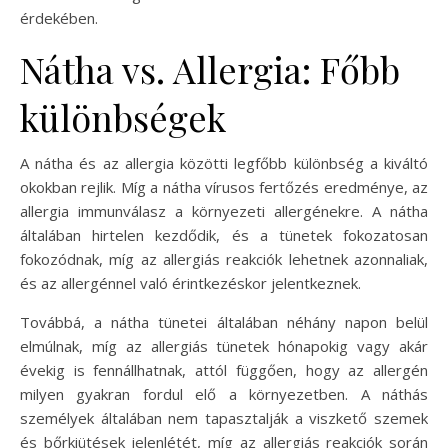
érdekében.
Nátha vs. Allergia: Főbb
különbségek
A nátha és az allergia közötti legfőbb különbség a kiváltó
okokban rejlik. Míg a nátha vírusos fertőzés eredménye, az
allergia immunválasz a környezeti allergénekre. A nátha
általában hirtelen kezdődik, és a tünetek fokozatosan
fokozódnak, míg az allergiás reakciók lehetnek azonnaliak,
és az allergénnel való érintkezéskor jelentkeznek.
Továbbá, a nátha tünetei általában néhány napon belül
elmúlnak, míg az allergiás tünetek hónapokig vagy akár
évekig is fennállhatnak, attól függően, hogy az allergén
milyen gyakran fordul elő a környezetben. A náthás
személyek általában nem tapasztalják a viszkető szemek
és bőrkiütések jelenlétét, míg az allergiás reakciók során