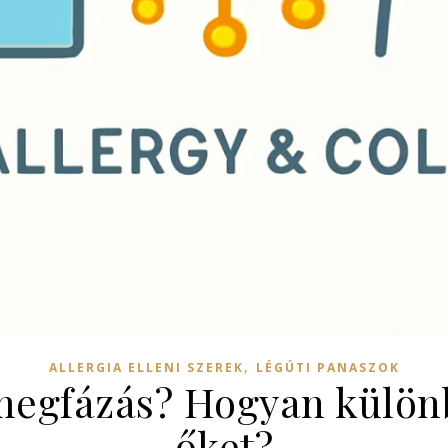
,
ALLERGIA ELLENI SZEREK
LÉGÚTI PANASZOK
 megfázás? Hogyan külö
őket?