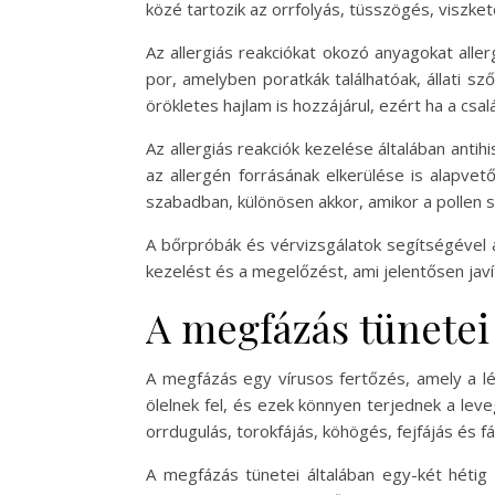
közé tartozik az orrfolyás, tüsszögés, viszk
Az allergiás reakciókat okozó anyagokat all
por, amelyben poratkák találhatóak, állati sz
örökletes hajlam is hozzájárul, ezért ha a csa
Az allergiás reakciók kezelése általában antih
az allergén forrásának elkerülése is alapvet
szabadban, különösen akkor, amikor a pollen s
A bőrpróbák és vérvizsgálatok segítségével a
kezelést és a megelőzést, ami jelentősen javí
A megfázás tünetei
A megfázás egy vírusos fertőzés, amely a lé
ölelnek fel, és ezek könnyen terjednek a le
orrdugulás, torokfájás, köhögés, fejfájás és f
A megfázás tünetei általában egy-két hétig 