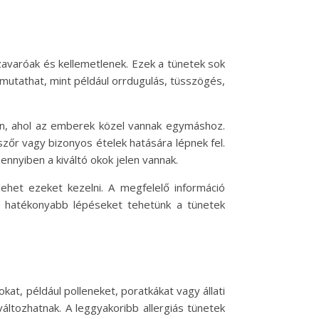
avaróak és kellemetlenek. Ezek a tünetek sok
mutathat, mint például orrdugulás, tüsszögés,
ben, ahol az emberek közel vannak egymáshoz.
 szőr vagy bizonyos ételek hatására lépnek fel.
ennyiben a kiváltó okok jelen vannak.
lehet ezeket kezelni. A megfelelő információ
gy hatékonyabb lépéseket tehetünk a tünetek
kat, például polleneket, poratkákat vagy állati
változhatnak. A leggyakoribb allergiás tünetek