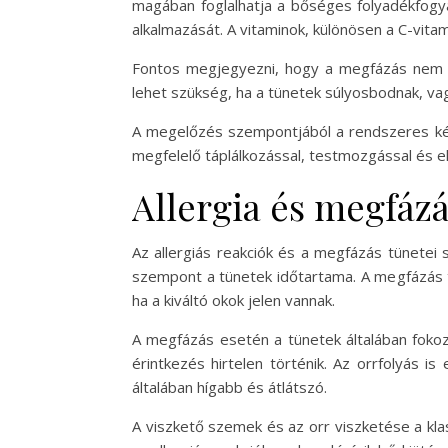
magában foglalhatja a bőséges folyadékfogya
alkalmazását. A vitaminok, különösen a C-vita
Fontos megjegyezni, hogy a megfázás nem igé
lehet szükség, ha a tünetek súlyosbodnak, va
A megelőzés szempontjából a rendszeres kéz
megfelelő táplálkozással, testmozgással és e
Allergia és megfáz
Az allergiás reakciók és a megfázás tünetei
szempont a tünetek időtartama. A megfázás tün
ha a kiváltó okok jelen vannak.
A megfázás esetén a tünetek általában fokozat
érintkezés hirtelen történik. Az orrfolyás i
általában hígabb és átlátszó.
A viszkető szemek és az orr viszketése a klas