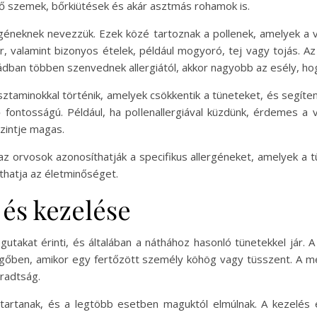
ető szemek, bőrkiütések és akár asztmás rohamok is.
ergéneknek nevezzük. Ezek közé tartoznak a pollenek, amelyek a 
őr, valamint bizonyos ételek, például mogyoró, tej vagy tojás. Az
ládban többen szenvednek allergiától, akkor nagyobb az esély, hogy
isztaminokkal történik, amelyek csökkentik a tüneteket, és segítene
ő fontosságú. Például, ha pollenallergiával küzdünk, érdemes a
zintje magas.
z orvosok azonosíthatják a specifikus allergéneket, amelyek a t
thatja az életminőséget.
 és kezelése
gutakat érinti, és általában a náthához hasonló tünetekkel jár.
vegőben, amikor egy fertőzött személy köhög vagy tüsszent. A me
áradtság.
tartanak, és a legtöbb esetben maguktól elmúlnak. A kezelés 