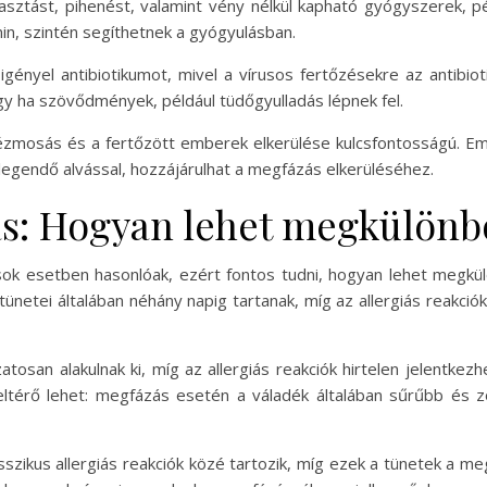
sztást, pihenést, valamint vény nélkül kapható gyógyszerek, pé
min, szintén segíthetnek a gyógyulásban.
nyel antibiotikumot, mivel a vírusos fertőzésekre az antibiot
gy ha szövődmények, például tüdőgyulladás lépnek fel.
mosás és a fertőzött emberek elkerülése kulcsfontosságú. Eme
legendő alvással, hozzájárulhat a megfázás elkerüléséhez.
ás: Hogyan lehet megkülönb
 sok esetben hasonlóak, ezért fontos tudni, hogyan lehet megkül
etei általában néhány napig tartanak, míg az allergiás reakciók 
osan alakulnak ki, míg az allergiás reakciók hirtelen jelentkezh
s eltérő lehet: megfázás esetén a váladék általában sűrűbb és z
szikus allergiás reakciók közé tartozik, míg ezek a tünetek a me