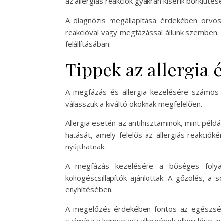
az allergiás reakciók gyakran kísérik bőrkiüt
A diagnózis megállapítása érdekében orvosh
reakcióval vagy megfázással állunk szemben. A
felállításában.
Tippek az allergia 
A megfázás és allergia kezelésére számos 
válasszuk a kiváltó okoknak megfelelően.
Allergia esetén az antihisztaminok, mint példá
hatását, amely felelős az allergiás reakció
nyújthatnak.
A megfázás kezelésére a bőséges folyadé
köhögéscsillapítók ajánlottak. A gőzölés, a 
enyhítésében.
A megelőzés érdekében fontos az egészsége
számára a környezeti allergének elkerülése, pé