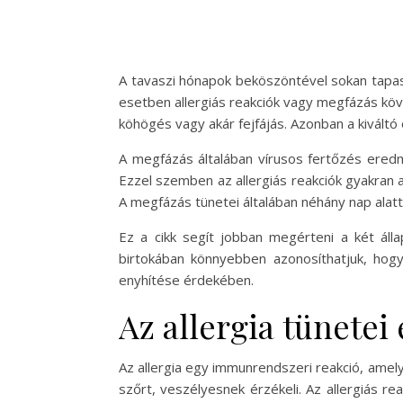
A tavaszi hónapok beköszöntével sokan tapas
esetben allergiás reakciók vagy megfázás köv
köhögés vagy akár fejfájás. Azonban a kiváltó
A megfázás általában vírusos fertőzés eredm
Ezzel szemben az allergiás reakciók gyakran a 
A megfázás tünetei általában néhány nap alatt 
Ez a cikk segít jobban megérteni a két álla
birtokában könnyebben azonosíthatjuk, hogy
enyhítése érdekében.
Az allergia tünetei 
Az allergia egy immunrendszeri reakció, amely 
szőrt, veszélyesnek érzékeli. Az allergiás re