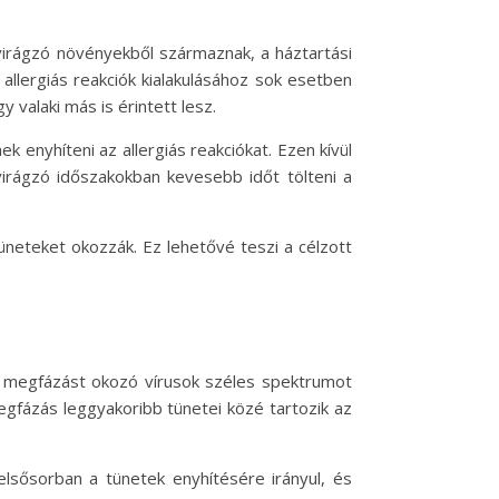
virágzó növényekből származnak, a háztartási
 allergiás reakciók kialakulásához sok esetben
 valaki más is érintett lesz.
k enyhíteni az allergiás reakciókat. Ezen kívül
 virágzó időszakokban kevesebb időt tölteni a
üneteket okozzák. Ez lehetővé teszi a célzott
 A megfázást okozó vírusok széles spektrumot
gfázás leggyakoribb tünetei közé tartozik az
elsősorban a tünetek enyhítésére irányul, és