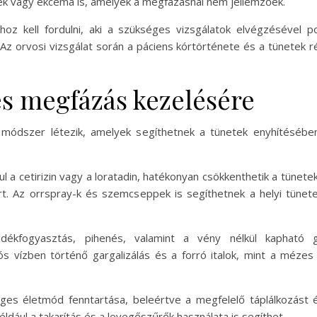
ések vagy ekcéma is, amelyek a megfázásnál nem jellemzőek.
oz kell fordulni, aki a szükséges vizsgálatok elvégzésével p
z orvosi vizsgálat során a páciens kórtörténete és a tünetek ré
és megfázás kezelésére
módszer létezik, amelyek segíthetnek a tünetek enyhítésébe
ul a cetirizin vagy a loratadin, hatékonyan csökkenthetik a tünet
kért. Az orrspray-k és szemcseppek is segíthetnek a helyi tü
kfogyasztás, pihenés, valamint a vény nélkül kapható gyó
sós vízben történő gargalizálás és a forró italok, mint a méze
s életmód fenntartása, beleértve a megfelelő táplálkozást é
ldául a takarítás és a levegőszűrők használata is segíthet.