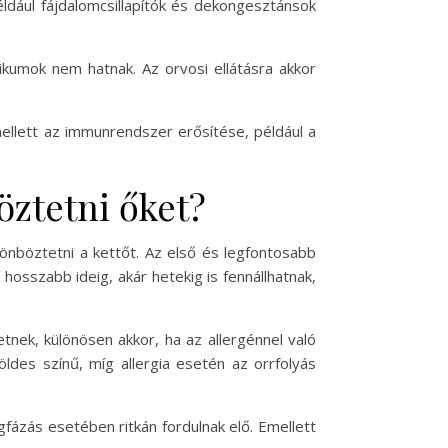
ldául fájdalomcsillapítók és dekongesztánsok
ikumok nem hatnak. Az orvosi ellátásra akkor
llett az immunrendszer erősítése, például a
öztetni őket?
önböztetni a kettőt. Az első és legfontosabb
hosszabb ideig, akár hetekig is fennállhatnak,
etnek, különösen akkor, ha az allergénnel való
öldes színű, míg allergia esetén az orrfolyás
gfázás esetében ritkán fordulnak elő. Emellett