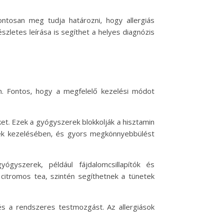
ontosan meg tudja határozni, hogy allergiás
szletes leírása is segíthet a helyes diagnózis
n. Fontos, hogy a megfelelő kezelési módot
eket. Ezek a gyógyszerek blokkolják a hisztamin
netek kezelésében, és gyors megkönnyebbülést
gyszerek, például fájdalomcsillapítók és
s citromos tea, szintén segíthetnek a tünetek
s a rendszeres testmozgást. Az allergiások