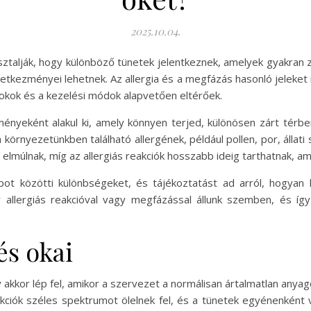
2025.10.04.
ztalják, hogy különböző tünetek jelentkeznek, amelyek gyakran z
etkezményei lehetnek. Az allergia és a megfázás hasonló jeleket 
 okok és a kezelési módok alapvetően eltérőek.
ényeként alakul ki, amely könnyen terjed, különösen zárt tér
környezetünkben található allergének, például pollen, por, állati
elmúlnak, míg az allergiás reakciók hosszabb ideig tarthatnak, am
pot közötti különbségeket, és tájékoztatást ad arról, hogyan 
 allergiás reakcióval vagy megfázással állunk szemben, és í
és okai
akkor lép fel, amikor a szervezet a normálisan ártalmatlan anyago
akciók széles spektrumot ölelnek fel, és a tünetek egyénenként 