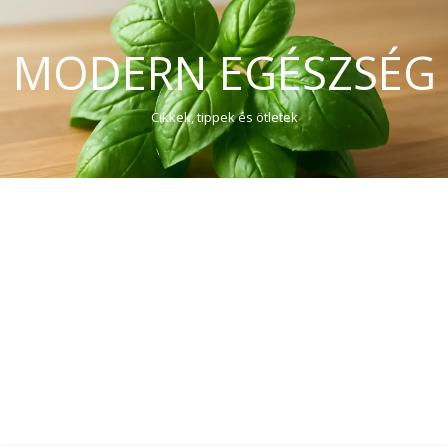
MODERN EGÉSZSÉG
Cikkek, tippek és ötletek