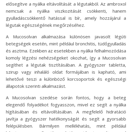
elősegítve a nyálka eltávolítását a légutakból. Az ambroxol
nemcsak a nyálka viszkozitását csökkenti, hanem
gyulladáscsökkentő hatással is bír, amely hozzájárul a
légutak egészségének megőrzéséhez.
A Mucosolvan alkalmazása különösen javasolt légúti
betegségek esetén, mint például bronchitis, tüdőgyulladás
és asztma. Ezekben az esetekben a nyálka felhalmozódása
komoly légzési nehézségeket okozhat, így a Mucosolvan
segíthet a légutak tisztításában. A gyógyszer tabletta,
szirup vagy inhaláló oldat formájában is kapható, ami
lehetővé teszi a különböző korcsoportok és egészségi
állapotok szerinti alkalmazást.
A Mucosolvan szedése során fontos, hogy a beteg
elegendő folyadékot fogyasszon, mivel ez segít a nyálka
hígításában és eltávolításában. A megfelelő hidratáció
javítja a gyógyszer hatékonyságát és segít a gyorsabb
felépülésben. Bármilyen mellékhatás, mint például