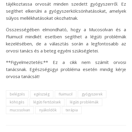
tájékoztassa orvosát minden szedett gyógyszerről. Ez
segíthet elkerülni a gyógyszerkölcsönhatásokat, amelyek
súlyos mellékhatásokat okozhatnak.
Összességében elmondható, hogy a Mucosolvan és a
Fluimucil mindkét esetben segíthet a légúti problémák
kezelésében, de a választás során a legfontosabb az
orvosi tanács és a beteg egyéni szükségletei.
**Figyelmeztetés:** Ez a cikk nem számít orvosi
tanácsnak. Egészségügyi probléma esetén mindig kérje
orvosa tanácsát!
belégzés
egészség
fluimucil
gyógyszerek
köhögés
légúti fertőzések
légúti problémák
mucosolvan
nyákoldók
terápia