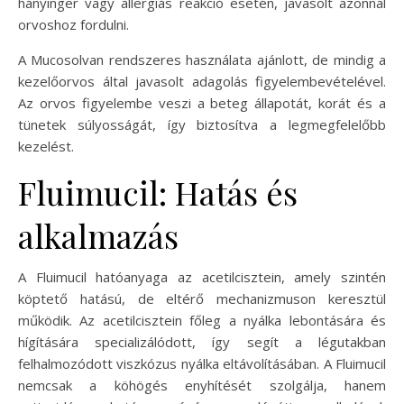
hányinger vagy allergiás reakció esetén, javasolt azonnal
orvoshoz fordulni.
A Mucosolvan rendszeres használata ajánlott, de mindig a
kezelőorvos által javasolt adagolás figyelembevételével.
Az orvos figyelembe veszi a beteg állapotát, korát és a
tünetek súlyosságát, így biztosítva a legmegfelelőbb
kezelést.
Fluimucil: Hatás és
alkalmazás
A Fluimucil hatóanyaga az acetilcisztein, amely szintén
köptető hatású, de eltérő mechanizmuson keresztül
működik. Az acetilcisztein főleg a nyálka lebontására és
hígítására specializálódott, így segít a légutakban
felhalmozódott viszkózus nyálka eltávolításában. A Fluimucil
nemcsak a köhögés enyhítését szolgálja, hanem