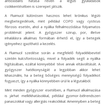
antioxidáns hatása révén a légúti gyulladások
csökkentésében is szerepet játszik.
A Fluimucil különösen hasznos lehet krónikus légúti
megbetegedések, mint például COPD vagy cysticus
fibrosis esetén, ahol a nyálka felhalmozódása folyamatos
problémát jelent. A gyógyszer szirup, por, illetve
inhalálásra alkalmas formában érhető el, így a betegek
igényeihez igazítható a kezelés.
A Fluimucil szedése során a megfelelő folyadékbevitel
szintén kulcsfontosságú, mivel a folyadék segít a nyálka
hígításában, ezáltal könnyebbé téve annak eltávolítását. A
gyógyszer hatékonyságát a legjobban akkor lehet
kihasználni, ha a beteg bőséges mennyiségű folyadékot
fogyaszt, így a nyálka könnyebben ürül ki a légutakból.
Mint minden gyógyszer esetében, a Fluimucil alkalmazása
is járhat mellékhatásokkal, például gyomor-bélrendszeri
panaszokkal vagy allergiás reakciókkal. Amennyiben a beteg