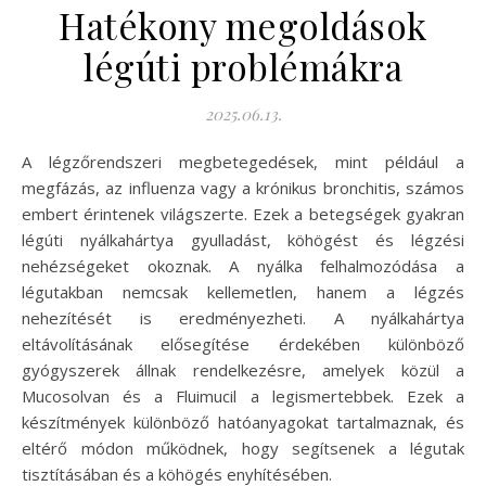
Hatékony megoldások
légúti problémákra
2025.06.13.
A légzőrendszeri megbetegedések, mint például a
megfázás, az influenza vagy a krónikus bronchitis, számos
embert érintenek világszerte. Ezek a betegségek gyakran
légúti nyálkahártya gyulladást, köhögést és légzési
nehézségeket okoznak. A nyálka felhalmozódása a
légutakban nemcsak kellemetlen, hanem a légzés
nehezítését is eredményezheti. A nyálkahártya
eltávolításának elősegítése érdekében különböző
gyógyszerek állnak rendelkezésre, amelyek közül a
Mucosolvan és a Fluimucil a legismertebbek. Ezek a
készítmények különböző hatóanyagokat tartalmaznak, és
eltérő módon működnek, hogy segítsenek a légutak
tisztításában és a köhögés enyhítésében.