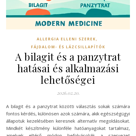
,
ALLERGIA ELLENI SZEREK
FÁJDALOM- ÉS LÁZCSILLAPÍTÓK
A bilagit és a panzytrat
hatásai és alkalmazási
lehetőségei
2026.02.20.
A bilagit és a panzytrat közötti választás sokak számára
fontos kérdés, különösen azok számára, akik egészségügyi
állapotuk kezelésében keresnek alternatív megoldásokat.
Mindkét készítmény különféle hatóanyagokat tartalmaz,
amelyek eltérő módon befolyásolják a szervezet