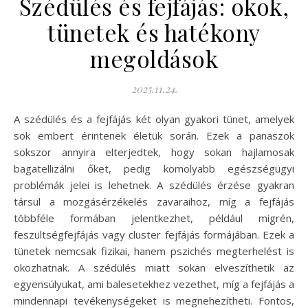
Szédülés és fejfájás: okok,
tünetek és hatékony
megoldások
2025.11.24.
A szédülés és a fejfájás két olyan gyakori tünet, amelyek
sok embert érintenek életük során. Ezek a panaszok
sokszor annyira elterjedtek, hogy sokan hajlamosak
bagatellizálni őket, pedig komolyabb egészségügyi
problémák jelei is lehetnek. A szédülés érzése gyakran
társul a mozgásérzékelés zavaraihoz, míg a fejfájás
többféle formában jelentkezhet, például migrén,
feszültségfejfájás vagy cluster fejfájás formájában. Ezek a
tünetek nemcsak fizikai, hanem pszichés megterhelést is
okozhatnak. A szédülés miatt sokan elveszíthetik az
egyensúlyukat, ami balesetekhez vezethet, míg a fejfájás a
mindennapi tevékenységeket is megnehezítheti. Fontos,