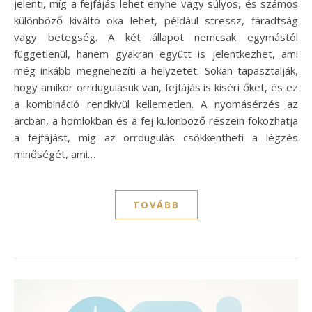
jelenti, míg a fejfájás lehet enyhe vagy súlyos, és számos
különböző kiváltó oka lehet, például stressz, fáradtság
vagy betegség. A két állapot nemcsak egymástól
függetlenül, hanem gyakran együtt is jelentkezhet, ami
még inkább megnehezíti a helyzetet. Sokan tapasztalják,
hogy amikor orrdugulásuk van, fejfájás is kíséri őket, és ez
a kombináció rendkívül kellemetlen. A nyomásérzés az
arcban, a homlokban és a fej különböző részein fokozhatja
a fejfájást, míg az orrdugulás csökkentheti a légzés
minőségét, ami…
TOVÁBB