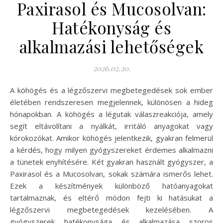
Paxirasol és Mucosolvan:
Hatékonyság és
alkalmazási lehetőségek
2026.02.20.
A köhögés és a légzőszervi megbetegedések sok ember
életében rendszeresen megjelennek, különösen a hideg
hónapokban. A köhögés a légutak válaszreakciója, amely
segít eltávolítani a nyálkát, irritáló anyagokat vagy
kórokozókat. Amikor köhögés jelentkezik, gyakran felmerül
a kérdés, hogy milyen gyógyszereket érdemes alkalmazni
a tünetek enyhítésére. Két gyakran használt gyógyszer, a
Paxirasol és a Mucosolvan, sokak számára ismerős lehet.
Ezek a készítmények különböző hatóanyagokat
tartalmaznak, és eltérő módon fejti ki hatásukat a
légzőszervi megbetegedések kezelésében. A
gyógyszerek hatékonysága és alkalmazása szoros