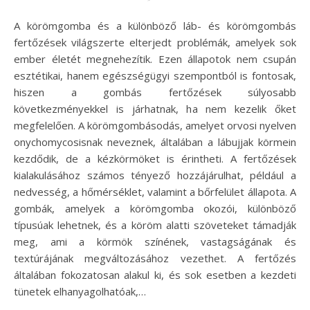
A körömgomba és a különböző láb- és körömgombás
fertőzések világszerte elterjedt problémák, amelyek sok
ember életét megnehezítik. Ezen állapotok nem csupán
esztétikai, hanem egészségügyi szempontból is fontosak,
hiszen a gombás fertőzések súlyosabb
következményekkel is járhatnak, ha nem kezelik őket
megfelelően. A körömgombásodás, amelyet orvosi nyelven
onychomycosisnak neveznek, általában a lábujjak körmein
kezdődik, de a kézkörmöket is érintheti. A fertőzések
kialakulásához számos tényező hozzájárulhat, például a
nedvesség, a hőmérséklet, valamint a bőrfelület állapota. A
gombák, amelyek a körömgomba okozói, különböző
típusúak lehetnek, és a köröm alatti szöveteket támadják
meg, ami a körmök színének, vastagságának és
textúrájának megváltozásához vezethet. A fertőzés
általában fokozatosan alakul ki, és sok esetben a kezdeti
tünetek elhanyagolhatóak,…