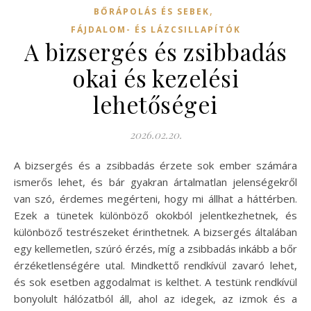
,
BŐRÁPOLÁS ÉS SEBEK
FÁJDALOM- ÉS LÁZCSILLAPÍTÓK
A bizsergés és zsibbadás
okai és kezelési
lehetőségei
2026.02.20.
A bizsergés és a zsibbadás érzete sok ember számára
ismerős lehet, és bár gyakran ártalmatlan jelenségekről
van szó, érdemes megérteni, hogy mi állhat a háttérben.
Ezek a tünetek különböző okokból jelentkezhetnek, és
különböző testrészeket érinthetnek. A bizsergés általában
egy kellemetlen, szúró érzés, míg a zsibbadás inkább a bőr
érzéketlenségére utal. Mindkettő rendkívül zavaró lehet,
és sok esetben aggodalmat is kelthet. A testünk rendkívül
bonyolult hálózatból áll, ahol az idegek, az izmok és a