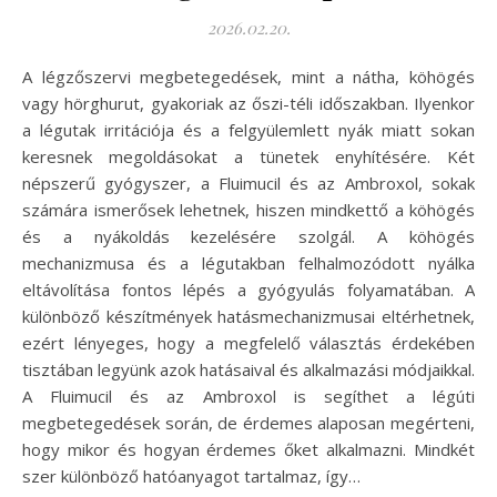
2026.02.20.
A légzőszervi megbetegedések, mint a nátha, köhögés
vagy hörghurut, gyakoriak az őszi-téli időszakban. Ilyenkor
a légutak irritációja és a felgyülemlett nyák miatt sokan
keresnek megoldásokat a tünetek enyhítésére. Két
népszerű gyógyszer, a Fluimucil és az Ambroxol, sokak
számára ismerősek lehetnek, hiszen mindkettő a köhögés
és a nyákoldás kezelésére szolgál. A köhögés
mechanizmusa és a légutakban felhalmozódott nyálka
eltávolítása fontos lépés a gyógyulás folyamatában. A
különböző készítmények hatásmechanizmusai eltérhetnek,
ezért lényeges, hogy a megfelelő választás érdekében
tisztában legyünk azok hatásaival és alkalmazási módjaikkal.
A Fluimucil és az Ambroxol is segíthet a légúti
megbetegedések során, de érdemes alaposan megérteni,
hogy mikor és hogyan érdemes őket alkalmazni. Mindkét
szer különböző hatóanyagot tartalmaz, így…