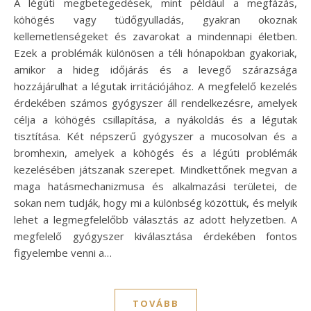
A légúti megbetegedések, mint például a megfázás,
köhögés vagy tüdőgyulladás, gyakran okoznak
kellemetlenségeket és zavarokat a mindennapi életben.
Ezek a problémák különösen a téli hónapokban gyakoriak,
amikor a hideg időjárás és a levegő szárazsága
hozzájárulhat a légutak irritációjához. A megfelelő kezelés
érdekében számos gyógyszer áll rendelkezésre, amelyek
célja a köhögés csillapítása, a nyákoldás és a légutak
tisztítása. Két népszerű gyógyszer a mucosolvan és a
bromhexin, amelyek a köhögés és a légúti problémák
kezelésében játszanak szerepet. Mindkettőnek megvan a
maga hatásmechanizmusa és alkalmazási területei, de
sokan nem tudják, hogy mi a különbség közöttük, és melyik
lehet a legmegfelelőbb választás az adott helyzetben. A
megfelelő gyógyszer kiválasztása érdekében fontos
figyelembe venni a…
TOVÁBB