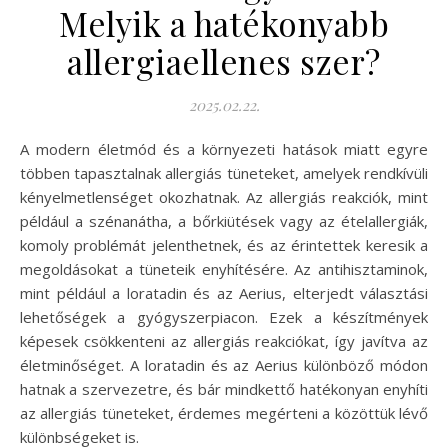
Melyik a hatékonyabb
allergiaellenes szer?
2025.02.22.
A modern életmód és a környezeti hatások miatt egyre
többen tapasztalnak allergiás tüneteket, amelyek rendkívüli
kényelmetlenséget okozhatnak. Az allergiás reakciók, mint
például a szénanátha, a bőrkiütések vagy az ételallergiák,
komoly problémát jelenthetnek, és az érintettek keresik a
megoldásokat a tüneteik enyhítésére. Az antihisztaminok,
mint például a loratadin és az Aerius, elterjedt választási
lehetőségek a gyógyszerpiacon. Ezek a készítmények
képesek csökkenteni az allergiás reakciókat, így javítva az
életminőséget. A loratadin és az Aerius különböző módon
hatnak a szervezetre, és bár mindkettő hatékonyan enyhíti
az allergiás tüneteket, érdemes megérteni a közöttük lévő
különbségeket is.