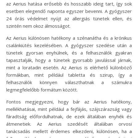
az Aerius hatása erősebb és hosszabb ideig tart, így sok
esetben elegendő naponta egyszer bevenni. A gyógyszer
24 órás védelmet nyújt az allergiás tünetek ellen, és
szintén nem okoz álmosságot.
Az Aerius különösen hatékony a szénanátha és a krónikus
csalánkiütés kezelésében. A gyógyszer szedése után a
tünetek gyorsan enyhülnek, és a felhasználók gyakran
tapasztalják, hogy a tünetek gyorsabb javulással járnak,
mint a loratadin esetén. Az Aerius is elérhető különböző
formákban, mint például tabletta és szirup, így a
felhasználók könnyen választhatnak a számukra
legmegfelelőbb formátum között.
Fontos megjegyezni, hogy bár az Aerius hatékony,
mellékhatásai, mint például a fejfájás, szájszárazság vagy
fáradtság előfordulhatnak, de ezek általában enyhék és
átmenetiek. Az Aerius szedését általában orvosi
tanácsadás mellett érdemes elkezdeni, különösen, ha a