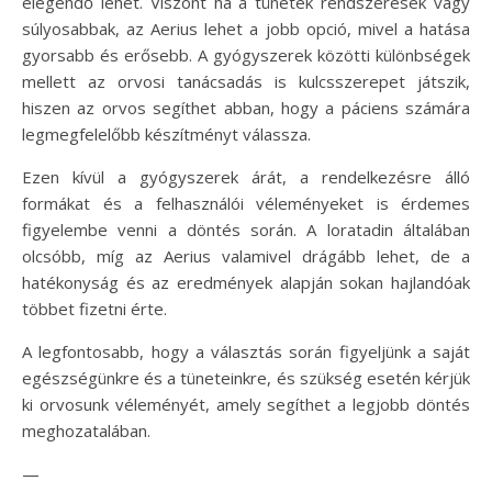
elegendő lehet. Viszont ha a tünetek rendszeresek vagy
súlyosabbak, az Aerius lehet a jobb opció, mivel a hatása
gyorsabb és erősebb. A gyógyszerek közötti különbségek
mellett az orvosi tanácsadás is kulcsszerepet játszik,
hiszen az orvos segíthet abban, hogy a páciens számára
legmegfelelőbb készítményt válassza.
Ezen kívül a gyógyszerek árát, a rendelkezésre álló
formákat és a felhasználói véleményeket is érdemes
figyelembe venni a döntés során. A loratadin általában
olcsóbb, míg az Aerius valamivel drágább lehet, de a
hatékonyság és az eredmények alapján sokan hajlandóak
többet fizetni érte.
A legfontosabb, hogy a választás során figyeljünk a saját
egészségünkre és a tüneteinkre, és szükség esetén kérjük
ki orvosunk véleményét, amely segíthet a legjobb döntés
meghozatalában.
—