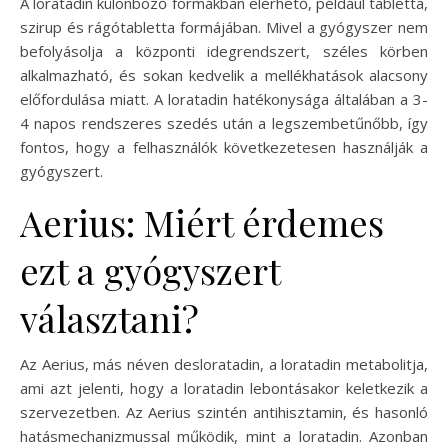
A loratadin különböző formákban elérhető, például tabletta,
szirup és rágótabletta formájában. Mivel a gyógyszer nem
befolyásolja a központi idegrendszert, széles körben
alkalmazható, és sokan kedvelik a mellékhatások alacsony
előfordulása miatt. A loratadin hatékonysága általában a 3-
4 napos rendszeres szedés után a legszembetűnőbb, így
fontos, hogy a felhasználók következetesen használják a
gyógyszert.
Aerius: Miért érdemes
ezt a gyógyszert
választani?
Az Aerius, más néven desloratadin, a loratadin metabolitja,
ami azt jelenti, hogy a loratadin lebontásakor keletkezik a
szervezetben. Az Aerius szintén antihisztamin, és hasonló
hatásmechanizmussal működik, mint a loratadin. Azonban