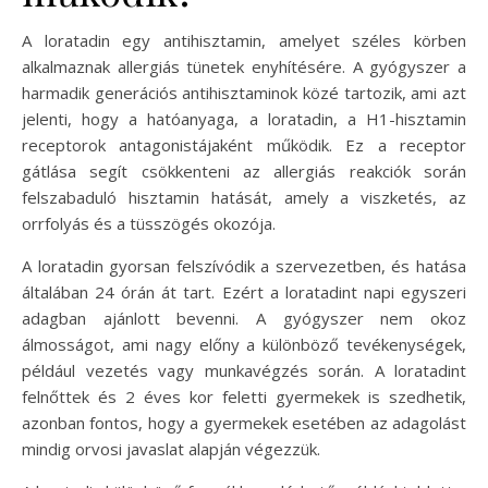
A loratadin egy antihisztamin, amelyet széles körben
alkalmaznak allergiás tünetek enyhítésére. A gyógyszer a
harmadik generációs antihisztaminok közé tartozik, ami azt
jelenti, hogy a hatóanyaga, a loratadin, a H1-hisztamin
receptorok antagonistájaként működik. Ez a receptor
gátlása segít csökkenteni az allergiás reakciók során
felszabaduló hisztamin hatását, amely a viszketés, az
orrfolyás és a tüsszögés okozója.
A loratadin gyorsan felszívódik a szervezetben, és hatása
általában 24 órán át tart. Ezért a loratadint napi egyszeri
adagban ajánlott bevenni. A gyógyszer nem okoz
álmosságot, ami nagy előny a különböző tevékenységek,
például vezetés vagy munkavégzés során. A loratadint
felnőttek és 2 éves kor feletti gyermekek is szedhetik,
azonban fontos, hogy a gyermekek esetében az adagolást
mindig orvosi javaslat alapján végezzük.