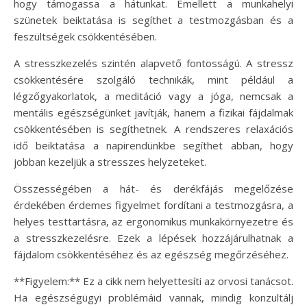
hogy támogassa a hátunkat. Emellett a munkahelyi
szünetek beiktatása is segíthet a testmozgásban és a
feszültségek csökkentésében.
A stresszkezelés szintén alapvető fontosságú. A stressz
csökkentésére szolgáló technikák, mint például a
légzőgyakorlatok, a meditáció vagy a jóga, nemcsak a
mentális egészségünket javítják, hanem a fizikai fájdalmak
csökkentésében is segíthetnek. A rendszeres relaxációs
idő beiktatása a napirendünkbe segíthet abban, hogy
jobban kezeljük a stresszes helyzeteket.
Összességében a hát- és derékfájás megelőzése
érdekében érdemes figyelmet fordítani a testmozgásra, a
helyes testtartásra, az ergonomikus munkakörnyezetre és
a stresszkezelésre. Ezek a lépések hozzájárulhatnak a
fájdalom csökkentéséhez és az egészség megőrzéséhez.
**Figyelem:** Ez a cikk nem helyettesíti az orvosi tanácsot.
Ha egészségügyi problémáid vannak, mindig konzultálj