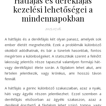
Hátfájás és derékfájás
kezelési lehetőségei a
mindennapokban
2025.07.18.
A hátfájás és a derékfájás két olyan panasz, amelyek sok
ember életét megnehezítik. Ezek a problémák különböző
okokból adódhatnak, és bár a tünetek hasonlóak, fontos
megérteni a különbségeket. A statisztikák szerint a felnőtt
lakosság jelentős része tapasztal valamilyen formájú hát-
vagy derékfájást élete során. A fájdalom lehet akut, ami
hirtelen jelentkezik, vagy krónikus, ami hosszú távon
fennáll.
A hátfájás a gerinc különböző szakaszaiban, azaz a nyaki,
háti vagy ágyéki részen jelentkezhet. Ezzel szemben a
derékfájás elsősorban az ágyéki szakaszon, azaz a
deréknál érezhető. A fájdalom lehet szúró, tompa, vagy