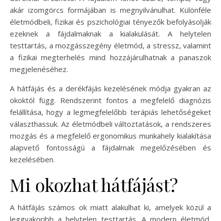
akár izomgörcs formájában is megnyilvánulhat. Különféle
életmódbeli, fizikai és pszichológiai tényezők befolyásolják
ezeknek a fájdalmaknak a kialakulását. A helytelen
testtartás, a mozgásszegény életmód, a stressz, valamint
a fizikai megterhelés mind hozzájárulhatnak a panaszok
megjelenéséhez.
A hátfájás és a derékfájás kezelésének módja gyakran az
okoktól függ. Rendszerint fontos a megfelelő diagnózis
felállítása, hogy a legmegfelelőbb terápiás lehetőségeket
választhassuk. Az életmódbeli változtatások, a rendszeres
mozgás és a megfelelő ergonomikus munkahely kialakítása
alapvető fontosságú a fájdalmak megelőzésében és
kezelésében.
Mi okozhat hátfájást?
A hátfájás számos ok miatt alakulhat ki, amelyek közül a
leggyakoribb a helytelen testtartás. A modern életmód,