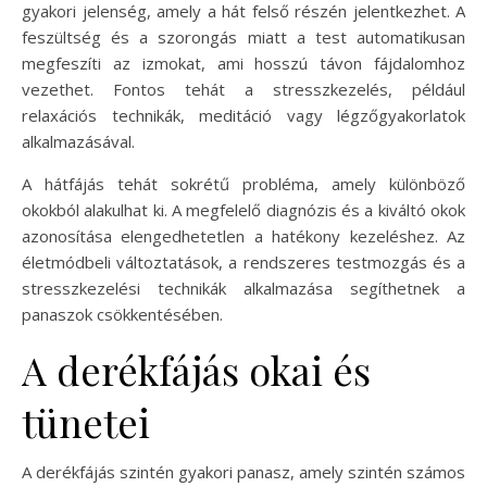
gyakori jelenség, amely a hát felső részén jelentkezhet. A
feszültség és a szorongás miatt a test automatikusan
megfeszíti az izmokat, ami hosszú távon fájdalomhoz
vezethet. Fontos tehát a stresszkezelés, például
relaxációs technikák, meditáció vagy légzőgyakorlatok
alkalmazásával.
A hátfájás tehát sokrétű probléma, amely különböző
okokból alakulhat ki. A megfelelő diagnózis és a kiváltó okok
azonosítása elengedhetetlen a hatékony kezeléshez. Az
életmódbeli változtatások, a rendszeres testmozgás és a
stresszkezelési technikák alkalmazása segíthetnek a
panaszok csökkentésében.
A derékfájás okai és
tünetei
A derékfájás szintén gyakori panasz, amely szintén számos