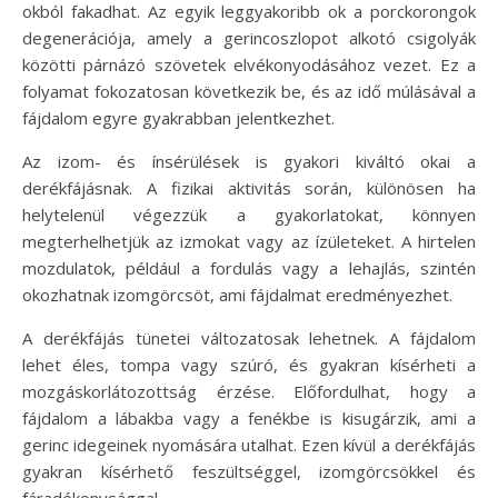
okból fakadhat. Az egyik leggyakoribb ok a porckorongok
degenerációja, amely a gerincoszlopot alkotó csigolyák
közötti párnázó szövetek elvékonyodásához vezet. Ez a
folyamat fokozatosan következik be, és az idő múlásával a
fájdalom egyre gyakrabban jelentkezhet.
Az izom- és ínsérülések is gyakori kiváltó okai a
derékfájásnak. A fizikai aktivitás során, különösen ha
helytelenül végezzük a gyakorlatokat, könnyen
megterhelhetjük az izmokat vagy az ízületeket. A hirtelen
mozdulatok, például a fordulás vagy a lehajlás, szintén
okozhatnak izomgörcsöt, ami fájdalmat eredményezhet.
A derékfájás tünetei változatosak lehetnek. A fájdalom
lehet éles, tompa vagy szúró, és gyakran kísérheti a
mozgáskorlátozottság érzése. Előfordulhat, hogy a
fájdalom a lábakba vagy a fenékbe is kisugárzik, ami a
gerinc idegeinek nyomására utalhat. Ezen kívül a derékfájás
gyakran kísérhető feszültséggel, izomgörcsökkel és
fáradékonysággal.