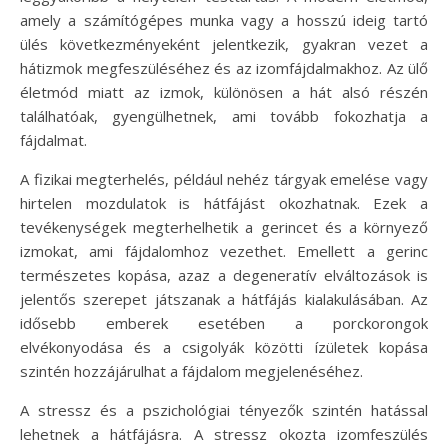
amely a számítógépes munka vagy a hosszú ideig tartó
ülés következményeként jelentkezik, gyakran vezet a
hátizmok megfeszüléséhez és az izomfájdalmakhoz. Az ülő
életmód miatt az izmok, különösen a hát alsó részén
találhatóak, gyengülhetnek, ami tovább fokozhatja a
fájdalmat.
A fizikai megterhelés, például nehéz tárgyak emelése vagy
hirtelen mozdulatok is hátfájást okozhatnak. Ezek a
tevékenységek megterhelhetik a gerincet és a környező
izmokat, ami fájdalomhoz vezethet. Emellett a gerinc
természetes kopása, azaz a degeneratív elváltozások is
jelentős szerepet játszanak a hátfájás kialakulásában. Az
idősebb emberek esetében a porckorongok
elvékonyodása és a csigolyák közötti ízületek kopása
szintén hozzájárulhat a fájdalom megjelenéséhez.
A stressz és a pszichológiai tényezők szintén hatással
lehetnek a hátfájásra. A stressz okozta izomfeszülés