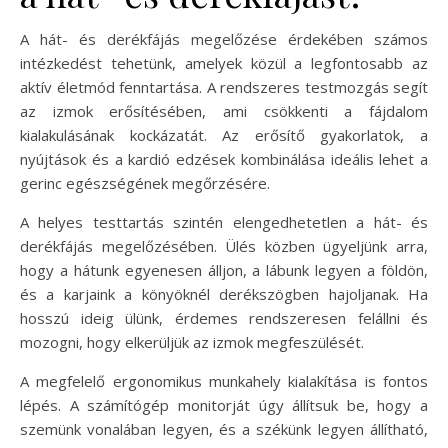
A hát- és derékfájás megelőzése érdekében számos
intézkedést tehetünk, amelyek közül a legfontosabb az
aktív életmód fenntartása. A rendszeres testmozgás segít
az izmok erősítésében, ami csökkenti a fájdalom
kialakulásának kockázatát. Az erősítő gyakorlatok, a
nyújtások és a kardió edzések kombinálása ideális lehet a
gerinc egészségének megőrzésére.
A helyes testtartás szintén elengedhetetlen a hát- és
derékfájás megelőzésében. Ülés közben ügyeljünk arra,
hogy a hátunk egyenesen álljon, a lábunk legyen a földön,
és a karjaink a könyöknél derékszögben hajoljanak. Ha
hosszú ideig ülünk, érdemes rendszeresen felállni és
mozogni, hogy elkerüljük az izmok megfeszülését.
A megfelelő ergonomikus munkahely kialakítása is fontos
lépés. A számítógép monitorját úgy állítsuk be, hogy a
szemünk vonalában legyen, és a székünk legyen állítható,