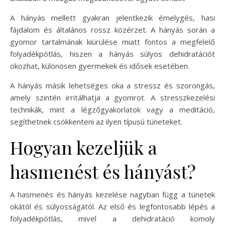
A hányás mellett gyakran jelentkezik émelygés, hasi
fájdalom és általános rossz közérzet. A hányás során a
gyomor tartalmának kiürülése miatt fontos a megfelelő
folyadékpótlás, hiszen a hányás súlyos dehidratációt
okozhat, különösen gyermekek és idősek esetében.
A hányás másik lehetséges oka a stressz és szorongás,
amely szintén irritálhatja a gyomrot. A stresszkezelési
technikák, mint a légzőgyakorlatok vagy a meditáció,
segíthetnek csökkenteni az ilyen típusú tüneteket.
Hogyan kezeljük a
hasmenést és hányást?
A hasmenés és hányás kezelése nagyban függ a tünetek
okától és súlyosságától. Az első és legfontosabb lépés a
folyadékpótlás, mivel a dehidratáció komoly