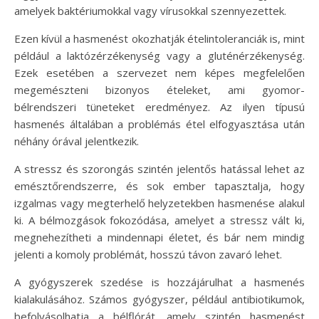
amelyek baktériumokkal vagy vírusokkal szennyezettek.
Ezen kívül a hasmenést okozhatják ételintoleranciák is, mint
például a laktózérzékenység vagy a gluténérzékenység.
Ezek esetében a szervezet nem képes megfelelően
megemészteni bizonyos ételeket, ami gyomor-
bélrendszeri tüneteket eredményez. Az ilyen típusú
hasmenés általában a problémás étel elfogyasztása után
néhány órával jelentkezik.
A stressz és szorongás szintén jelentős hatással lehet az
emésztőrendszerre, és sok ember tapasztalja, hogy
izgalmas vagy megterhelő helyzetekben hasmenése alakul
ki. A bélmozgások fokozódása, amelyet a stressz vált ki,
megnehezítheti a mindennapi életet, és bár nem mindig
jelenti a komoly problémát, hosszú távon zavaró lehet.
A gyógyszerek szedése is hozzájárulhat a hasmenés
kialakulásához. Számos gyógyszer, például antibiotikumok,
befolyásolhatja a bélflórát, amely szintén hasmenést