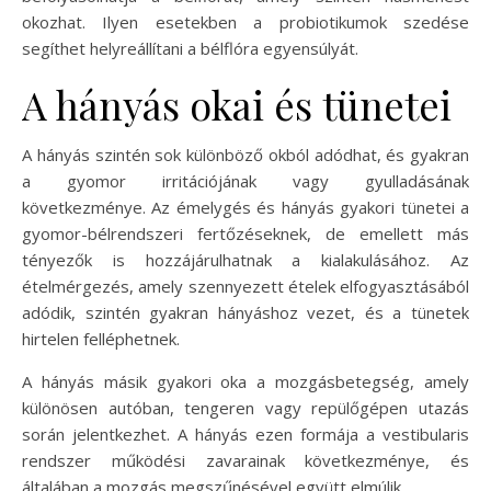
okozhat. Ilyen esetekben a probiotikumok szedése
segíthet helyreállítani a bélflóra egyensúlyát.
A hányás okai és tünetei
A hányás szintén sok különböző okból adódhat, és gyakran
a gyomor irritációjának vagy gyulladásának
következménye. Az émelygés és hányás gyakori tünetei a
gyomor-bélrendszeri fertőzéseknek, de emellett más
tényezők is hozzájárulhatnak a kialakulásához. Az
ételmérgezés, amely szennyezett ételek elfogyasztásából
adódik, szintén gyakran hányáshoz vezet, és a tünetek
hirtelen felléphetnek.
A hányás másik gyakori oka a mozgásbetegség, amely
különösen autóban, tengeren vagy repülőgépen utazás
során jelentkezhet. A hányás ezen formája a vestibularis
rendszer működési zavarainak következménye, és
általában a mozgás megszűnésével együtt elmúlik.