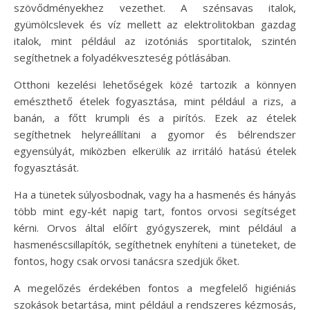
szövődményekhez vezethet. A szénsavas italok,
gyümölcslevek és víz mellett az elektrolitokban gazdag
italok, mint például az izotóniás sportitalok, szintén
segíthetnek a folyadékveszteség pótlásában.
Otthoni kezelési lehetőségek közé tartozik a könnyen
emészthető ételek fogyasztása, mint például a rizs, a
banán, a főtt krumpli és a pirítós. Ezek az ételek
segíthetnek helyreállítani a gyomor és bélrendszer
egyensúlyát, miközben elkerülik az irritáló hatású ételek
fogyasztását.
Ha a tünetek súlyosbodnak, vagy ha a hasmenés és hányás
több mint egy-két napig tart, fontos orvosi segítséget
kérni. Orvos által előírt gyógyszerek, mint például a
hasmenéscsillapítók, segíthetnek enyhíteni a tüneteket, de
fontos, hogy csak orvosi tanácsra szedjük őket.
A megelőzés érdekében fontos a megfelelő higiéniás
szokások betartása, mint például a rendszeres kézmosás,