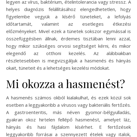
legyen az vírus, baktérium, ételintolerancia vagy stressz. A
helyes diagnózis felállításához elengedhetetlen, hogy
figyelembe vegyük a kísérő tüneteket, a lefolyás
időtartamát, valamint az esetleges étkezési
előzményeket. Mivel ezek a tünetek sokszor egymással is
összefüggésben állnak, érdemes tisztában lenni azzal,
hogy mikor szükséges orvosi segítséget kérni, és mikor
elegendő az otthoni kezelés. Az alábbiakban
részletesebben is megvizsgáljuk a hasmenés és hányás
okait, tüneteit és a lehetséges kezelési módokat.
Mi okozza a hasmenést?
A hasmenés számos okból kialakulhat, és ezek közül sok
esetben a leggyakoribb a vírusos vagy bakteriális fertőzés.
A gastroenteritis, más néven gyomor-bélgyulladás,
gyakran okoz hirtelen fellépő hasmenést, amelyet láz,
hányás és hasi fájdalom kísérhet. E fertőzések
leggyakoribb forrásai a szennyezett ételek vagy italok,