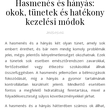
Hasmenés és hányás:
okok, tünetek és hatékony
kezelési módok
2025.03.02.
A hasmenés és a hányás két olyan tünet, amely sok
embert érinthet, és bár nem mindig komoly problémák
jelei, mégis jelentős kényelmetlenséget okozhatnak. Ezek
a tünetek sok esetben emésztőrendszeri zavarokkal,
fertőzésekkel vagy étkezési szokásokkal állnak
összefüggésben. A hasmenés jellemzően a bélmozgások
fokozódását, míg a hányás a gyomor tartalmának
kontrollálatlan kiürülését jelenti. Mindkettő esetében
fontos a megfelelő hidratáltság fenntartása, mivel a
folyadékveszteség súlyos következményekkel járhat.
A hasmenés és a hányás hátterében számos ok állhat,