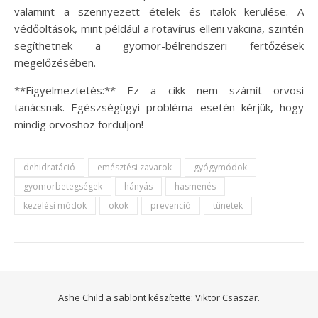
valamint a szennyezett ételek és italok kerülése. A
védőoltások, mint például a rotavírus elleni vakcina, szintén
segíthetnek a gyomor-bélrendszeri fertőzések
megelőzésében.
**Figyelmeztetés:** Ez a cikk nem számít orvosi
tanácsnak. Egészségügyi probléma esetén kérjük, hogy
mindig orvoshoz forduljon!
dehidratáció
emésztési zavarok
gyógymódok
gyomorbetegségek
hányás
hasmenés
kezelési módok
okok
prevenció
tünetek
Ashe Child a sablont készítette:
Viktor Csaszar.