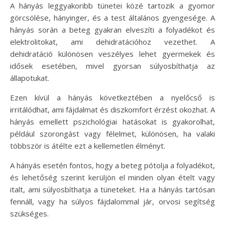
A hányás leggyakoribb tünetei közé tartozik a gyomor
görcsölése, hányinger, és a test általános gyengesége. A
hányás során a beteg gyakran elveszíti a folyadékot és
elektrolitokat, ami dehidratációhoz vezethet. A
dehidratáció különösen veszélyes lehet gyermekek és
idősek esetében, mivel gyorsan súlyosbíthatja az
állapotukat.
Ezen kívül a hányás következtében a nyelőcső is
irritálódhat, ami fájdalmat és diszkomfort érzést okozhat. A
hányás emellett pszichológiai hatásokat is gyakorolhat,
például szorongást vagy félelmet, különösen, ha valaki
többször is átélte ezt a kellemetlen élményt.
A hányás esetén fontos, hogy a beteg pótolja a folyadékot,
és lehetőség szerint kerüljön el minden olyan ételt vagy
italt, ami súlyosbíthatja a tüneteket. Ha a hányás tartósan
fennáll, vagy ha súlyos fájdalommal jár, orvosi segítség
szükséges.