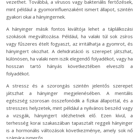
vezethet. Továbbá, a vírusos vagy bakteriális fertőzések,
mint például a gyomorinfluenzaként ismert állapot, szintén
gyakori okai a hányingernek.
A hányinger másik fontos kiváltója lehet a táplálkozási
szokások megváltozása. Például, ha valaki túl sok zsíros
vagy fűszeres ételt fogyaszt, az irritálhatja a gyomrot, és
hányingert okozhat. A dehidratáció is szerepet játszhat,
különösen, ha valaki nem iszik elegendő folyadékot, vagy ha
hosszan tartó hányás következtében elveszíti a
folyadékot.
A stressz és a szorongás szintén jelentős szerepet
játszhat a hányinger megjelenésében. A mentális
egészség szorosan összefonódik a fizikai állapottal, és a
stresszes helyzetek, mint például a nyilvános beszéd vagy
a vizsgák, hányingert idézhetnek elő. Ezen kívül, a
terhesség korai szakaszában tapasztalt reggeli hányinger
is a hormonális változások következménye, amely sok nő
számára ismerős.