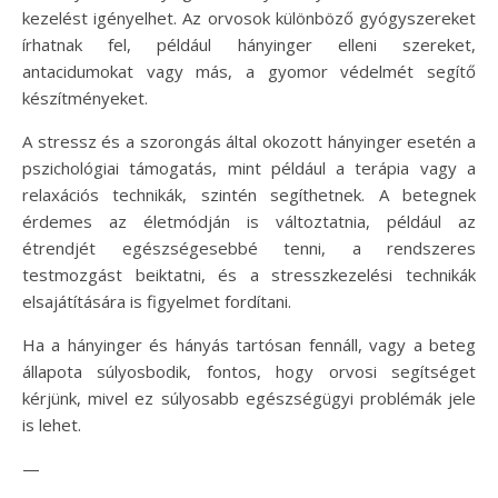
kezelést igényelhet. Az orvosok különböző gyógyszereket
írhatnak fel, például hányinger elleni szereket,
antacidumokat vagy más, a gyomor védelmét segítő
készítményeket.
A stressz és a szorongás által okozott hányinger esetén a
pszichológiai támogatás, mint például a terápia vagy a
relaxációs technikák, szintén segíthetnek. A betegnek
érdemes az életmódján is változtatnia, például az
étrendjét egészségesebbé tenni, a rendszeres
testmozgást beiktatni, és a stresszkezelési technikák
elsajátítására is figyelmet fordítani.
Ha a hányinger és hányás tartósan fennáll, vagy a beteg
állapota súlyosbodik, fontos, hogy orvosi segítséget
kérjünk, mivel ez súlyosabb egészségügyi problémák jele
is lehet.
—