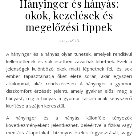
Hányinger és hányás:
okok, kezelések és
megelőzési tippek
2025.08.18.
A hányinger és a hányás olyan tünetek, amelyek rendkívül
kellemetlenek és sok esetben zavaróak lehetnek. Ezek a
jelenségek különböző okok miatt léphetnek fel, és sok
ember tapasztalhatja őket élete során, akár egyszeri
alkalommal, akár rendszeresen. A hányinger a gyomor
diszkomfort érzését jelenti, amely gyakran előzi meg a
hányást, míg a hányás a gyomor tartalmának kényszerű
kiürítése a szájon keresztül.
A hányinger és a hányás különféle tényezők
következményeként jelentkezhet, beleértve a fizikai vagy
mentális állapotokat, bizonyos ételek fogyasztását, vagy