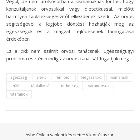
Végül, de nem utolsósorban a kismamáknak fontos, hogy
konzultáljanak orvosukkal vagy dietetikussal, mielőtt
bármilyen táplálékkiegészítőt elkezdenek szedni. Az orvos
segítségével a legjobb döntést hozhatják meg az
egészségük és a magzat fejlődésének támogatása
érdekében.
Ez a cikk nem számít orvosi tanácsnak. Egészségügyi
probléma esetén mindig az orvos tanácsát fogadják meg.
egészség
elevit
femibion
kiegészítők
kismamák
szülés
táplálkozás
terhesség
várandósok
vitaminok
Ashe Child a sablont készítette:
Viktor Csaszar.