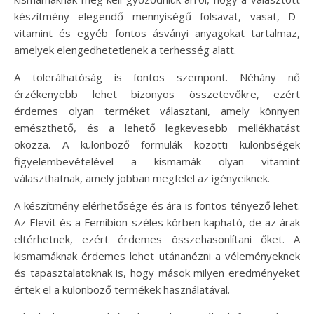
készítmény elegendő mennyiségű folsavat, vasat, D-
vitamint és egyéb fontos ásványi anyagokat tartalmaz,
amelyek elengedhetetlenek a terhesség alatt.
A tolerálhatóság is fontos szempont. Néhány nő
érzékenyebb lehet bizonyos összetevőkre, ezért
érdemes olyan terméket választani, amely könnyen
emészthető, és a lehető legkevesebb mellékhatást
okozza. A különböző formulák közötti különbségek
figyelembevételével a kismamák olyan vitamint
választhatnak, amely jobban megfelel az igényeiknek.
A készítmény elérhetősége és ára is fontos tényező lehet.
Az Elevit és a Femibion széles körben kapható, de az árak
eltérhetnek, ezért érdemes összehasonlítani őket. A
kismamáknak érdemes lehet utánanézni a véleményeknek
és tapasztalatoknak is, hogy mások milyen eredményeket
értek el a különböző termékek használatával.