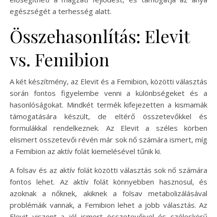
egészségét a terhesség alatt.
Összehasonlítás: Elevit
vs. Femibion
A két készítmény, az Elevit és a Femibion, közötti választás
során fontos figyelembe venni a különbségeket és a
hasonlóságokat. Mindkét termék kifejezetten a kismamák
támogatására készült, de eltérő összetevőkkel és
formulákkal rendelkeznek. Az Elevit a széles körben
elismert összetevői révén már sok nő számára ismert, míg
a Femibion az aktív folát kiemelésével tűnik ki.
A folsav és az aktív folát közötti választás sok nő számára
fontos lehet. Az aktív folát könnyebben hasznosul, és
azoknak a nőknek, akiknek a folsav metabolizálásával
problémáik vannak, a Femibion lehet a jobb választás. Az
Elevit viszont a jól ismert összetevőivel és széleskörű