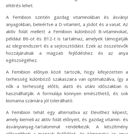
eltérés lehet.
A Femibion szintén gazdag vitaminokban és ásványi
anyagokban, beleértve a D-vitamint, a jódot és a vasat. Az
aktív folát mellett a Femibion különböző B-vitaminokat,
például B6-ot és B12-t is tartalmaz, amelyek támogatják
az idegrendszert és a sejtosztódást. Ezek az összetevők
hozzájárulnak a magzati fejlődéshez és az anya
egészségéhez.
A Femibion előnyei közé tartozik, hogy kifejezetten a
terhesség különböző szakaszaira van optimalizálva, így a
nők a terhesség előtti, alatti és utáni időszakban is
használhatják. A formulája könnyen emészthető, és sok
kismama számára jól tolerálható.
A Femibion tehát egy alternatíva az Elevithez képest,
amely kiemeli az aktív folát előnyeit, és gazdag vitamin- és
ásványianyag-tartalommal rendelkezik. A készítmény
elősegítheti a magzati fejlődést, és támogatja az anya