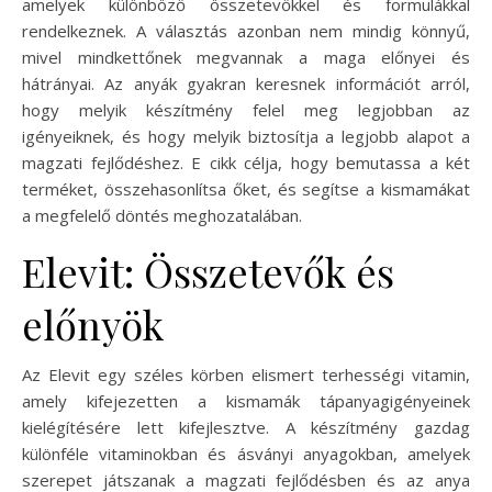
amelyek különböző összetevőkkel és formulákkal
rendelkeznek. A választás azonban nem mindig könnyű,
mivel mindkettőnek megvannak a maga előnyei és
hátrányai. Az anyák gyakran keresnek információt arról,
hogy melyik készítmény felel meg legjobban az
igényeiknek, és hogy melyik biztosítja a legjobb alapot a
magzati fejlődéshez. E cikk célja, hogy bemutassa a két
terméket, összehasonlítsa őket, és segítse a kismamákat
a megfelelő döntés meghozatalában.
Elevit: Összetevők és
előnyök
Az Elevit egy széles körben elismert terhességi vitamin,
amely kifejezetten a kismamák tápanyagigényeinek
kielégítésére lett kifejlesztve. A készítmény gazdag
különféle vitaminokban és ásványi anyagokban, amelyek
szerepet játszanak a magzati fejlődésben és az anya