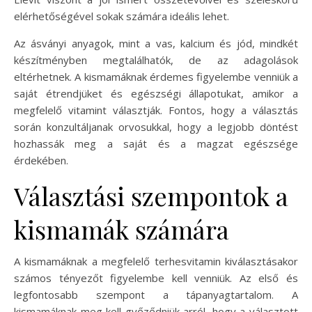
elérhetőségével sokak számára ideális lehet.
Az ásványi anyagok, mint a vas, kalcium és jód, mindkét
készítményben megtalálhatók, de az adagolások
eltérhetnek. A kismamáknak érdemes figyelembe venniük a
saját étrendjüket és egészségi állapotukat, amikor a
megfelelő vitamint választják. Fontos, hogy a választás
során konzultáljanak orvosukkal, hogy a legjobb döntést
hozhassák meg a saját és a magzat egészsége
érdekében.
Választási szempontok a
kismamák számára
A kismamáknak a megfelelő terhesvitamin kiválasztásakor
számos tényezőt figyelembe kell venniük. Az első és
legfontosabb szempont a tápanyagtartalom. A
kismamáknak meg kell győződniük arról, hogy a választott