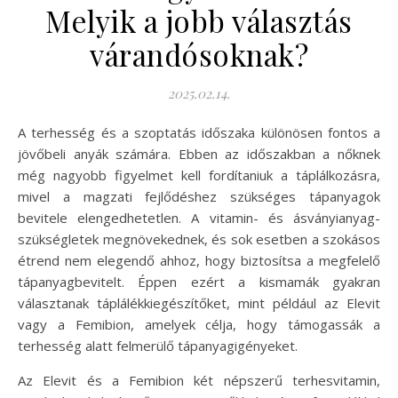
Melyik a jobb választás
várandósoknak?
2025.02.14.
A terhesség és a szoptatás időszaka különösen fontos a
jövőbeli anyák számára. Ebben az időszakban a nőknek
még nagyobb figyelmet kell fordítaniuk a táplálkozásra,
mivel a magzati fejlődéshez szükséges tápanyagok
bevitele elengedhetetlen. A vitamin- és ásványianyag-
szükségletek megnövekednek, és sok esetben a szokásos
étrend nem elegendő ahhoz, hogy biztosítsa a megfelelő
tápanyagbevitelt. Éppen ezért a kismamák gyakran
választanak táplálékkiegészítőket, mint például az Elevit
vagy a Femibion, amelyek célja, hogy támogassák a
terhesség alatt felmerülő tápanyagigényeket.
Az Elevit és a Femibion két népszerű terhesvitamin,