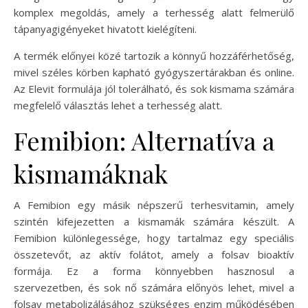
komplex megoldás, amely a terhesség alatt felmerülő
tápanyagigényeket hivatott kielégíteni.
A termék előnyei közé tartozik a könnyű hozzáférhetőség,
mivel széles körben kapható gyógyszertárakban és online.
Az Elevit formulája jól tolerálható, és sok kismama számára
megfelelő választás lehet a terhesség alatt.
Femibion: Alternatíva a
kismamáknak
A Femibion egy másik népszerű terhesvitamin, amely
szintén kifejezetten a kismamák számára készült. A
Femibion különlegessége, hogy tartalmaz egy speciális
összetevőt, az aktív folátot, amely a folsav bioaktív
formája. Ez a forma könnyebben hasznosul a
szervezetben, és sok nő számára előnyös lehet, mivel a
folsav metabolizálásához szükséges enzim működésében