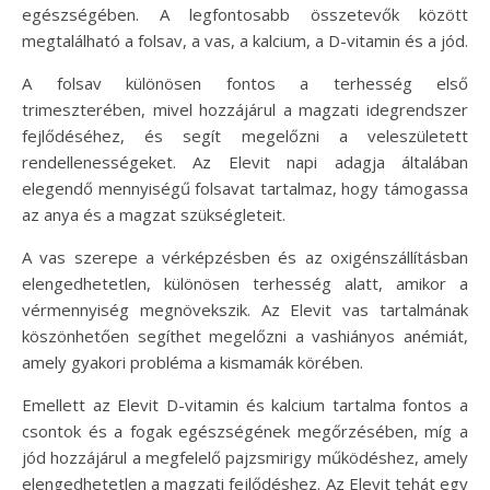
egészségében. A legfontosabb összetevők között
megtalálható a folsav, a vas, a kalcium, a D-vitamin és a jód.
A folsav különösen fontos a terhesség első
trimeszterében, mivel hozzájárul a magzati idegrendszer
fejlődéséhez, és segít megelőzni a veleszületett
rendellenességeket. Az Elevit napi adagja általában
elegendő mennyiségű folsavat tartalmaz, hogy támogassa
az anya és a magzat szükségleteit.
A vas szerepe a vérképzésben és az oxigénszállításban
elengedhetetlen, különösen terhesség alatt, amikor a
vérmennyiség megnövekszik. Az Elevit vas tartalmának
köszönhetően segíthet megelőzni a vashiányos anémiát,
amely gyakori probléma a kismamák körében.
Emellett az Elevit D-vitamin és kalcium tartalma fontos a
csontok és a fogak egészségének megőrzésében, míg a
jód hozzájárul a megfelelő pajzsmirigy működéshez, amely
elengedhetetlen a magzati fejlődéshez. Az Elevit tehát egy