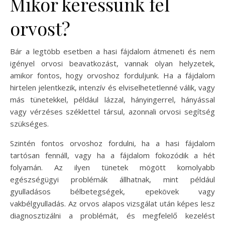
Mikor keressünk fel
orvost?
Bár a legtöbb esetben a hasi fájdalom átmeneti és nem
igényel orvosi beavatkozást, vannak olyan helyzetek,
amikor fontos, hogy orvoshoz forduljunk. Ha a fájdalom
hirtelen jelentkezik, intenzív és elviselhetetlenné válik, vagy
más tünetekkel, például lázzal, hányingerrel, hányással
vagy vérzéses széklettel társul, azonnali orvosi segítség
szükséges.
Szintén fontos orvoshoz fordulni, ha a hasi fájdalom
tartósan fennáll, vagy ha a fájdalom fokozódik a hét
folyamán. Az ilyen tünetek mögött komolyabb
egészségügyi problémák állhatnak, mint például
gyulladásos bélbetegségek, epekövek vagy
vakbélgyulladás. Az orvos alapos vizsgálat után képes lesz
diagnosztizálni a problémát, és megfelelő kezelést