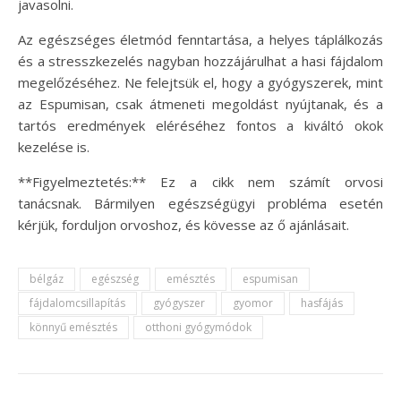
javasolni.
Az egészséges életmód fenntartása, a helyes táplálkozás
és a stresszkezelés nagyban hozzájárulhat a hasi fájdalom
megelőzéséhez. Ne felejtsük el, hogy a gyógyszerek, mint
az Espumisan, csak átmeneti megoldást nyújtanak, és a
tartós eredmények eléréséhez fontos a kiváltó okok
kezelése is.
**Figyelmeztetés:** Ez a cikk nem számít orvosi
tanácsnak. Bármilyen egészségügyi probléma esetén
kérjük, forduljon orvoshoz, és kövesse az ő ajánlásait.
bélgáz
egészség
emésztés
espumisan
fájdalomcsillapítás
gyógyszer
gyomor
hasfájás
könnyű emésztés
otthoni gyógymódok