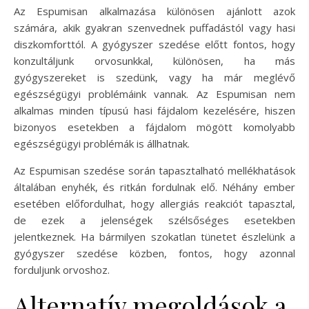
Az Espumisan alkalmazása különösen ajánlott azok
számára, akik gyakran szenvednek puffadástól vagy hasi
diszkomforttól. A gyógyszer szedése előtt fontos, hogy
konzultáljunk orvosunkkal, különösen, ha más
gyógyszereket is szedünk, vagy ha már meglévő
egészségügyi problémáink vannak. Az Espumisan nem
alkalmas minden típusú hasi fájdalom kezelésére, hiszen
bizonyos esetekben a fájdalom mögött komolyabb
egészségügyi problémák is állhatnak.
Az Espumisan szedése során tapasztalható mellékhatások
általában enyhék, és ritkán fordulnak elő. Néhány ember
esetében előfordulhat, hogy allergiás reakciót tapasztal,
de ezek a jelenségek szélsőséges esetekben
jelentkeznek. Ha bármilyen szokatlan tünetet észlelünk a
gyógyszer szedése közben, fontos, hogy azonnal
forduljunk orvoshoz.
Alternatív megoldások a