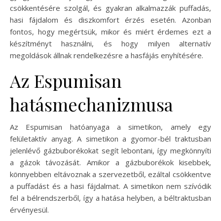
csökkentésére szolgál, és gyakran alkalmazzák puffadás,
hasi fájdalom és diszkomfort érzés esetén. Azonban
fontos, hogy megértsük, mikor és miért érdemes ezt a
készítményt használni, és hogy milyen alternatív
megoldások állnak rendelkezésre a hasfájás enyhítésére.
Az Espumisan
hatásmechanizmusa
Az Espumisan hatóanyaga a simetikon, amely egy
felületaktív anyag. A simetikon a gyomor-bél traktusban
jelenlévő gázbuborékokat segít lebontani, így megkönnyíti
a gázok távozását. Amikor a gázbuborékok kisebbek,
könnyebben eltávoznak a szervezetből, ezáltal csökkentve
a puffadást és a hasi fájdalmat. A simetikon nem szívódik
fel a bélrendszerből, így a hatása helyben, a béltraktusban
érvényesül.