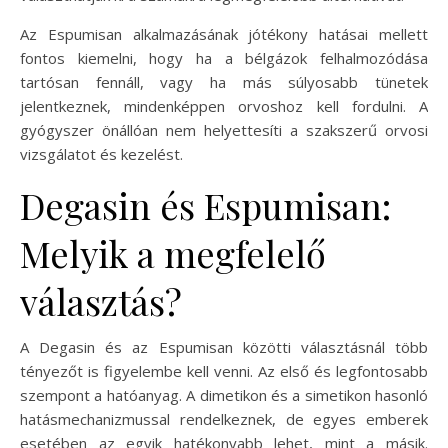
Az Espumisan alkalmazásának jótékony hatásai mellett
fontos kiemelni, hogy ha a bélgázok felhalmozódása
tartósan fennáll, vagy ha más súlyosabb tünetek
jelentkeznek, mindenképpen orvoshoz kell fordulni. A
gyógyszer önállóan nem helyettesíti a szakszerű orvosi
vizsgálatot és kezelést.
Degasin és Espumisan:
Melyik a megfelelő
választás?
A Degasin és az Espumisan közötti választásnál több
tényezőt is figyelembe kell venni. Az első és legfontosabb
szempont a hatóanyag. A dimetikon és a simetikon hasonló
hatásmechanizmussal rendelkeznek, de egyes emberek
esetében az egyik hatékonyabb lehet, mint a másik.