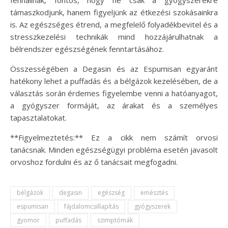
támaszkodjunk, hanem figyeljünk az étkezési szokásainkra
is. Az egészséges étrend, a megfelelő folyadékbevitel és a
stresszkezelési technikák mind hozzájárulhatnak a
bélrendszer egészségének fenntartásához.
Összességében a Degasin és az Espumisan egyaránt
hatékony lehet a puffadás és a bélgázok kezelésében, de a
választás során érdemes figyelembe venni a hatóanyagot,
a gyógyszer formáját, az árakat és a személyes
tapasztalatokat.
**Figyelmeztetés:** Ez a cikk nem számít orvosi
tanácsnak. Minden egészségügyi probléma esetén javasolt
orvoshoz fordulni és az ő tanácsait megfogadni.
bélgázok
degasin
egészség
emésztés
espumisan
fájdalomcsillapítás
gyógyszerek
gyomor
puffadás
szimptómák