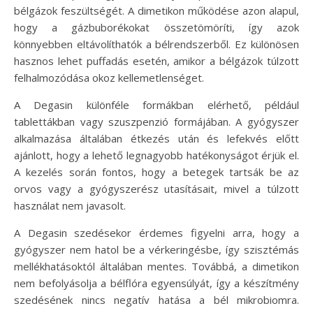
bélgázok feszültségét. A dimetikon működése azon alapul,
hogy a gázbuborékokat összetömöríti, így azok
könnyebben eltávolíthatók a bélrendszerből. Ez különösen
hasznos lehet puffadás esetén, amikor a bélgázok túlzott
felhalmozódása okoz kellemetlenséget.
A Degasin különféle formákban elérhető, például
tablettákban vagy szuszpenzió formájában. A gyógyszer
alkalmazása általában étkezés után és lefekvés előtt
ajánlott, hogy a lehető legnagyobb hatékonyságot érjük el.
A kezelés során fontos, hogy a betegek tartsák be az
orvos vagy a gyógyszerész utasításait, mivel a túlzott
használat nem javasolt.
A Degasin szedésekor érdemes figyelni arra, hogy a
gyógyszer nem hatol be a vérkeringésbe, így szisztémás
mellékhatásoktól általában mentes. Továbbá, a dimetikon
nem befolyásolja a bélflóra egyensúlyát, így a készítmény
szedésének nincs negatív hatása a bél mikrobiomra.