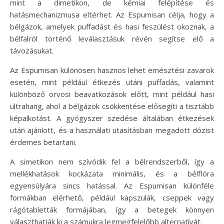
mint a dimetikon, de kémiai felépítése és
hatásmechanizmusa eltérhet. Az Espumisan célja, hogy a
bélgázok, amelyek puffadást és hasi feszülést okoznak, a
bélfalról történő leválasztásuk révén segítse elő a
távozásukat.
Az Espumisan különösen hasznos lehet emésztési zavarok
esetén, mint például étkezés utáni puffadás, valamint
különböző orvosi beavatkozások előtt, mint például hasi
ultrahang, ahol a bélgázok csökkentése elősegíti a tisztább
képalkotást. A gyógyszer szedése általában étkezések
után ajánlott, és a használati utasításban megadott dózist
érdemes betartani.
A simetikon nem szívódik fel a bélrendszerből, így a
mellékhatások kockázata minimális, és a bélflóra
egyensúlyára sincs hatással. Az Espumisan különféle
formákban elérhető, például kapszulák, cseppek vagy
rágótabletták formájában, így a betegek könnyen
választhatják ki a számukra legmegfelelőbb alternatívát.