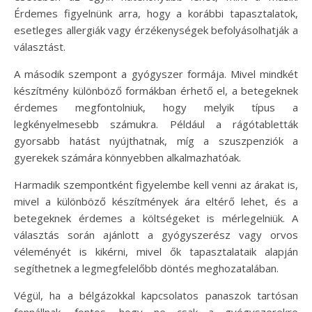
Érdemes figyelnünk arra, hogy a korábbi tapasztalatok,
esetleges allergiák vagy érzékenységek befolyásolhatják a
választást.
A második szempont a gyógyszer formája. Mivel mindkét
készítmény különböző formákban érhető el, a betegeknek
érdemes megfontolniuk, hogy melyik típus a
legkényelmesebb számukra. Például a rágótabletták
gyorsabb hatást nyújthatnak, míg a szuszpenziók a
gyerekek számára könnyebben alkalmazhatóak.
Harmadik szempontként figyelembe kell venni az árakat is,
mivel a különböző készítmények ára eltérő lehet, és a
betegeknek érdemes a költségeket is mérlegelniük. A
választás során ajánlott a gyógyszerész vagy orvos
véleményét is kikérni, mivel ők tapasztalataik alapján
segíthetnek a legmegfelelőbb döntés meghozatalában.
Végül, ha a bélgázokkal kapcsolatos panaszok tartósan
fennállnak, fontos, hogy ne csak a gyógyszerekre