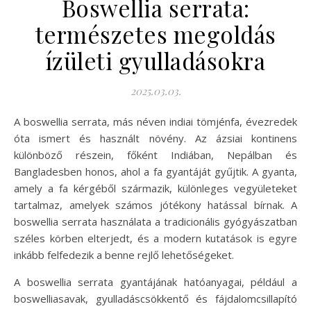
Boswellia serrata:
természetes megoldás
ízületi gyulladásokra
2025.03.03.
A boswellia serrata, más néven indiai tömjénfa, évezredek
óta ismert és használt növény. Az ázsiai kontinens
különböző részein, főként Indiában, Nepálban és
Bangladesben honos, ahol a fa gyantáját gyűjtik. A gyanta,
amely a fa kérgéből származik, különleges vegyületeket
tartalmaz, amelyek számos jótékony hatással bírnak. A
boswellia serrata használata a tradicionális gyógyászatban
széles körben elterjedt, és a modern kutatások is egyre
inkább felfedezik a benne rejlő lehetőségeket.
A boswellia serrata gyantájának hatóanyagai, például a
boswelliasavak, gyulladáscsökkentő és fájdalomcsillapító