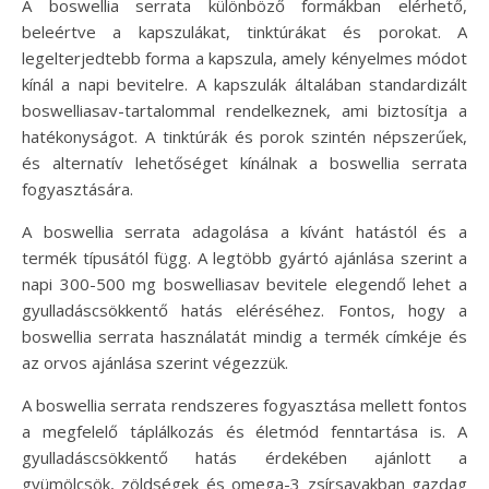
A boswellia serrata különböző formákban elérhető,
beleértve a kapszulákat, tinktúrákat és porokat. A
legelterjedtebb forma a kapszula, amely kényelmes módot
kínál a napi bevitelre. A kapszulák általában standardizált
boswelliasav-tartalommal rendelkeznek, ami biztosítja a
hatékonyságot. A tinktúrák és porok szintén népszerűek,
és alternatív lehetőséget kínálnak a boswellia serrata
fogyasztására.
A boswellia serrata adagolása a kívánt hatástól és a
termék típusától függ. A legtöbb gyártó ajánlása szerint a
napi 300-500 mg boswelliasav bevitele elegendő lehet a
gyulladáscsökkentő hatás eléréséhez. Fontos, hogy a
boswellia serrata használatát mindig a termék címkéje és
az orvos ajánlása szerint végezzük.
A boswellia serrata rendszeres fogyasztása mellett fontos
a megfelelő táplálkozás és életmód fenntartása is. A
gyulladáscsökkentő hatás érdekében ajánlott a
gyümölcsök, zöldségek és omega-3 zsírsavakban gazdag