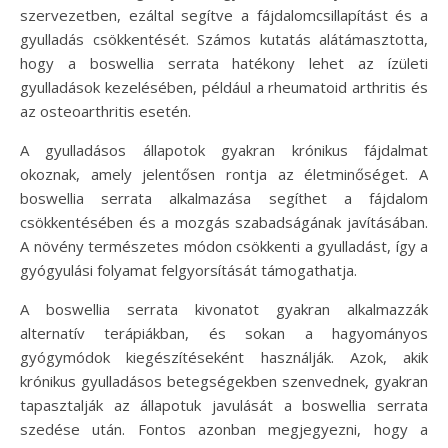
szervezetben, ezáltal segítve a fájdalomcsillapítást és a
gyulladás csökkentését. Számos kutatás alátámasztotta,
hogy a boswellia serrata hatékony lehet az ízületi
gyulladások kezelésében, például a rheumatoid arthritis és
az osteoarthritis esetén.
A gyulladásos állapotok gyakran krónikus fájdalmat
okoznak, amely jelentősen rontja az életminőséget. A
boswellia serrata alkalmazása segíthet a fájdalom
csökkentésében és a mozgás szabadságának javításában.
A növény természetes módon csökkenti a gyulladást, így a
gyógyulási folyamat felgyorsítását támogathatja.
A boswellia serrata kivonatot gyakran alkalmazzák
alternatív terápiákban, és sokan a hagyományos
gyógymódok kiegészítéseként használják. Azok, akik
krónikus gyulladásos betegségekben szenvednek, gyakran
tapasztalják az állapotuk javulását a boswellia serrata
szedése után. Fontos azonban megjegyezni, hogy a