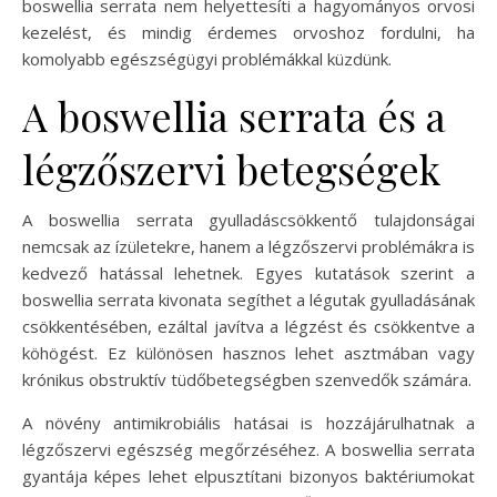
boswellia serrata nem helyettesíti a hagyományos orvosi
kezelést, és mindig érdemes orvoshoz fordulni, ha
komolyabb egészségügyi problémákkal küzdünk.
A boswellia serrata és a
légzőszervi betegségek
A boswellia serrata gyulladáscsökkentő tulajdonságai
nemcsak az ízületekre, hanem a légzőszervi problémákra is
kedvező hatással lehetnek. Egyes kutatások szerint a
boswellia serrata kivonata segíthet a légutak gyulladásának
csökkentésében, ezáltal javítva a légzést és csökkentve a
köhögést. Ez különösen hasznos lehet asztmában vagy
krónikus obstruktív tüdőbetegségben szenvedők számára.
A növény antimikrobiális hatásai is hozzájárulhatnak a
légzőszervi egészség megőrzéséhez. A boswellia serrata
gyantája képes lehet elpusztítani bizonyos baktériumokat