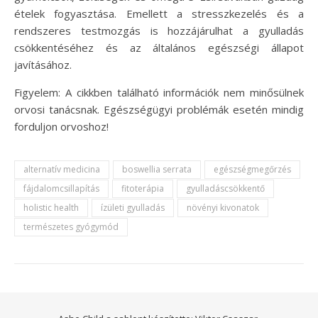
ételek fogyasztása. Emellett a stresszkezelés és a
rendszeres testmozgás is hozzájárulhat a gyulladás
csökkentéséhez és az általános egészségi állapot
javításához.
Figyelem: A cikkben található információk nem minősülnek
orvosi tanácsnak. Egészségügyi problémák esetén mindig
forduljon orvoshoz!
alternatív medicina
boswellia serrata
egészségmegőrzés
fájdalomcsillapítás
fitoterápia
gyulladáscsökkentő
holistic health
ízületi gyulladás
növényi kivonatok
természetes gyógymód