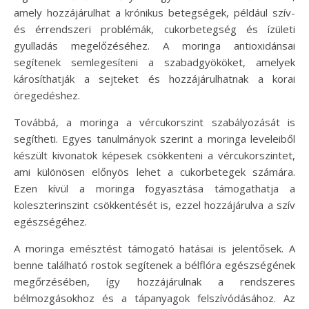
amely hozzájárulhat a krónikus betegségek, például szív-
és érrendszeri problémák, cukorbetegség és ízületi
gyulladás megelőzéséhez. A moringa antioxidánsai
segítenek semlegesíteni a szabadgyököket, amelyek
károsíthatják a sejteket és hozzájárulhatnak a korai
öregedéshez.
Továbbá, a moringa a vércukorszint szabályozását is
segítheti. Egyes tanulmányok szerint a moringa leveleiből
készült kivonatok képesek csökkenteni a vércukorszintet,
ami különösen előnyös lehet a cukorbetegek számára.
Ezen kívül a moringa fogyasztása támogathatja a
koleszterinszint csökkentését is, ezzel hozzájárulva a szív
egészségéhez.
A moringa emésztést támogató hatásai is jelentősek. A
benne található rostok segítenek a bélflóra egészségének
megőrzésében, így hozzájárulnak a rendszeres
bélmozgásokhoz és a tápanyagok felszívódásához. Az