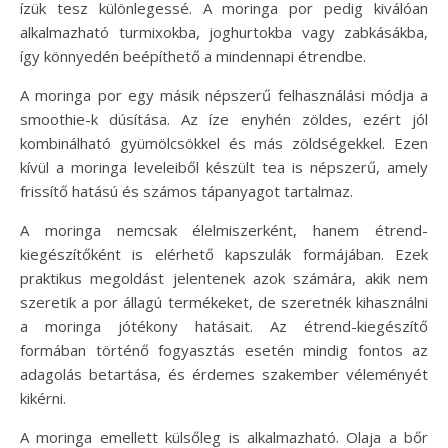
ízük tesz különlegessé. A moringa por pedig kiválóan
alkalmazható turmixokba, joghurtokba vagy zabkásákba,
így könnyedén beépíthető a mindennapi étrendbe.
A moringa por egy másik népszerű felhasználási módja a
smoothie-k dúsítása. Az íze enyhén zöldes, ezért jól
kombinálható gyümölcsökkel és más zöldségekkel. Ezen
kívül a moringa leveleiből készült tea is népszerű, amely
frissítő hatású és számos tápanyagot tartalmaz.
A moringa nemcsak élelmiszerként, hanem étrend-
kiegészítőként is elérhető kapszulák formájában. Ezek
praktikus megoldást jelentenek azok számára, akik nem
szeretik a por állagú termékeket, de szeretnék kihasználni
a moringa jótékony hatásait. Az étrend-kiegészítő
formában történő fogyasztás esetén mindig fontos az
adagolás betartása, és érdemes szakember véleményét
kikérni.
A moringa emellett külsőleg is alkalmazható. Olaja a bőr