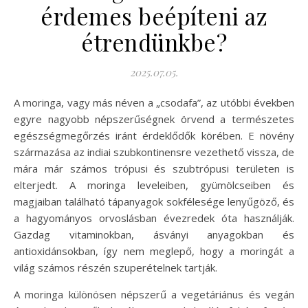
érdemes beépíteni az
étrendünkbe?
2025.07.05.
A moringa, vagy más néven a „csodafa”, az utóbbi években
egyre nagyobb népszerűségnek örvend a természetes
egészségmegőrzés iránt érdeklődők körében. E növény
származása az indiai szubkontinensre vezethető vissza, de
mára már számos trópusi és szubtrópusi területen is
elterjedt. A moringa leveleiben, gyümölcseiben és
magjaiban található tápanyagok sokfélesége lenyűgöző, és
a hagyományos orvoslásban évezredek óta használják.
Gazdag vitaminokban, ásványi anyagokban és
antioxidánsokban, így nem meglepő, hogy a moringát a
világ számos részén szuperételnek tartják.
A moringa különösen népszerű a vegetáriánus és vegán