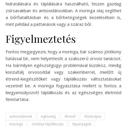
hidratálására és táplálására használható, hiszen gazdag
zsírsavakban és antioxidánsokban. A moringa olaj segíthet
a bőrfiatalításban és a bőrbetegségek kezelésében is,
mint például a pattanások vagy a száraz bőr.
Figyelmeztetés
Fontos megjegyezni, hogy a moringa, bár számos jótékony
hatással bír, nem helyettesíti a szakszerű orvosi tanácsot.
Ha bármilyen egészségügyi problémával küzdesz, mindig
konzultálj orvosoddal vagy szakemberrel, mielőtt új
étrend-kiegészítőket vagy táplálkozási változtatásokat
vezetnél be. A moringa fogyasztása mellett is fontos a
kiegyensúlyozott táplálkozás és az egészséges életmód
fenntartása.
antioxidánsok
egészség
étrend
fitoterápia
moringa
növényi táplálkozás
tápanyagok