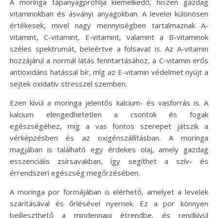
A moringa tápanyagprofilja kiemelkedő, hiszen gazdag
vitaminokban és ásványi anyagokban. A levelei különösen
értékesek, mivel nagy mennyiségben tartalmaznak A-
vitamint, C-vitamint, E-vitamint, valamint a B-vitaminok
széles spektrumát, beleértve a folsavat is. Az A-vitamin
hozzájárul a normál látás fenntartásához, a C-vitamin erős
antioxidáns hatással bír, míg az E-vitamin védelmet nyújt a
sejtek oxidatív stresszel szemben.
Ezen kívül a moringa jelentős kalcium- és vasforrás is. A
kalcium elengedhetetlen a csontok és fogak
egészségéhez, míg a vas fontos szerepet játszik a
vérképzésben és az oxigénszállításban. A moringa
magjában is található egy érdekes olaj, amely gazdag
esszenciális zsírsavakban, így segíthet a szív- és
érrendszeri egészség megőrzésében.
A moringa por formájában is elérhető, amelyet a levelek
szárításával és őrlésével nyernek. Ez a por könnyen
beilleszthető a mindennapi étrendbe, és rendkívül