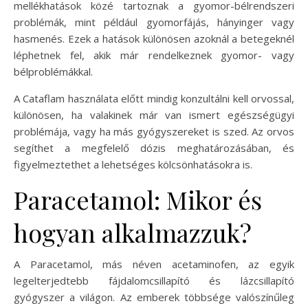
mellékhatások közé tartoznak a gyomor-bélrendszeri
problémák, mint például gyomorfájás, hányinger vagy
hasmenés. Ezek a hatások különösen azoknál a betegeknél
léphetnek fel, akik már rendelkeznek gyomor- vagy
bélproblémákkal.
A Cataflam használata előtt mindig konzultálni kell orvossal,
különösen, ha valakinek már van ismert egészségügyi
problémája, vagy ha más gyógyszereket is szed. Az orvos
segíthet a megfelelő dózis meghatározásában, és
figyelmeztethet a lehetséges kölcsönhatásokra is.
Paracetamol: Mikor és
hogyan alkalmazzuk?
A Paracetamol, más néven acetaminofen, az egyik
legelterjedtebb fájdalomcsillapító és lázcsillapító
gyógyszer a világon. Az emberek többsége valószínűleg