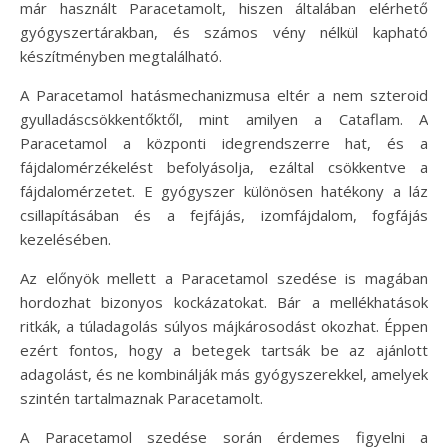
már használt Paracetamolt, hiszen általában elérhető
gyógyszertárakban, és számos vény nélkül kapható
készítményben megtalálható.
A Paracetamol hatásmechanizmusa eltér a nem szteroid
gyulladáscsökkentőktől, mint amilyen a Cataflam. A
Paracetamol a központi idegrendszerre hat, és a
fájdalomérzékelést befolyásolja, ezáltal csökkentve a
fájdalomérzetet. E gyógyszer különösen hatékony a láz
csillapításában és a fejfájás, izomfájdalom, fogfájás
kezelésében.
Az előnyök mellett a Paracetamol szedése is magában
hordozhat bizonyos kockázatokat. Bár a mellékhatások
ritkák, a túladagolás súlyos májkárosodást okozhat. Éppen
ezért fontos, hogy a betegek tartsák be az ajánlott
adagolást, és ne kombinálják más gyógyszerekkel, amelyek
szintén tartalmaznak Paracetamolt.
A Paracetamol szedése során érdemes figyelni a