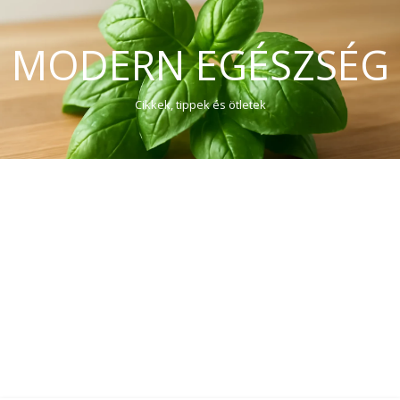
MODERN EGÉSZSÉG
Cikkek, tippek és ötletek