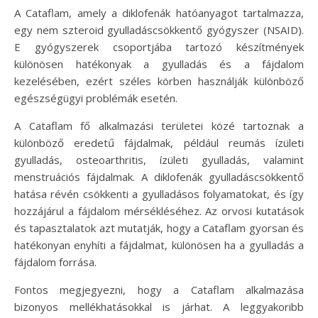
A Cataflam, amely a diklofenák hatóanyagot tartalmazza,
egy nem szteroid gyulladáscsökkentő gyógyszer (NSAID).
E gyógyszerek csoportjába tartozó készítmények
különösen hatékonyak a gyulladás és a fájdalom
kezelésében, ezért széles körben használják különböző
egészségügyi problémák esetén.
A Cataflam fő alkalmazási területei közé tartoznak a
különböző eredetű fájdalmak, például reumás ízületi
gyulladás, osteoarthritis, ízületi gyulladás, valamint
menstruációs fájdalmak. A diklofenák gyulladáscsökkentő
hatása révén csökkenti a gyulladásos folyamatokat, és így
hozzájárul a fájdalom mérsékléséhez. Az orvosi kutatások
és tapasztalatok azt mutatják, hogy a Cataflam gyorsan és
hatékonyan enyhíti a fájdalmat, különösen ha a gyulladás a
fájdalom forrása.
Fontos megjegyezni, hogy a Cataflam alkalmazása
bizonyos mellékhatásokkal is járhat. A leggyakoribb