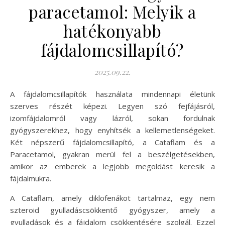
paracetamol: Melyik a
hatékonyabb
fájdalomcsillapító?
2025.09.22.
A fájdalomcsillapítók használata mindennapi életünk
szerves részét képezi. Legyen szó fejfájásról,
izomfájdalomról vagy lázról, sokan fordulnak
gyógyszerekhez, hogy enyhítsék a kellemetlenségeket.
Két népszerű fájdalomcsillapító, a Cataflam és a
Paracetamol, gyakran merül fel a beszélgetésekben,
amikor az emberek a legjobb megoldást keresik a
fájdalmukra.
A Cataflam, amely diklofenákot tartalmaz, egy nem
szteroid gyulladáscsökkentő gyógyszer, amely a
gyulladások és a fájdalom csökkentésére szolgál. Ezzel