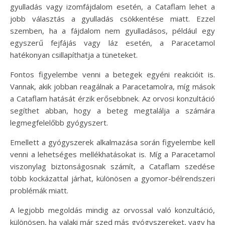
gyulladás vagy izomfájdalom esetén, a Cataflam lehet a
jobb választás a gyulladás csökkentése miatt. Ezzel
szemben, ha a fájdalom nem gyulladásos, például egy
egyszerű fejfájás vagy láz esetén, a Paracetamol
hatékonyan csillapíthatja a tüneteket.
Fontos figyelembe venni a betegek egyéni reakcióit is.
Vannak, akik jobban reagálnak a Paracetamolra, míg mások
a Cataflam hatását érzik erősebbnek. Az orvosi konzultáció
segíthet abban, hogy a beteg megtalálja a számára
legmegfelelőbb gyógyszert.
Emellett a gyógyszerek alkalmazása során figyelembe kell
venni a lehetséges mellékhatásokat is. Míg a Paracetamol
viszonylag biztonságosnak számít, a Cataflam szedése
több kockázattal járhat, különösen a gyomor-bélrendszeri
problémák miatt.
A legjobb megoldás mindig az orvossal való konzultáció,
különösen, ha valaki már szed más gyógyszereket, vagy ha