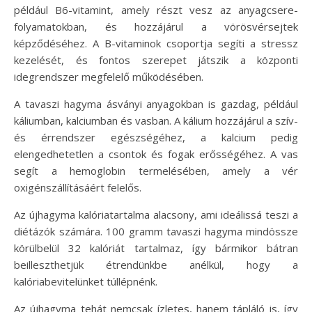
például B6-vitamint, amely részt vesz az anyagcsere-
folyamatokban, és hozzájárul a vörösvérsejtek
képződéséhez. A B-vitaminok csoportja segíti a stressz
kezelését, és fontos szerepet játszik a központi
idegrendszer megfelelő működésében.
A tavaszi hagyma ásványi anyagokban is gazdag, például
káliumban, kalciumban és vasban. A kálium hozzájárul a szív-
és érrendszer egészségéhez, a kalcium pedig
elengedhetetlen a csontok és fogak erősségéhez. A vas
segít a hemoglobin termelésében, amely a vér
oxigénszállításáért felelős.
Az újhagyma kalóriatartalma alacsony, ami ideálissá teszi a
diétázók számára. 100 gramm tavaszi hagyma mindössze
körülbelül 32 kalóriát tartalmaz, így bármikor bátran
beilleszthetjük étrendünkbe anélkül, hogy a
kalóriabevitelünket túllépnénk.
Az újhagyma tehát nemcsak ízletes, hanem tápláló is, így