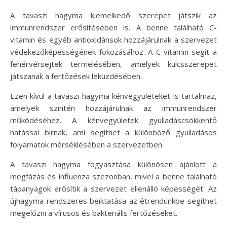
A tavaszi hagyma kiemelkedő szerepet játszik az
immunrendszer erősítésében is. A benne található C-
vitamin és egyéb antioxidánsok hozzájárulnak a szervezet
védekezőképességének fokozásához. A C-vitamin segít a
fehérvérsejtek termelésében, amelyek kulcsszerepet
játszanak a fertőzések leküzdésében.
Ezen kívül a tavaszi hagyma kénvegyületeket is tartalmaz,
amelyek szintén hozzájárulnak az immunrendszer
működéséhez. A kénvegyületek gyulladáscsökkentő
hatással bírnak, ami segíthet a különböző gyulladásos
folyamatok mérséklésében a szervezetben.
A tavaszi hagyma fogyasztása különösen ajánlott a
megfázás és influenza szezonban, mivel a benne található
tápanyagok erősítik a szervezet ellenálló képességét. Az
újhagyma rendszeres beiktatása az étrendünkbe segíthet
megelőzni a vírusos és bakteriális fertőzéseket.