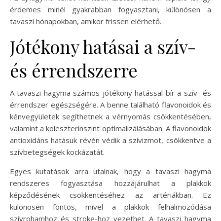
érdemes minél gyakrabban fogyasztani, különösen a
tavaszi hónapokban, amikor frissen elérhető.
Jótékony hatásai a szív-
és érrendszerre
A tavaszi hagyma számos jótékony hatással bír a szív- és
érrendszer egészségére. A benne található flavonoidok és
kénvegyületek segíthetnek a vérnyomás csökkentésében,
valamint a koleszterinszint optimalizálásában. A flavonoidok
antioxidáns hatásuk révén védik a szívizmot, csökkentve a
szívbetegségek kockázatát.
Egyes kutatások arra utalnak, hogy a tavaszi hagyma
rendszeres fogyasztása hozzájárulhat a plakkok
képződésének csökkentéséhez az artériákban. Ez
különösen fontos, mivel a plakkok felhalmozódása
szívrohamhoz és stroke-hoz vezethet. A tavaszi hagyma