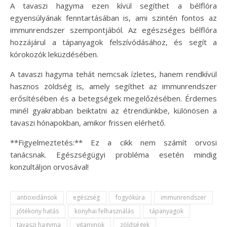
A tavaszi hagyma ezen kívül segíthet a bélflóra
egyensúlyának fenntartásában is, ami szintén fontos az
immunrendszer szempontjából. Az egészséges bélflóra
hozzájárul a tápanyagok felszívódásához, és segít a
kórokozók leküzdésében.
A tavaszi hagyma tehát nemcsak ízletes, hanem rendkívül
hasznos zöldség is, amely segíthet az immunrendszer
erősítésében és a betegségek megelőzésében. Érdemes
minél gyakrabban beiktatni az étrendünkbe, különösen a
tavaszi hónapokban, amikor frissen elérhető.
**Figyelmeztetés:** Ez a cikk nem számít orvosi
tanácsnak. Egészségügyi probléma esetén mindig
konzultáljon orvosával!
antioxidánsok
egészség
fogyókúra
immunrendszer
jótékony hatás
konyhai felhasználás
tápanyagok
tavaszi hagyma
vitaminok
zöldségek