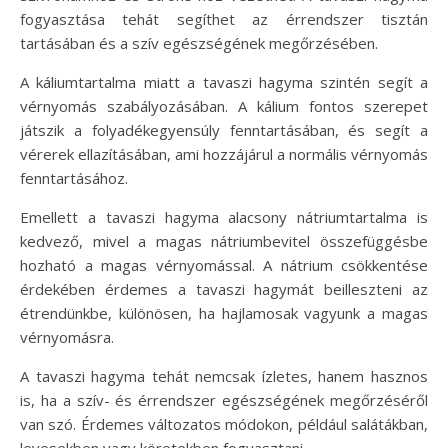
fogyasztása tehát segíthet az érrendszer tisztán
tartásában és a szív egészségének megőrzésében.
A káliumtartalma miatt a tavaszi hagyma szintén segít a
vérnyomás szabályozásában. A kálium fontos szerepet
játszik a folyadékegyensúly fenntartásában, és segít a
vérerek ellazításában, ami hozzájárul a normális vérnyomás
fenntartásához.
Emellett a tavaszi hagyma alacsony nátriumtartalma is
kedvező, mivel a magas nátriumbevitel összefüggésbe
hozható a magas vérnyomással. A nátrium csökkentése
érdekében érdemes a tavaszi hagymát beilleszteni az
étrendünkbe, különösen, ha hajlamosak vagyunk a magas
vérnyomásra.
A tavaszi hagyma tehát nemcsak ízletes, hanem hasznos
is, ha a szív- és érrendszer egészségének megőrzéséről
van szó. Érdemes változatos módokon, például salátákban,
levesekben vagy köretekben fogyasztani.