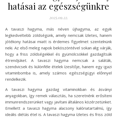
hatásai az egészségünkre
2025.09.22.
A tavaszi hagyma, más néven újhagyma, az egyik
legkedveltebb zöldségünk, amely nemcsak ízletes, hanem
jótékony hatásai miatt is érdemes figyelmet szentelnünk
neki. Az első meleg napok beköszöntével sokan alig várják,
hogy a friss zöldségekkel és gyümölcsökkel gazdagítsák
étrendjüket. A tavaszi hagyma nemcsak a saláták,
szendvicsek és különféle ételek ízesítője, hanem egy igazi
vitaminbomba is, amely számos egészségügyi előnnyel
rendelkezik.
A tavaszi hagyma gazdag vitaminokban és ásványi
anyagokban, így remek választás, ha szeretnénk erősíteni
immunrendszerünket vagy javítani általános közérzetünket.
Emellett a tavaszi hagyma alacsony kalóriatartalmú, így
ideális diétás étel is. A tavaszi hagyma ízletes és friss zöld