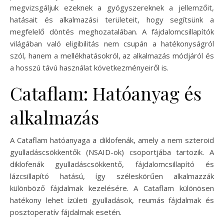
megvizsgáljuk ezeknek a gyógyszereknek a jellemzőit,
hatásait és alkalmazási területeit, hogy segítsünk a
megfelelő döntés meghozatalában. A fájdalomcsillapítók
világában való eligibilitás nem csupán a hatékonyságról
szól, hanem a mellékhatásokról, az alkalmazás módjáról és
a hosszú távú használat következményeiről is.
Cataflam: Hatóanyag és
alkalmazás
A Cataflam hatóanyaga a diklofenák, amely a nem szteroid
gyulladáscsökkentők (NSAID-ok) csoportjába tartozik. A
diklofenák gyulladáscsökkentő, fájdalomcsillapító és
lázcsillapító hatású, így széleskörűen alkalmazzák
különböző fájdalmak kezelésére. A Cataflam különösen
hatékony lehet ízületi gyulladások, reumás fájdalmak és
posztoperatív fájdalmak esetén.