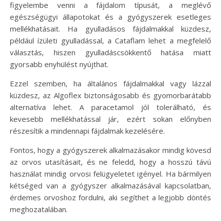
figyelembe venni a fájdalom típusát, a meglévő
egészségügyi állapotokat és a gyógyszerek esetleges
mellékhatásait. Ha gyulladásos fájdalmakkal küzdesz,
például ízületi gyulladással, a Cataflam lehet a megfelelő
választás, hiszen gyulladáscsökkentő hatása miatt
gyorsabb enyhülést nyújthat.
Ezzel szemben, ha általános fájdalmakkal vagy lázzal
küzdesz, az Algoflex biztonságosabb és gyomorbarátabb
alternatíva lehet. A paracetamol jól tolerálható, és
kevesebb mellékhatással jár, ezért sokan előnyben
részesítik a mindennapi fájdalmak kezelésére.
Fontos, hogy a gyógyszerek alkalmazásakor mindig kövesd
az orvos utasításait, és ne feledd, hogy a hosszú távú
használat mindig orvosi felügyeletet igényel. Ha bármilyen
kétséged van a gyógyszer alkalmazásával kapcsolatban,
érdemes orvoshoz fordulni, aki segíthet a legjobb döntés
meghozatalában.