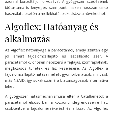
azonnal konzultáljon orvosával. A gyógyszer szedésének
időtartama is lényeges szempont, hiszen hosszan tartó
használata esetén a mellékhatások kockázata növekedhet.
Algoflex: Hatóanyag és
alkalmazás
Az Algoflex hatóanyaga a paracetamol, amely szintén egy
jól ismert fájdalomcsillapító és lázcsillapító szer. A
paracetamol különösen népszerű a fejfájás, izomfájdalmak,
megfázásos tünetek és láz kezelésére. Az Algoflex a
fájdalomcsillapító hatása mellett gyomorbarátabb, mint sok
más NSAID, így sokak számára biztonságosabb alternatíva
lehet.
A gyógyszer hatásmechanizmusa eltér a Cataflamétól; a
paracetamol elsősorban a központi idegrendszerre hat,
csökkentve a fájdalomérzékelést és a lázat. Az Algoflex