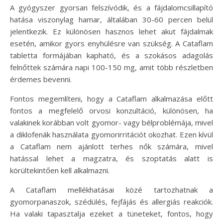
A gyógyszer gyorsan felszívódik, és a fájdalomcsillapító
hatása viszonylag hamar, általában 30-60 percen belül
jelentkezik. Ez különösen hasznos lehet akut fájdalmak
esetén, amikor gyors enyhülésre van szükség. A Cataflam
tabletta formájában kapható, és a szokásos adagolás
felnőttek számára napi 100-150 mg, amit több részletben
érdemes bevenni.
Fontos megemlíteni, hogy a Cataflam alkalmazása előtt
fontos a megfelelő orvosi konzultáció, különösen, ha
valakinek korábban volt gyomor- vagy bélproblémája, mivel
a diklofenák használata gyomorirritációt okozhat. Ezen kívül
a Cataflam nem ajánlott terhes nők számára, mivel
hatással lehet a magzatra, és szoptatás alatt is
körültekintően kell alkalmazni.
A Cataflam mellékhatásai közé tartozhatnak a
gyomorpanaszok, szédülés, fejfájás és allergiás reakciók.
Ha valaki tapasztalja ezeket a tüneteket, fontos, hogy