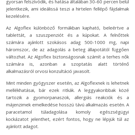
gyorsan felszívódik, és hatása általában 30-60 percen belül
jelentkezik, ami ideálissá teszi a hirtelen fellépő fájdalmak
kezelésére.
Az Algoflex különböző formákban kapható, beleértve a
tablettát, a szuszpenziót és a kúpokat. A felnőttek
számára ajánlott szokásos adag 500-1000 mg, napi
háromszor, de az adagolás a beteg állapotától függően
változhat. Az Algoflex biztonságosnak számít a terhes nők
számára is, azonban a szoptatás alatt történő
alkalmazásról orvosi konzultáció javasolt.
Mint minden gyógyszer esetén, az Algoflexnek is lehetnek
mellékhatásai, bár ezek ritkák. A leggyakoribbak közé
tartozik a gyomorpanaszok, allergiás reakciók és a
májenzimek emelkedése hosszú távú alkalmazás esetén. A
paracetamol túladagolása komoly egészségügyi
kockázatot jelenthet, ezért fontos, hogy ne lépjük túl az
ajánlott adagot.