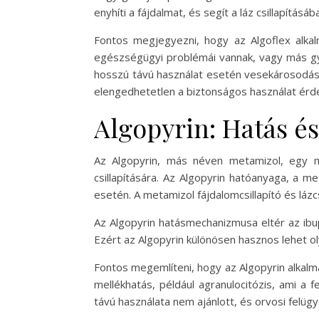
enyhíti a fájdalmat, és segít a láz csillapításába
Fontos megjegyezni, hogy az Algoflex alka
egészségügyi problémái vannak, vagy más gyó
hosszú távú használat esetén vesekárosodás 
elengedhetetlen a biztonságos használat érd
Algopyrin: Hatás és
Az Algopyrin, más néven metamizol, egy má
csillapítására. Az Algopyrin hatóanyaga, a m
esetén. A metamizol fájdalomcsillapító és lázc
Az Algopyrin hatásmechanizmusa eltér az ibu
Ezért az Algopyrin különösen hasznos lehet 
Fontos megemlíteni, hogy az Algopyrin alkalm
mellékhatás, például agranulocitózis, ami a
távú használata nem ajánlott, és orvosi felügy