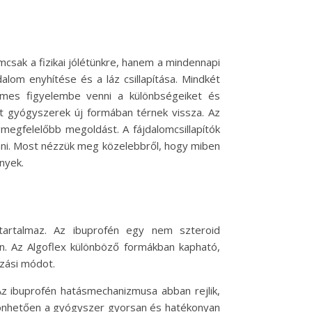
mcsak a fizikai jólétünkre, hanem a mindennapi
alom enyhítése és a láz csillapítása. Mindkét
emes figyelembe venni a különbségeiket és
lt gyógyszerek új formában térnek vissza. Az
megfelelőbb megoldást. A fájdalomcsillapítók
nni. Most nézzük meg közelebbről, hogy miben
nyek.
 tartalmaz. Az ibuprofén egy nem szteroid
n. Az Algoflex különböző formákban kapható,
azási módot.
 Az ibuprofén hatásmechanizmusa abban rejlik,
szönhetően a gyógyszer gyorsan és hatékonyan