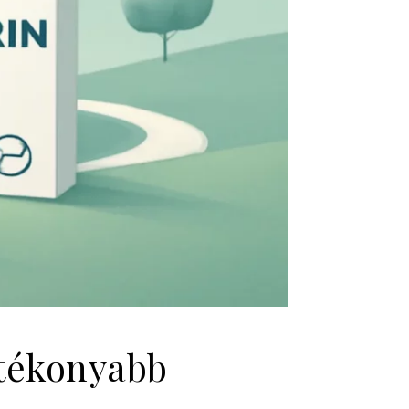
K
atékonyabb