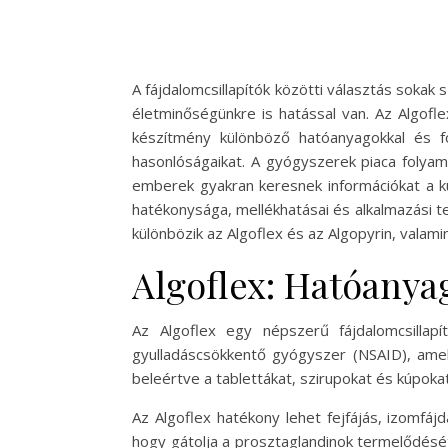
A fájdalomcsillapítók közötti választás sokak
életminőségünkre is hatással van. Az Algofle
készítmény különböző hatóanyagokkal és f
hasonlóságaikat. A gyógyszerek piaca folyam
emberek gyakran keresnek információkat a kü
hatékonysága, mellékhatásai és alkalmazási 
különbözik az Algoflex és az Algopyrin, valam
Algoflex: Hatóanya
Az Algoflex egy népszerű fájdalomcsillap
gyulladáscsökkentő gyógyszer (NSAID), amel
beleértve a tablettákat, szirupokat és kúpok
Az Algoflex hatékony lehet fejfájás, izomfáj
hogy gátolja a prosztaglandinok termelődésé