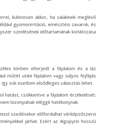
rel, különösen akkor, ha valakinek meglévő
ldául gyomorirritáció, emésztési zavarok, és
ógyszer szedésének időtartamának korlátozása
zéles körben elterjedt a fájdalom és a láz
ául műtét utáni fájdalom vagy súlyos fejfájás
r, így sok esetben elsődleges választás lehet.
l hatást, csökkentve a fájdalom érzékelését.
 nem bizonyulnak eléggé hatékonynak.
amizol szedésekor előfordulhat vérképzőszervi
zményekkel járhat. Ezért az Algopyrin hosszú