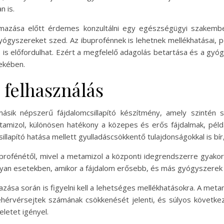
n is.
lmazása előtt érdemes konzultálni egy egészségügyi szakember
gyszereket szed. Az ibuprofénnek is lehetnek mellékhatásai, pé
is előfordulhat. Ezért a megfelelő adagolás betartása és a gy
ekében.
 felhasználás
sik népszerű fájdalomcsillapító készítmény, amely szintén s
etamizol, különösen hatékony a közepes és erős fájdalmak, péld
sillapító hatása mellett gyulladáscsökkentő tulajdonságokkal is bí
profénétől, mivel a metamizol a központi idegrendszerre gyakoro
olyan esetekben, amikor a fájdalom erősebb, és más gyógyszerek
azása során is figyelni kell a lehetséges mellékhatásokra. A met
 fehérvérsejtek számának csökkenését jelenti, és súlyos követke
eletet igényel.