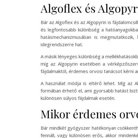
Algoflex és Algopy
Bár az Algoflex és az Algopyrin is fájdalomcs
és legfontosabb különbség a hatóanyagokban 
hatásmechanizmusában is megmutatkozik, 
idegrendszerre hat.
A másik lényeges különbség a mellékhatásokba
míg az Algopyrin esetében a vérképzőszervi
fájdalmaktól, érdemes orvosi tanácsot kérni 
A használat módja is eltérő lehet. Míg az A
formában érhető el, ami gyorsabb hatást bizt
különösen súlyos fájdalmak esetén.
Mikor érdemes orv
Bár mindkét gyógyszer hatékonyan csökkenthe
fennáll, vagy különösen erős, akkor mindenké