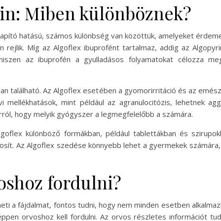
rin: Miben különböznek?
illapító hatású, számos különbség van közöttük, amelyeket érdem
rejlik. Míg az Algoflex ibuprofént tartalmaz, addig az Algopy
hiszen az ibuprofén a gyulladásos folyamatokat célozza me
n található. Az Algoflex esetében a gyomorirritáció és az emés
 mellékhatások, mint például az agranulocitózis, lehetnek ag
arról, hogy melyik gyógyszer a legmegfelelőbb a számára.
lgoflex különböző formákban, például tablettákban és szirupokb
osít. Az Algoflex szedése könnyebb lehet a gyermekek számára, m
oshoz fordulni?
ti a fájdalmat, fontos tudni, hogy nem minden esetben alkalmaz
ppen orvoshoz kell fordulni. Az orvos részletes információt tud