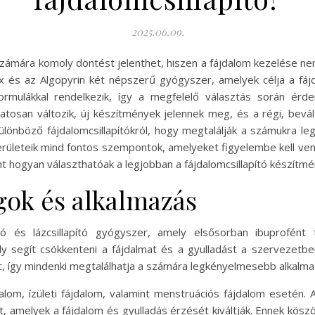
2025.06.09.
 számára komoly döntést jelenthet, hiszen a fájdalom kezelése ne
x és az Algopyrin két népszerű gyógyszer, amelyek célja a fájd
ormulákkal rendelkezik, így a megfelelő választás során érd
atosan változik, új készítmények jelennek meg, és a régi, bevá
lönböző fájdalomcsillapítókról, hogy megtalálják a számukra leg
területeik mind fontos szempontok, amelyeket figyelembe kell ve
int hogyan választhatóak a legjobban a fájdalomcsillapító készítmé
gok és alkalmazás
ító és lázcsillapító gyógyszer, amely elsősorban ibuprofént
y segít csökkenteni a fájdalmat és a gyulladást a szervezetbe
at, így mindenki megtalálhatja a számára legkényelmesebb alkalm
dalom, ízületi fájdalom, valamint menstruációs fájdalom esetén.
t, amelyek a fájdalom és gyulladás érzését kiváltják. Ennek kö