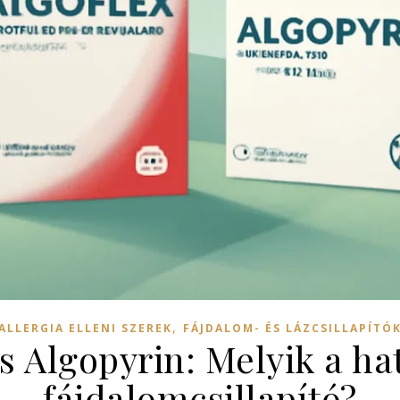
,
ALLERGIA ELLENI SZEREK
FÁJDALOM- ÉS LÁZCSILLAPÍTÓ
és Algopyrin: Melyik a h
fájdalomcsillapító?