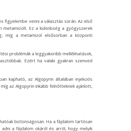
es figyelembe venni a választás során. Az első
rin metamizolt. Ez a különbség a gyógyszerek
g, míg a metamizol elsősorban a központi
ztési problémák a leggyakoribb mellékhatások,
gasztóbbak. Ezért ha valaki gyakran szenved
an kapható, az Algopyrin általában injekciós
íg az Algopyrin inkább felnőtteknek ajánlott,
hatóak biztonságosan. Ha a fájdalom tartósan
 adni a fájdalom okáról és arról, hogy melyik