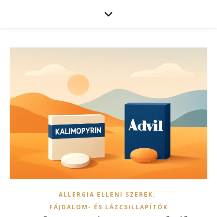
,
ALLERGIA ELLENI SZEREK
FÁJDALOM- ÉS LÁZCSILLAPÍTÓK