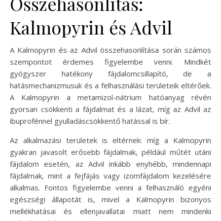
Összehasonlítás:
Kalmopyrin és Advil
A Kalmopyrin és az Advil összehasonlítása során számos
szempontot érdemes figyelembe venni. Mindkét
gyógyszer hatékony fájdalomcsillapító, de a
hatásmechanizmusuk és a felhasználási területeik eltérőek.
A Kalmopyrin a metamizol-nátrium hatóanyag révén
gyorsan csökkenti a fájdalmat és a lázat, míg az Advil az
ibuprofénnel gyulladáscsökkentő hatással is bír.
Az alkalmazási területek is eltérnek: míg a Kalmopyrin
gyakran javasolt erősebb fájdalmak, például műtét utáni
fájdalom esetén, az Advil inkább enyhébb, mindennapi
fájdalmak, mint a fejfájás vagy izomfájdalom kezelésére
alkalmas. Fontos figyelembe venni a felhasználó egyéni
egészségi állapotát is, mivel a Kalmopyrin bizonyos
mellékhatásai és ellenjavallatai miatt nem mindenki