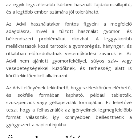
az egyik legszélesebb körben használt fájdalomcsillapító,
és a legtöbb ember számára jól tolerálható.
Az Advil használatakor fontos figyelni a megfelelő
adagolásra, mivel a túlzott használat gyomor- és
bélrendszeri problémákat okozhat. A leggyakoribb
mellékhatások közé tartozik a gyomorégés, hányinger, és
ritkábban előfordulhatnak veseműködési zavarok is. Az
Advil nem ajánlott gyomorfekéllyel, súlyos szív- vagy
vesebetegségekkel küzdőknek, és terhesség alatt is
körültekintően kell alkalmazni.
Az Advil előnyének tekinthető, hogy széleskörűen elérhető,
és sokféle formában kapható, például tabletták,
szuszpenziók vagy gélkapszulák formájában. Ez lehetővé
teszi, hogy a felhasználók az igényeiknek legmegfelelőbb
formát válasszák, így könnyebben beilleszthetik a
gyógyszert a napi rutinjukba.