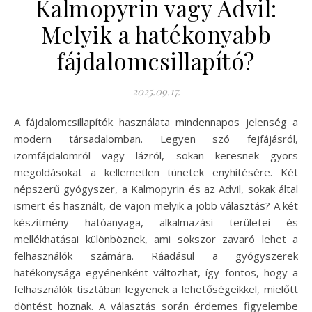
Kalmopyrin vagy Advil:
Melyik a hatékonyabb
fájdalomcsillapító?
2025.09.17.
A fájdalomcsillapítók használata mindennapos jelenség a
modern társadalomban. Legyen szó fejfájásról,
izomfájdalomról vagy lázról, sokan keresnek gyors
megoldásokat a kellemetlen tünetek enyhítésére. Két
népszerű gyógyszer, a Kalmopyrin és az Advil, sokak által
ismert és használt, de vajon melyik a jobb választás? A két
készítmény hatóanyaga, alkalmazási területei és
mellékhatásai különböznek, ami sokszor zavaró lehet a
felhasználók számára. Ráadásul a gyógyszerek
hatékonysága egyénenként változhat, így fontos, hogy a
felhasználók tisztában legyenek a lehetőségeikkel, mielőtt
döntést hoznak. A választás során érdemes figyelembe