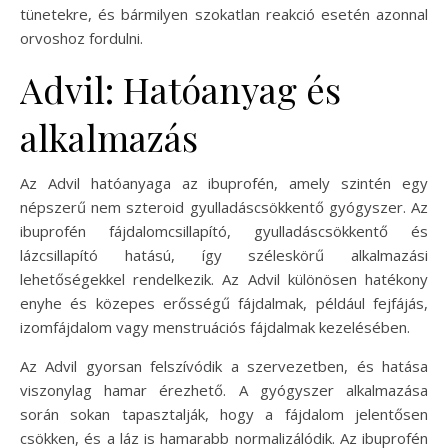
tünetekre, és bármilyen szokatlan reakció esetén azonnal
orvoshoz fordulni.
Advil: Hatóanyag és
alkalmazás
Az Advil hatóanyaga az ibuprofén, amely szintén egy
népszerű nem szteroid gyulladáscsökkentő gyógyszer. Az
ibuprofén fájdalomcsillapító, gyulladáscsökkentő és
lázcsillapító hatású, így széleskörű alkalmazási
lehetőségekkel rendelkezik. Az Advil különösen hatékony
enyhe és közepes erősségű fájdalmak, például fejfájás,
izomfájdalom vagy menstruációs fájdalmak kezelésében.
Az Advil gyorsan felszívódik a szervezetben, és hatása
viszonylag hamar érezhető. A gyógyszer alkalmazása
során sokan tapasztalják, hogy a fájdalom jelentősen
csökken, és a láz is hamarabb normalizálódik. Az ibuprofén