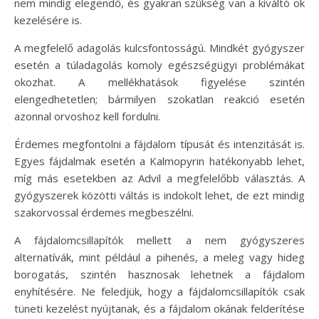
nem mindig elegendő, és gyakran szükség van a kiváltó ok
kezelésére is.
A megfelelő adagolás kulcsfontosságú. Mindkét gyógyszer
esetén a túladagolás komoly egészségügyi problémákat
okozhat. A mellékhatások figyelése szintén
elengedhetetlen; bármilyen szokatlan reakció esetén
azonnal orvoshoz kell fordulni.
Érdemes megfontolni a fájdalom típusát és intenzitását is.
Egyes fájdalmak esetén a Kalmopyrin hatékonyabb lehet,
míg más esetekben az Advil a megfelelőbb választás. A
gyógyszerek közötti váltás is indokolt lehet, de ezt mindig
szakorvossal érdemes megbeszélni.
A fájdalomcsillapítók mellett a nem gyógyszeres
alternatívák, mint például a pihenés, a meleg vagy hideg
borogatás, szintén hasznosak lehetnek a fájdalom
enyhítésére. Ne feledjük, hogy a fájdalomcsillapítók csak
tüneti kezelést nyújtanak, és a fájdalom okának felderítése