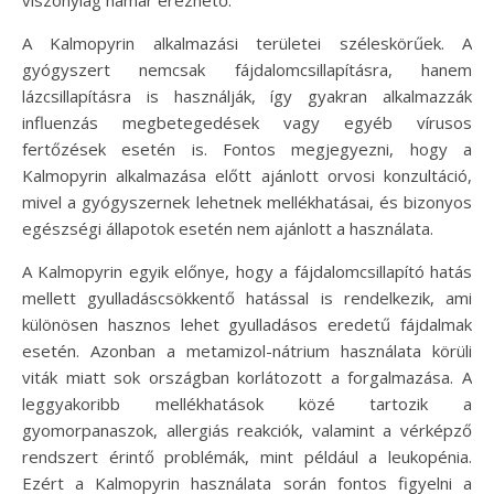
A Kalmopyrin alkalmazási területei széleskörűek. A
gyógyszert nemcsak fájdalomcsillapításra, hanem
lázcsillapításra is használják, így gyakran alkalmazzák
influenzás megbetegedések vagy egyéb vírusos
fertőzések esetén is. Fontos megjegyezni, hogy a
Kalmopyrin alkalmazása előtt ajánlott orvosi konzultáció,
mivel a gyógyszernek lehetnek mellékhatásai, és bizonyos
egészségi állapotok esetén nem ajánlott a használata.
A Kalmopyrin egyik előnye, hogy a fájdalomcsillapító hatás
mellett gyulladáscsökkentő hatással is rendelkezik, ami
különösen hasznos lehet gyulladásos eredetű fájdalmak
esetén. Azonban a metamizol-nátrium használata körüli
viták miatt sok országban korlátozott a forgalmazása. A
leggyakoribb mellékhatások közé tartozik a
gyomorpanaszok, allergiás reakciók, valamint a vérképző
rendszert érintő problémák, mint például a leukopénia.
Ezért a Kalmopyrin használata során fontos figyelni a