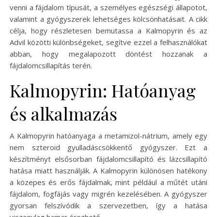
venni a fájdalom típusát, a személyes egészségi állapotot,
valamint a gyógyszerek lehetséges kölcsönhatásait. A cikk
célja, hogy részletesen bemutassa a Kalmopyrin és az
Advil közötti különbségeket, segítve ezzel a felhasználókat
abban, hogy megalapozott döntést hozzanak a
fájdalomcsillapítás terén.
Kalmopyrin: Hatóanyag
és alkalmazás
A Kalmopyrin hatóanyaga a metamizol-nátrium, amely egy
nem szteroid gyulladáscsökkentő gyógyszer. Ezt a
készítményt elsősorban fájdalomcsillapító és lázcsillapító
hatása miatt használják. A Kalmopyrin különösen hatékony
a közepes és erős fájdalmak, mint például a műtét utáni
fájdalom, fogfájás vagy migrén kezelésében. A gyógyszer
gyorsan felszívódik a szervezetben, így a hatása
viszonylag hamar érezhető.