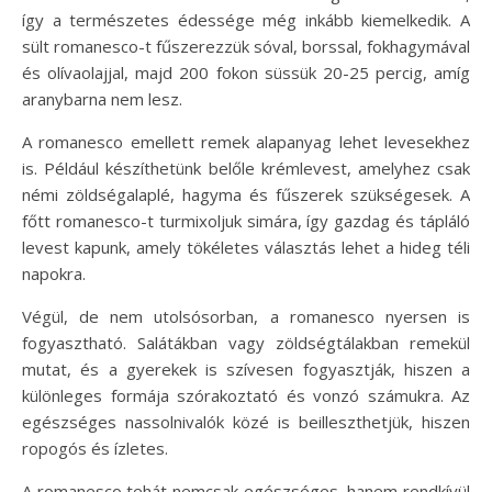
így a természetes édessége még inkább kiemelkedik. A
sült romanesco-t fűszerezzük sóval, borssal, fokhagymával
és olívaolajjal, majd 200 fokon süssük 20-25 percig, amíg
aranybarna nem lesz.
A romanesco emellett remek alapanyag lehet levesekhez
is. Például készíthetünk belőle krémlevest, amelyhez csak
némi zöldségalaplé, hagyma és fűszerek szükségesek. A
főtt romanesco-t turmixoljuk simára, így gazdag és tápláló
levest kapunk, amely tökéletes választás lehet a hideg téli
napokra.
Végül, de nem utolsósorban, a romanesco nyersen is
fogyasztható. Salátákban vagy zöldségtálakban remekül
mutat, és a gyerekek is szívesen fogyasztják, hiszen a
különleges formája szórakoztató és vonzó számukra. Az
egészséges nassolnivalók közé is beilleszthetjük, hiszen
ropogós és ízletes.
A romanesco tehát nemcsak egészséges, hanem rendkívül