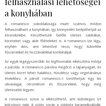
felhasználási lehetőségei
a konyhában
A romanesco sokoldalúsága miatt számos módon
felhasználható a konyhában, így könnyedén beépíthetjük az
étrendünkbe. Készíthetünk belőle ízletes salátákat,
köreteket vagy akár főételeket is. A romanesco íze lágy,
enyhén diós, ami lehetővé teszi, hogy különféle
fűszerekkel és hozzávalókkal kombináljuk.
Az egyik legegyszerűbb és legfinomabb elkészítési módja
a párolás. A romanesco párolva megőrzi a tápanyagait, és
ízletes köret lehet halakhoz, húsokhoz vagy vegetáriánus
ételekhez. A párolt romanesco-t ízesíthetjük egy kis
olívaolajjal, citromlével és fűszerekkel, hogy még
ízletesebb legyen.
A romanesco sütve is elkészíthető, ami különleges ízt
kölcsönöz neki. A sütés során a zöldség karamellizálódik,