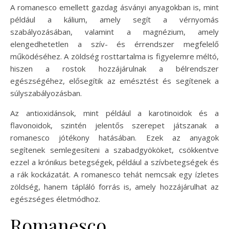
A romanesco emellett gazdag ásványi anyagokban is, mint
például a kálium, amely segít a vérnyomás
szabályozásában, valamint a magnézium, amely
elengedhetetlen a szív- és érrendszer megfelelő
működéséhez. A zöldség rosttartalma is figyelemre méltó,
hiszen a rostok hozzájárulnak a bélrendszer
egészségéhez, elősegítik az emésztést és segítenek a
súlyszabályozásban.
Az antioxidánsok, mint például a karotinoidok és a
flavonoidok, szintén jelentős szerepet játszanak a
romanesco jótékony hatásában. Ezek az anyagok
segítenek semlegesíteni a szabadgyököket, csökkentve
ezzel a krónikus betegségek, például a szívbetegségek és
a rák kockázatát. A romanesco tehát nemcsak egy ízletes
zöldség, hanem tápláló forrás is, amely hozzájárulhat az
egészséges életmódhoz.
Romanesco