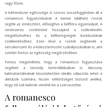
vagy főzve.
A bélrendszer egészsége is szoros összefüggésben áll a
romanesco fogyasztásával. A benne található rostok
segítik az emésztést, elősegítve a bélflóra egyensúlyát. A
rendszeres rostbevitel hozzájárul a székrekedés
megelőzéséhez és a bélbetegségek kockázatának
csökkentéséhez. Ezen kívül a rostok segítenek a
vércukorszint és a koleszterinszint szabályozásában is, ami
szintén fontos az egészség megőrzésében.
Fontos megemlíteni, hogy a romanesco fogyasztása
segíthet a testsúly kontrollálásában is. Alacsony
kalóriatartalmának köszönhetően ideális választás lehet a
diétázók számára, hiszen telítettséget biztosít anélkül,
hogy túl sok kalóriát vinnénk be a szervezetbe.
A romanesco