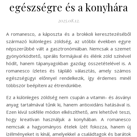
egészségre és a konyhára
2025.08.12.
A romanesco, a káposzta és a brokkoli keresztezéséből
származó különleges zöldség, az utóbbi években egyre
népszerűbbé vált a gasztronómiában. Nemcsak a szemet
gyönyörködtető, spirális formájával és élénk zöld színével
hódít, hanem tápanyagokban gazdag összetételével is. A
romanesco ízletes és tápláló választás, amely számos
egészségügyi előnnyel rendelkezik, így érdemes minél
többször beépíteni az étrendünkbe.
Ez a különleges zöldség nem csupán a vitamin- és ásványi
anyag tartalmával tűnik ki, hanem antioxidáns hatásával is.
Ezen kívül sokféle módon elkészíthető, ami lehetővé teszi,
hogy kreatívan használjuk a konyhában. A romanesco
nemcsak a hagyományos ételek ízét fokozza, hanem új
ízélményeket is kínál, amelyekkel a családtagok és barátok