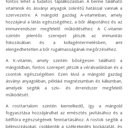
fontos lehet a tudatos táplálkozásban. A benne található
vitaminok és ásványi anyagok sokrétű hatással vannak a
szervezetre. A mángold gazdag A-vitaminban, amely
hozzájárul a látás egészségéhez, a bőr állapotához és az
immunrendszer megfelelő működéséhez. A C-vitamin
szintén jelentős szerepet játszik az immunitás
fokozásában és a kollagéntermelésben, ami
elengedhetetlen a bőr rugalmasságának megőrzéséhez.
A K-vitamin, amely szintén bőségesen található a
mángoldban, fontos szerepet játszik a véralvadásban és a
csontok egészségében. Ezen kívül a mángold gazdag
ásványi anyagokban, például magnéziumban és káliumban,
amelyek segítik a szív- és érrendszer megfelelő
működését.
A rosttartalom szintén kiemelkedő, így a mángold
fogyasztása hozzájárulhat az emésztés javításához és a
bélflóra egészségének fenntartásához. A rostok segítik a
bélmozgásokat, csökkentik a székrekedés kockázatát, és