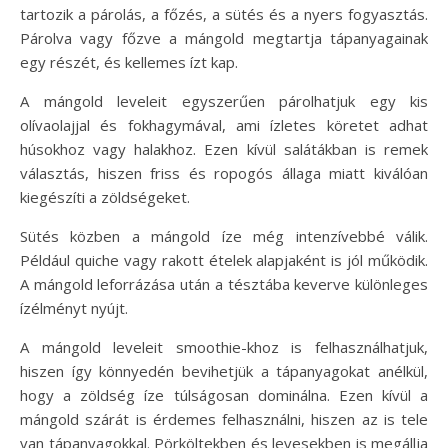
tartozik a párolás, a főzés, a sütés és a nyers fogyasztás.
Párolva vagy főzve a mángold megtartja tápanyagainak
egy részét, és kellemes ízt kap.
A mángold leveleit egyszerűen párolhatjuk egy kis
olívaolajjal és fokhagymával, ami ízletes köretet adhat
húsokhoz vagy halakhoz. Ezen kívül salátákban is remek
választás, hiszen friss és ropogós állaga miatt kiválóan
kiegészíti a zöldségeket.
Sütés közben a mángold íze még intenzívebbé válik.
Például quiche vagy rakott ételek alapjaként is jól működik.
A mángold leforrázása után a tésztába keverve különleges
ízélményt nyújt.
A mángold leveleit smoothie-khoz is felhasználhatjuk,
hiszen így könnyedén bevihetjük a tápanyagokat anélkül,
hogy a zöldség íze túlságosan dominálna. Ezen kívül a
mángold szárát is érdemes felhasználni, hiszen az is tele
van tápanyagokkal. Pörköltekben és levesekben is megállja