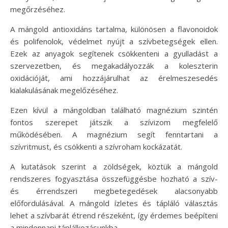
megőrzéséhez.
A mángold antioxidáns tartalma, különösen a flavonoidok
és polifenolok, védelmet nyújt a szívbetegségek ellen.
Ezek az anyagok segítenek csökkenteni a gyulladást a
szervezetben, és megakadályozzák a koleszterin
oxidációját, ami hozzájárulhat az érelmeszesedés
kialakulásának megelőzéséhez.
Ezen kívül a mángoldban található magnézium szintén
fontos szerepet játszik a szívizom megfelelő
működésében. A magnézium segít fenntartani a
szívritmust, és csökkenti a szívroham kockázatát.
A kutatások szerint a zöldségek, köztük a mángold
rendszeres fogyasztása összefüggésbe hozható a szív-
és érrendszeri megbetegedések alacsonyabb
előfordulásával. A mángold ízletes és tápláló választás
lehet a szívbarát étrend részeként, így érdemes beépíteni
a mindennapi táplálkozásunkba.