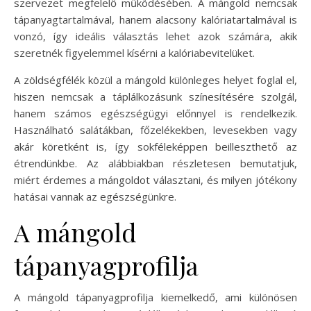
szervezet megfelelő működésében. A mángold nemcsak
tápanyagtartalmával, hanem alacsony kalóriatartalmával is
vonzó, így ideális választás lehet azok számára, akik
szeretnék figyelemmel kísérni a kalóriabevitelüket.
A zöldségfélék közül a mángold különleges helyet foglal el,
hiszen nemcsak a táplálkozásunk színesítésére szolgál,
hanem számos egészségügyi előnnyel is rendelkezik.
Használható salátákban, főzelékekben, levesekben vagy
akár köretként is, így sokféleképpen beilleszthető az
étrendünkbe. Az alábbiakban részletesen bemutatjuk,
miért érdemes a mángoldot választani, és milyen jótékony
hatásai vannak az egészségünkre.
A mángold
tápanyagprofilja
A mángold tápanyagprofilja kiemelkedő, ami különösen