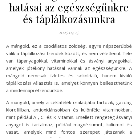
hatásai az egészségünkre
és táplálkozásunkra
2025.07.25.
A mángold, ez a csodálatos zöldség, egyre népszerűbbé
válik a táplálkozási trendek között, és nem véletlenül. Tele
van tápanyagokkal, vitaminokkal és ásványi anyagokkal,
amelyek jótékony hatással vannak az egészségünkre. A
mángold nemcsak ízletes és sokoldalú, hanem kiváló
táplálkozási választás is, amelyet könnyen beilleszthetünk
a mindennapi étrendünkbe.
A mángold, amely a céklafélék családjába tartozik, gazdag
klorofillban, antioxidánsokban és különféle vitaminokban,
mint például A-, C- és K-vitamin. Emellett rengeteg ásványi
anyagot is tartalmaz, például magnéziumot, káliumot és
vasat, amelyek mind fontos szerepet játszanak a