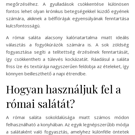
megőrzéséhez. A gyulladások csökkentése különösen
fontos lehet olyan krónikus betegségekkel küzdő egyének
számára, akiknek a bélflórájuk egyensúlyának fenntartása
kulcsfontosságú.
A római saláta alacsony kalóriatartalma miatt ideális
választás a fogyókúrázók számára is. A sok zöldség
fogyasztása segíti a telítettség érzésének fenntartását,
így csökkentheti a túlevés kockázatát. Ráadásul a saláta
friss íze és textúrája nagyszerűen feldobja az ételeket, így
könnyen beilleszthető a napi étrendbe.
Hogyan használjuk fel a
római salátát?
A római saláta sokoldalúsága miatt számos módon
felhasználható a konyhában. Az egyik legnépszerűbb módja
a salátaként való fogyasztás, amelyhez különféle öntetek