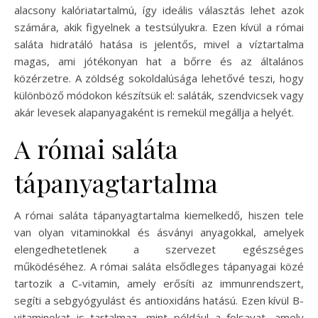
alacsony kalóriatartalmú, így ideális választás lehet azok
számára, akik figyelnek a testsúlyukra. Ezen kívül a római
saláta hidratáló hatása is jelentős, mivel a víztartalma
magas, ami jótékonyan hat a bőrre és az általános
közérzetre. A zöldség sokoldalúsága lehetővé teszi, hogy
különböző módokon készítsük el: saláták, szendvicsek vagy
akár levesek alapanyagaként is remekül megállja a helyét.
A római saláta
tápanyagtartalma
A római saláta tápanyagtartalma kiemelkedő, hiszen tele
van olyan vitaminokkal és ásványi anyagokkal, amelyek
elengedhetetlenek a szervezet egészséges
működéséhez. A római saláta elsődleges tápanyagai közé
tartozik a C-vitamin, amely erősíti az immunrendszert,
segíti a sebgyógyulást és antioxidáns hatású. Ezen kívül B-
vitaminokat is tartalmaz, mint például a folsavat, amely