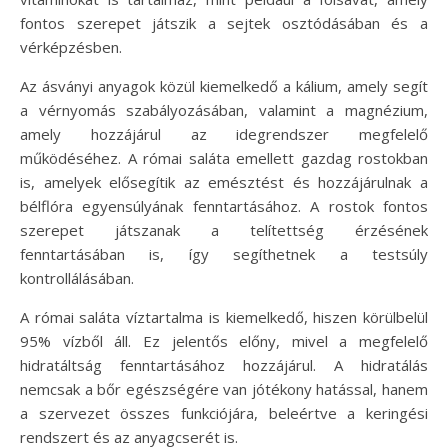
fontos szerepet játszik a sejtek osztódásában és a
vérképzésben.
Az ásványi anyagok közül kiemelkedő a kálium, amely segít
a vérnyomás szabályozásában, valamint a magnézium,
amely hozzájárul az idegrendszer megfelelő
működéséhez. A római saláta emellett gazdag rostokban
is, amelyek elősegítik az emésztést és hozzájárulnak a
bélflóra egyensúlyának fenntartásához. A rostok fontos
szerepet játszanak a telítettség érzésének
fenntartásában is, így segíthetnek a testsúly
kontrollálásában.
A római saláta víztartalma is kiemelkedő, hiszen körülbelül
95% vízből áll. Ez jelentős előny, mivel a megfelelő
hidratáltság fenntartásához hozzájárul. A hidratálás
nemcsak a bőr egészségére van jótékony hatással, hanem
a szervezet összes funkciójára, beleértve a keringési
rendszert és az anyagcserét is.