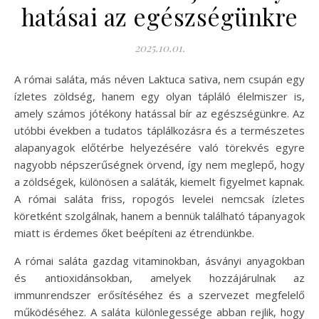
hatásai az egészségünkre
2025.10.01.
A római saláta, más néven Laktuca sativa, nem csupán egy
ízletes zöldség, hanem egy olyan tápláló élelmiszer is,
amely számos jótékony hatással bír az egészségünkre. Az
utóbbi években a tudatos táplálkozásra és a természetes
alapanyagok előtérbe helyezésére való törekvés egyre
nagyobb népszerűségnek örvend, így nem meglepő, hogy
a zöldségek, különösen a saláták, kiemelt figyelmet kapnak.
A római saláta friss, ropogós levelei nemcsak ízletes
köretként szolgálnak, hanem a bennük található tápanyagok
miatt is érdemes őket beépíteni az étrendünkbe.
A római saláta gazdag vitaminokban, ásványi anyagokban
és antioxidánsokban, amelyek hozzájárulnak az
immunrendszer erősítéséhez és a szervezet megfelelő
működéséhez. A saláta különlegessége abban rejlik, hogy