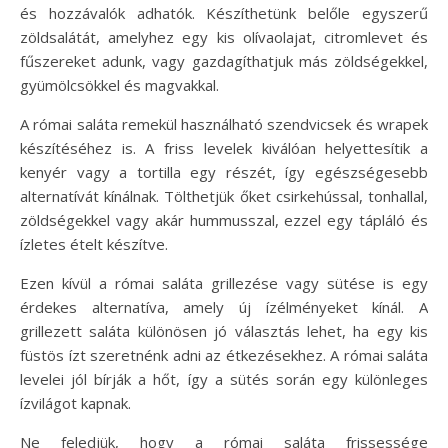
és hozzávalók adhatók. Készíthetünk belőle egyszerű
zöldsalátát, amelyhez egy kis olívaolajat, citromlevet és
fűszereket adunk, vagy gazdagíthatjuk más zöldségekkel,
gyümölcsökkel és magvakkal.
A római saláta remekül használható szendvicsek és wrapek
készítéséhez is. A friss levelek kiválóan helyettesítik a
kenyér vagy a tortilla egy részét, így egészségesebb
alternatívát kínálnak. Tölthetjük őket csirkehússal, tonhallal,
zöldségekkel vagy akár hummusszal, ezzel egy tápláló és
ízletes ételt készítve.
Ezen kívül a római saláta grillezése vagy sütése is egy
érdekes alternatíva, amely új ízélményeket kínál. A
grillezett saláta különösen jó választás lehet, ha egy kis
füstös ízt szeretnénk adni az étkezésekhez. A római saláta
levelei jól bírják a hőt, így a sütés során egy különleges
ízvilágot kapnak.
Ne feledjük, hogy a római saláta frissessége