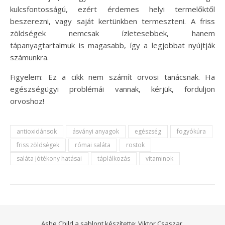
kulcsfontosságú, ezért érdemes helyi termelőktől
beszerezni, vagy saját kertünkben termeszteni. A friss
zöldségek nemcsak ízletesebbek, hanem
tápanyagtartalmuk is magasabb, így a legjobbat nyújtják
számunkra.
Figyelem: Ez a cikk nem számít orvosi tanácsnak. Ha
egészségügyi problémái vannak, kérjük, forduljon
orvoshoz!
antioxidánsok
ásványi anyagok
egészség
fogyókúra
friss zöldségek
római saláta
rostok
saláta jótékony hatásai
táplálkozás
vitaminok
Ashe Child a sablont készítette:
Viktor Csaszar.